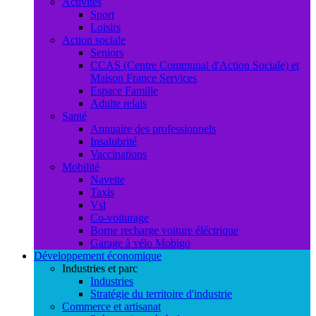
Activités
Sport
Loisirs
Action sociale
Seniors
CCAS (Centre Communal d'Action Sociale) et
Maison France Services
Espace Famille
Adulte relais
Santé
Annuaire des professionnels
Insalubrité
Vaccinations
Mobilité
Navette
Taxis
Vsl
Co-voiturage
Borne recharge voiture éléctrique
Garage à vélo Mobigo
Développement économique
Industries et parc
Industries
Stratégie du territoire d'industrie
Commerce et artisanat