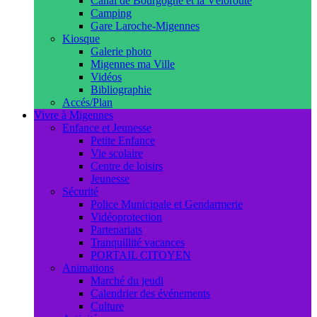
Canal de Bourgogne et la Véloroute
Camping
Gare Laroche-Migennes
Kiosque
Galerie photo
Migennes ma Ville
Vidéos
Bibliographie
Accés/Plan
Vivre à Migennes
Enfance et Jeunesse
Petite Enfance
Vie scolaire
Centre de loisirs
Jeunesse
Sécurité
Police Municipale et Gendarmerie
Vidéoprotection
Partenariats
Tranquillité vacances
PORTAIL CITOYEN
Animations
Marché du jeudi
Calendrier des événements
Culture