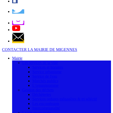
CONTACTER LA MAIRIE DE MIGENNES
Mairie
Les services de la ville
Services et horaires
Service urbanisme
Service de l'eau
Marchés publics
L'organigramme
Gestion des déchets
Déchèteries
Services ordures ménagères & tri séléctif
Les encombrants
Intercommunalité
La vie municipale