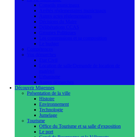
Conseils municipaux
Arrêtés réglementaires municipaux
Autres actes réglementaires
Décisions du Maire
Délibérations CCAS
Groupes Politiques
Les commissions et sa composition
Le budget
Compétences
Vos démarches
Etat Civil
Location de salle/Demande de location de
matériel
Urbanisme
Autres démarches
Découvrir Migennes
Présentation de la ville
Histoire
Environnement
Technologie
Jumelage
Tourisme
Office du Tourisme et sa salle d'exposition
Le port