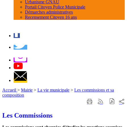
Urbanisme GNAU
Portail Citoyen Police Municipale
Démarches administratives
Recensement Citoyen 16 ans
Accueil
>
Mairie
>
La vie municipale
>
Les commissions et sa
composition
Part
Imprimer
Générer
sur
cette
le
les
page
flux
Les Commissions
rése
RSS
soci