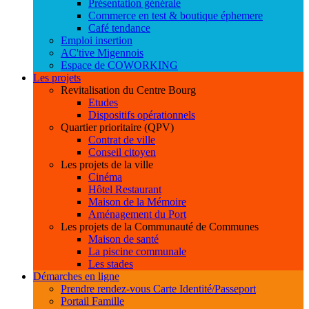
Présentation générale
Commerce en test & boutique éphemere
Café tendance
Emploi insertion
AC'tive Migennois
Espace de COWORKING
Les projets
Revitalisation du Centre Bourg
Etudes
Dispositifs opérationnels
Quartier prioritaire (QPV)
Contrat de ville
Conseil citoyen
Les projets de la ville
Cinéma
Hôtel Restaurant
Maison de la Mémoire
Aménagement du Port
Les projets de la Communauté de Communes
Maison de santé
La piscine communale
Les stades
Démarches en ligne
Prendre rendez-vous Carte Identité/Passeport
Portail Famille