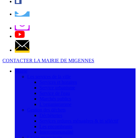
CONTACTER LA MAIRIE DE MIGENNES
Mairie
Les services de la ville
Services et horaires
Service urbanisme
Service de l'eau
Marchés publics
L'organigramme
Gestion des déchets
Déchèteries
Services ordures ménagères & tri séléctif
Les encombrants
Intercommunalité
La vie municipale