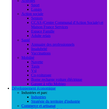
Activités
Sport
Loisirs
Action sociale
Seniors
CCAS (Centre Communal d'Action Sociale) et
Maison France Services
Espace Famille
Adulte relais
Santé
Annuaire des professionnels
Insalubrité
Vaccinations
Mobilité
Navette
Taxis
Vsl
Co-voiturage
Borne recharge voiture éléctrique
Garage à vélo Mobigo
Développement économique
Industries et parc
Industries
Stratégie du territoire d'industrie
Commerce et artisanat