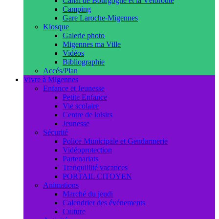
Canal de Bourgogne et la Véloroute
Camping
Gare Laroche-Migennes
Kiosque
Galerie photo
Migennes ma Ville
Vidéos
Bibliographie
Accés/Plan
Vivre à Migennes
Enfance et Jeunesse
Petite Enfance
Vie scolaire
Centre de loisirs
Jeunesse
Sécurité
Police Municipale et Gendarmerie
Vidéoprotection
Partenariats
Tranquillité vacances
PORTAIL CITOYEN
Animations
Marché du jeudi
Calendrier des événements
Culture