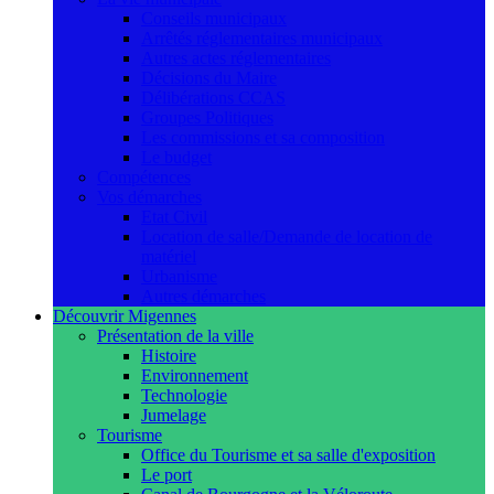
Conseils municipaux
Arrêtés réglementaires municipaux
Autres actes réglementaires
Décisions du Maire
Délibérations CCAS
Groupes Politiques
Les commissions et sa composition
Le budget
Compétences
Vos démarches
Etat Civil
Location de salle/Demande de location de
matériel
Urbanisme
Autres démarches
Découvrir Migennes
Présentation de la ville
Histoire
Environnement
Technologie
Jumelage
Tourisme
Office du Tourisme et sa salle d'exposition
Le port