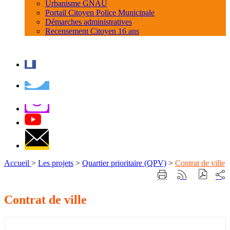
Urbanisme GNAU
Portail Citoyen Police Municipale
Démarches administratives
Recensement Citoyen 16 ans
Accueil
>
Les projets
>
Quartier prioritaire (QPV)
>
Contrat de ville
Part
Imprimer
Générer
sur
cette
le
les
page
flux
Contrat de ville
rése
RSS
soci