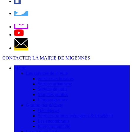
CONTACTER LA MAIRIE DE MIGENNES
Mairie
Les services de la ville
Services et horaires
Service urbanisme
Service de l'eau
Marchés publics
L'organigramme
Gestion des déchets
Déchèteries
Services ordures ménagères & tri séléctif
Les encombrants
Intercommunalité
La vie municipale