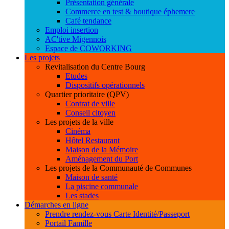
Présentation générale
Commerce en test & boutique éphemere
Café tendance
Emploi insertion
AC'tive Migennois
Espace de COWORKING
Les projets
Revitalisation du Centre Bourg
Etudes
Dispositifs opérationnels
Quartier prioritaire (QPV)
Contrat de ville
Conseil citoyen
Les projets de la ville
Cinéma
Hôtel Restaurant
Maison de la Mémoire
Aménagement du Port
Les projets de la Communauté de Communes
Maison de santé
La piscine communale
Les stades
Démarches en ligne
Prendre rendez-vous Carte Identité/Passeport
Portail Famille