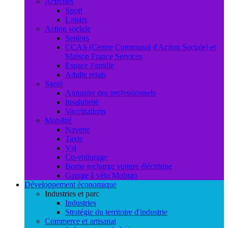
Activités
Sport
Loisirs
Action sociale
Seniors
CCAS (Centre Communal d'Action Sociale) et
Maison France Services
Espace Famille
Adulte relais
Santé
Annuaire des professionnels
Insalubrité
Vaccinations
Mobilité
Navette
Taxis
Vsl
Co-voiturage
Borne recharge voiture éléctrique
Garage à vélo Mobigo
Développement économique
Industries et parc
Industries
Stratégie du territoire d'industrie
Commerce et artisanat