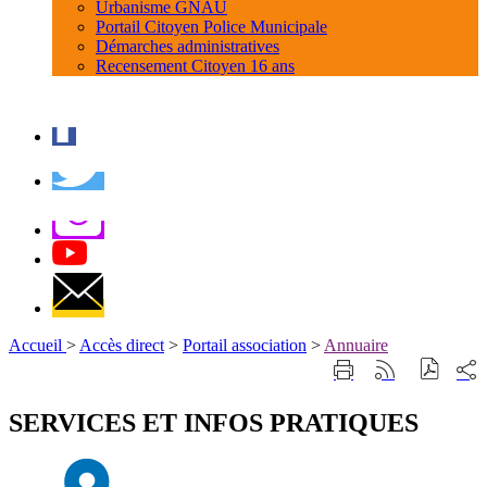
Urbanisme GNAU
Portail Citoyen Police Municipale
Démarches administratives
Recensement Citoyen 16 ans
Accueil
>
Accès direct
>
Portail association
>
Annuaire
Part
Imprimer
Générer
sur
cette
le
les
page
flux
SERVICES ET INFOS PRATIQUES
rése
RSS
soci