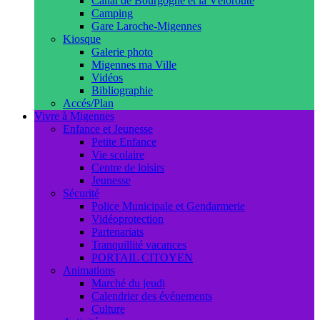
Canal de Bourgogne et la Véloroute
Camping
Gare Laroche-Migennes
Kiosque
Galerie photo
Migennes ma Ville
Vidéos
Bibliographie
Accés/Plan
Vivre à Migennes
Enfance et Jeunesse
Petite Enfance
Vie scolaire
Centre de loisirs
Jeunesse
Sécurité
Police Municipale et Gendarmerie
Vidéoprotection
Partenariats
Tranquillité vacances
PORTAIL CITOYEN
Animations
Marché du jeudi
Calendrier des événements
Culture