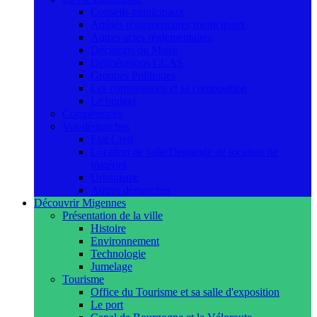
Conseils municipaux
Arrêtés réglementaires municipaux
Autres actes réglementaires
Décisions du Maire
Délibérations CCAS
Groupes Politiques
Les commissions et sa composition
Le budget
Compétences
Vos démarches
Etat Civil
Location de salle/Demande de location de
matériel
Urbanisme
Autres démarches
Découvrir Migennes
Présentation de la ville
Histoire
Environnement
Technologie
Jumelage
Tourisme
Office du Tourisme et sa salle d'exposition
Le port