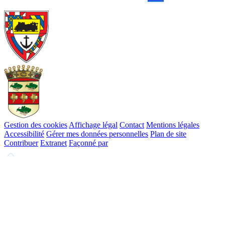
Gestion des cookies
Affichage légal
Contact
Mentions légales
Accessibilité
Gérer mes données personnelles
Plan de site
Contribuer
Extranet
Façonné par
Remonter
en
haut
du
site