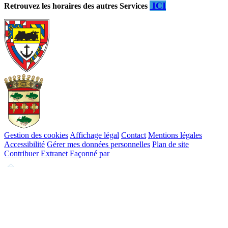
ICI
Retrouvez les horaires des autres Services
Gestion des cookies
Affichage légal
Contact
Mentions légales
Accessibilité
Gérer mes données personnelles
Plan de site
Contribuer
Extranet
Façonné par
Remonter
en
haut
du
site