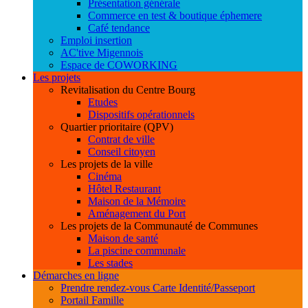
Présentation générale
Commerce en test & boutique éphemere
Café tendance
Emploi insertion
AC'tive Migennois
Espace de COWORKING
Les projets
Revitalisation du Centre Bourg
Etudes
Dispositifs opérationnels
Quartier prioritaire (QPV)
Contrat de ville
Conseil citoyen
Les projets de la ville
Cinéma
Hôtel Restaurant
Maison de la Mémoire
Aménagement du Port
Les projets de la Communauté de Communes
Maison de santé
La piscine communale
Les stades
Démarches en ligne
Prendre rendez-vous Carte Identité/Passeport
Portail Famille