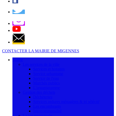
CONTACTER LA MAIRIE DE MIGENNES
Mairie
Les services de la ville
Services et horaires
Service urbanisme
Service de l'eau
Marchés publics
L'organigramme
Gestion des déchets
Déchèteries
Services ordures ménagères & tri séléctif
Les encombrants
Intercommunalité
La vie municipale