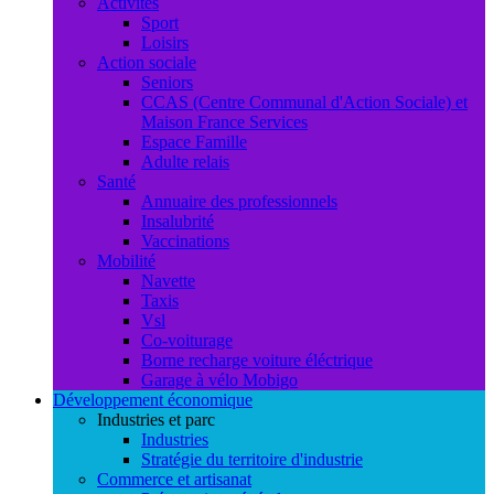
Activités
Sport
Loisirs
Action sociale
Seniors
CCAS (Centre Communal d'Action Sociale) et
Maison France Services
Espace Famille
Adulte relais
Santé
Annuaire des professionnels
Insalubrité
Vaccinations
Mobilité
Navette
Taxis
Vsl
Co-voiturage
Borne recharge voiture éléctrique
Garage à vélo Mobigo
Développement économique
Industries et parc
Industries
Stratégie du territoire d'industrie
Commerce et artisanat