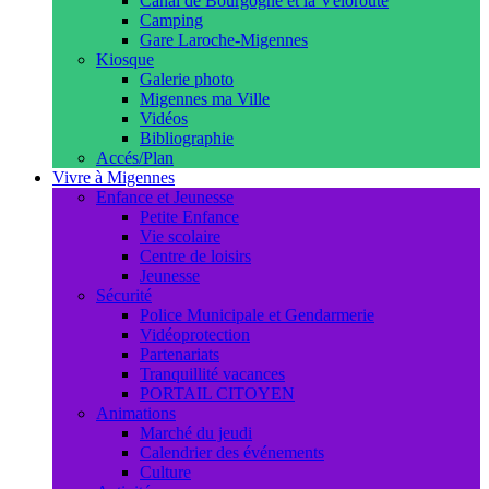
Canal de Bourgogne et la Véloroute
Camping
Gare Laroche-Migennes
Kiosque
Galerie photo
Migennes ma Ville
Vidéos
Bibliographie
Accés/Plan
Vivre à Migennes
Enfance et Jeunesse
Petite Enfance
Vie scolaire
Centre de loisirs
Jeunesse
Sécurité
Police Municipale et Gendarmerie
Vidéoprotection
Partenariats
Tranquillité vacances
PORTAIL CITOYEN
Animations
Marché du jeudi
Calendrier des événements
Culture