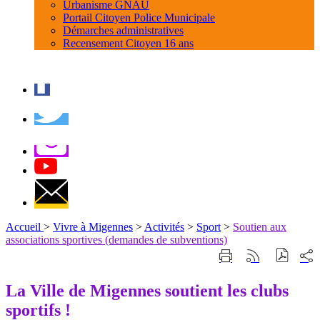
Urbanisme GNAU
Portail Citoyen Police Municipale
Démarches administratives
Recensement Citoyen 16 ans
Accueil
>
Vivre à Migennes
>
Activités
>
Sport
>
Soutien aux
associations sportives (demandes de subventions)
Part
Imprimer
Générer
sur
cette
le
les
page
flux
La Ville de Migennes soutient les clubs
rése
RSS
soci
sportifs !