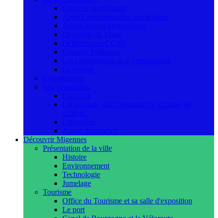
Conseils municipaux
Arrêtés réglementaires municipaux
Autres actes réglementaires
Décisions du Maire
Délibérations CCAS
Groupes Politiques
Les commissions et sa composition
Le budget
Compétences
Vos démarches
Etat Civil
Location de salle/Demande de location de
matériel
Urbanisme
Autres démarches
Découvrir Migennes
Présentation de la ville
Histoire
Environnement
Technologie
Jumelage
Tourisme
Office du Tourisme et sa salle d'exposition
Le port