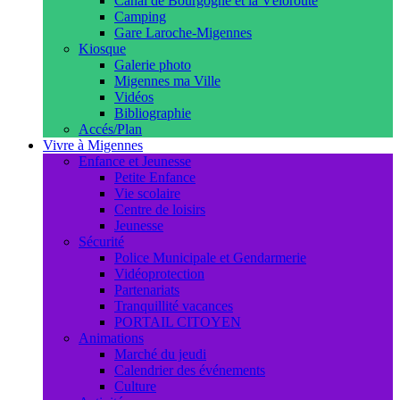
Canal de Bourgogne et la Véloroute
Camping
Gare Laroche-Migennes
Kiosque
Galerie photo
Migennes ma Ville
Vidéos
Bibliographie
Accés/Plan
Vivre à Migennes
Enfance et Jeunesse
Petite Enfance
Vie scolaire
Centre de loisirs
Jeunesse
Sécurité
Police Municipale et Gendarmerie
Vidéoprotection
Partenariats
Tranquillité vacances
PORTAIL CITOYEN
Animations
Marché du jeudi
Calendrier des événements
Culture