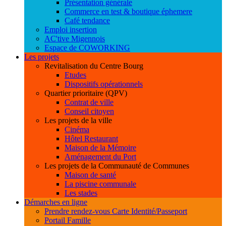
Présentation générale
Commerce en test & boutique éphemere
Café tendance
Emploi insertion
AC'tive Migennois
Espace de COWORKING
Les projets
Revitalisation du Centre Bourg
Etudes
Dispositifs opérationnels
Quartier prioritaire (QPV)
Contrat de ville
Conseil citoyen
Les projets de la ville
Cinéma
Hôtel Restaurant
Maison de la Mémoire
Aménagement du Port
Les projets de la Communauté de Communes
Maison de santé
La piscine communale
Les stades
Démarches en ligne
Prendre rendez-vous Carte Identité/Passeport
Portail Famille