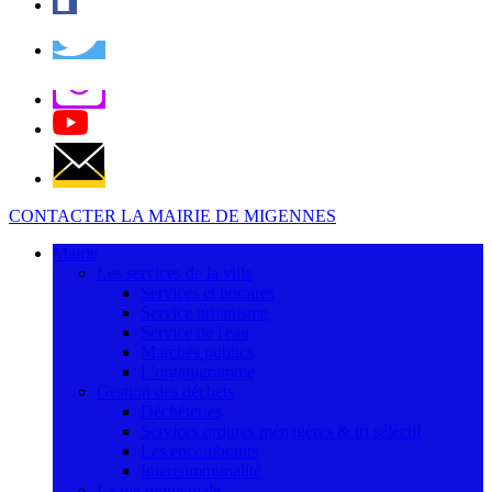
CONTACTER LA MAIRIE DE MIGENNES
Mairie
Les services de la ville
Services et horaires
Service urbanisme
Service de l'eau
Marchés publics
L'organigramme
Gestion des déchets
Déchèteries
Services ordures ménagères & tri séléctif
Les encombrants
Intercommunalité
La vie municipale