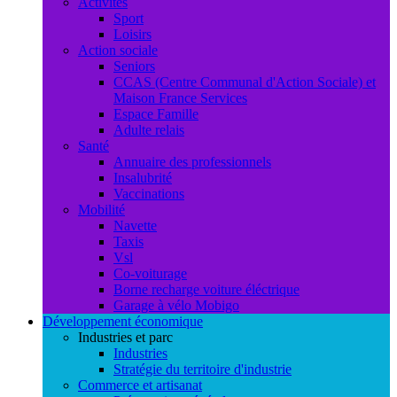
Activités
Sport
Loisirs
Action sociale
Seniors
CCAS (Centre Communal d'Action Sociale) et
Maison France Services
Espace Famille
Adulte relais
Santé
Annuaire des professionnels
Insalubrité
Vaccinations
Mobilité
Navette
Taxis
Vsl
Co-voiturage
Borne recharge voiture éléctrique
Garage à vélo Mobigo
Développement économique
Industries et parc
Industries
Stratégie du territoire d'industrie
Commerce et artisanat