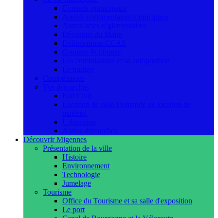
Conseils municipaux
Arrêtés réglementaires municipaux
Autres actes réglementaires
Décisions du Maire
Délibérations CCAS
Groupes Politiques
Les commissions et sa composition
Le budget
Compétences
Vos démarches
Etat Civil
Location de salle/Demande de location de
matériel
Urbanisme
Autres démarches
Découvrir Migennes
Présentation de la ville
Histoire
Environnement
Technologie
Jumelage
Tourisme
Office du Tourisme et sa salle d'exposition
Le port