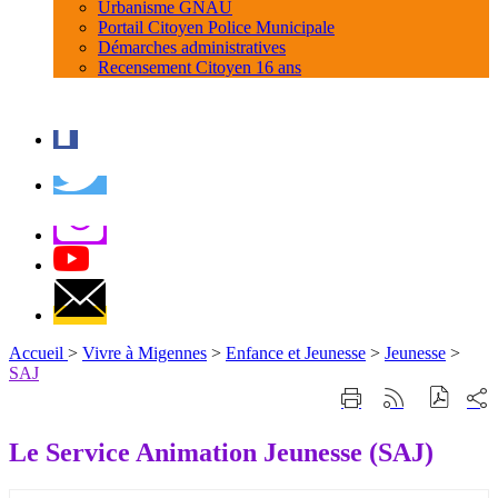
Urbanisme GNAU
Portail Citoyen Police Municipale
Démarches administratives
Recensement Citoyen 16 ans
Accueil
>
Vivre à Migennes
>
Enfance et Jeunesse
>
Jeunesse
>
SAJ
Part
Imprimer
Générer
sur
cette
le
les
page
flux
Le Service Animation Jeunesse (SAJ)
rése
RSS
soci