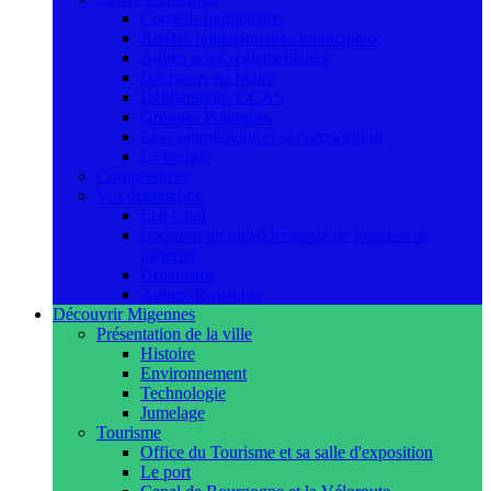
Conseils municipaux
Arrêtés réglementaires municipaux
Autres actes réglementaires
Décisions du Maire
Délibérations CCAS
Groupes Politiques
Les commissions et sa composition
Le budget
Compétences
Vos démarches
Etat Civil
Location de salle/Demande de location de
matériel
Urbanisme
Autres démarches
Découvrir Migennes
Présentation de la ville
Histoire
Environnement
Technologie
Jumelage
Tourisme
Office du Tourisme et sa salle d'exposition
Le port