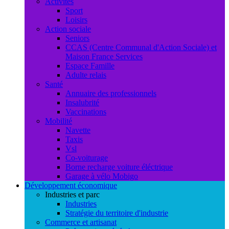
Activités
Sport
Loisirs
Action sociale
Seniors
CCAS (Centre Communal d'Action Sociale) et
Maison France Services
Espace Famille
Adulte relais
Santé
Annuaire des professionnels
Insalubrité
Vaccinations
Mobilité
Navette
Taxis
Vsl
Co-voiturage
Borne recharge voiture éléctrique
Garage à vélo Mobigo
Développement économique
Industries et parc
Industries
Stratégie du territoire d'industrie
Commerce et artisanat