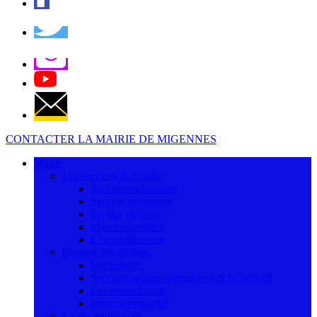
CONTACTER LA MAIRIE DE MIGENNES
Mairie
Les services de la ville
Services et horaires
Service urbanisme
Service de l'eau
Marchés publics
L'organigramme
Gestion des déchets
Déchèteries
Services ordures ménagères & tri séléctif
Les encombrants
Intercommunalité
La vie municipale