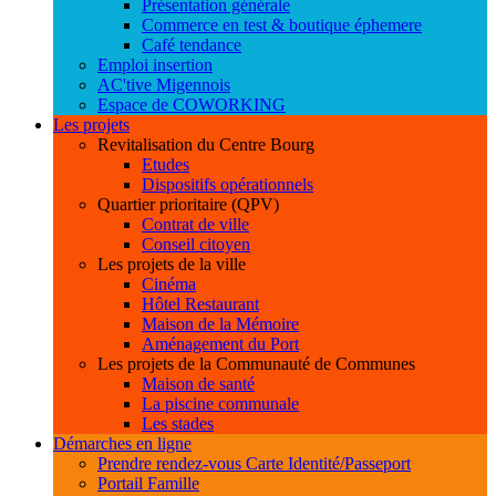
Présentation générale
Commerce en test & boutique éphemere
Café tendance
Emploi insertion
AC'tive Migennois
Espace de COWORKING
Les projets
Revitalisation du Centre Bourg
Etudes
Dispositifs opérationnels
Quartier prioritaire (QPV)
Contrat de ville
Conseil citoyen
Les projets de la ville
Cinéma
Hôtel Restaurant
Maison de la Mémoire
Aménagement du Port
Les projets de la Communauté de Communes
Maison de santé
La piscine communale
Les stades
Démarches en ligne
Prendre rendez-vous Carte Identité/Passeport
Portail Famille