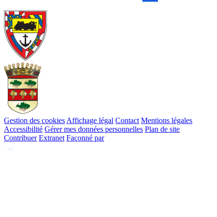
Gestion des cookies
Affichage légal
Contact
Mentions légales
Accessibilité
Gérer mes données personnelles
Plan de site
Contribuer
Extranet
Façonné par
Remonter
en
haut
du
site