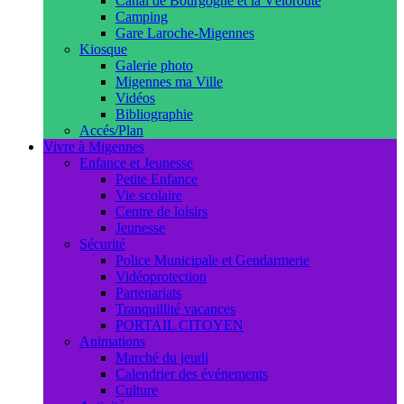
Canal de Bourgogne et la Véloroute
Camping
Gare Laroche-Migennes
Kiosque
Galerie photo
Migennes ma Ville
Vidéos
Bibliographie
Accés/Plan
Vivre à Migennes
Enfance et Jeunesse
Petite Enfance
Vie scolaire
Centre de loisirs
Jeunesse
Sécurité
Police Municipale et Gendarmerie
Vidéoprotection
Partenariats
Tranquillité vacances
PORTAIL CITOYEN
Animations
Marché du jeudi
Calendrier des événements
Culture