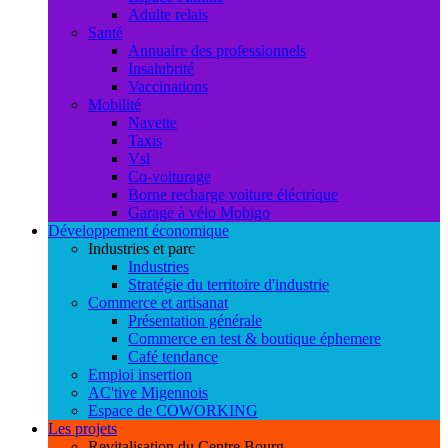
Adulte relais
Santé
Annuaire des professionnels
Insalubrité
Vaccinations
Mobilité
Navette
Taxis
Vsl
Co-voiturage
Borne recharge voiture éléctrique
Garage à vélo Mobigo
Développement économique
Industries et parc
Industries
Stratégie du territoire d'industrie
Commerce et artisanat
Présentation générale
Commerce en test & boutique éphemere
Café tendance
Emploi insertion
AC'tive Migennois
Espace de COWORKING
Les projets
Revitalisation du Centre Bourg