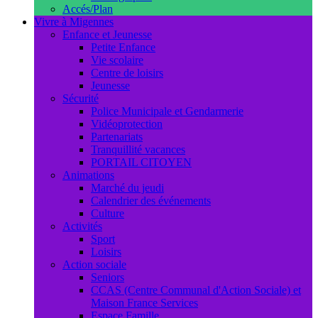
Accés/Plan
Vivre à Migennes
Enfance et Jeunesse
Petite Enfance
Vie scolaire
Centre de loisirs
Jeunesse
Sécurité
Police Municipale et Gendarmerie
Vidéoprotection
Partenariats
Tranquillité vacances
PORTAIL CITOYEN
Animations
Marché du jeudi
Calendrier des événements
Culture
Activités
Sport
Loisirs
Action sociale
Seniors
CCAS (Centre Communal d'Action Sociale) et
Maison France Services
Espace Famille