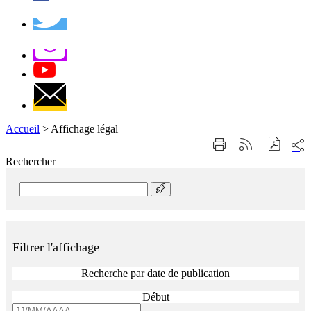
Accueil
>
Affichage légal
Part
Imprimer
Générer
sur
cette
le
Rechercher
les
page
flux
rése
RSS
soci
Rechercher
Filtrer l'affichage
Recherche par date de publication
Début