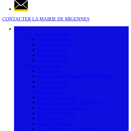
CONTACTER LA MAIRIE DE MIGENNES
Mairie
Les services de la ville
Services et horaires
Service urbanisme
Service de l'eau
Marchés publics
L'organigramme
Gestion des déchets
Déchèteries
Services ordures ménagères & tri séléctif
Les encombrants
Intercommunalité
La vie municipale
Conseils municipaux
Arrêtés réglementaires municipaux
Autres actes réglementaires
Décisions du Maire
Délibérations CCAS
Groupes Politiques
Les commissions et sa composition