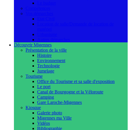
Le budget
Compétences
Vos démarches
Etat Civil
Location de salle/Demande de location de
matériel
Urbanisme
Autres démarches
Découvrir Migennes
Présentation de la ville
Histoire
Environnement
Technologie
Jumelage
Tourisme
Office du Tourisme et sa salle d'exposition
Le port
Canal de Bourgogne et la Véloroute
Camping
Gare Laroche-Migennes
Kiosque
Galerie photo
Migennes ma Ville
Vidéos
Bibliographie