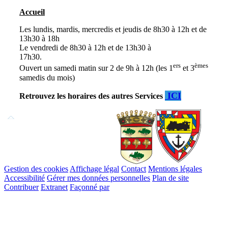
Accueil
Les lundis, mardis, mercredis et jeudis de 8h30 à 12h et de
13h30 à 18h
Le vendredi de 8h30 à 12h et de 13h30 à
17h30
ers
èmes
Ouvert un samedi matin sur 2 de 9h à 12h (les 1
et 3
samedis du mois)
ICI
Retrouvez les horaires des autres Services
Remonter
en
haut
du
site
Gestion des cookies
Affichage légal
Contact
Mentions légales
Accessibilité
Gérer mes données personnelles
Plan de site
Contribuer
Extranet
Façonné par