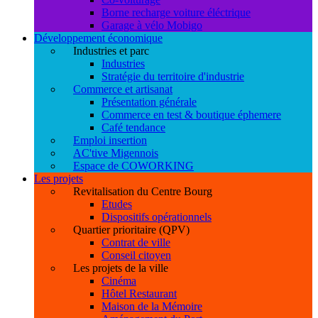
Borne recharge voiture éléctrique
Garage à vélo Mobigo
Développement économique
Industries et parc
Industries
Stratégie du territoire d'industrie
Commerce et artisanat
Présentation générale
Commerce en test & boutique éphemere
Café tendance
Emploi insertion
AC'tive Migennois
Espace de COWORKING
Les projets
Revitalisation du Centre Bourg
Etudes
Dispositifs opérationnels
Quartier prioritaire (QPV)
Contrat de ville
Conseil citoyen
Les projets de la ville
Cinéma
Hôtel Restaurant
Maison de la Mémoire