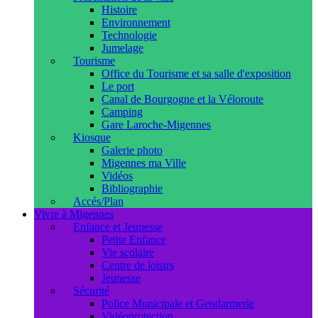
Histoire
Environnement
Technologie
Jumelage
Tourisme
Office du Tourisme et sa salle d'exposition
Le port
Canal de Bourgogne et la Véloroute
Camping
Gare Laroche-Migennes
Kiosque
Galerie photo
Migennes ma Ville
Vidéos
Bibliographie
Accés/Plan
Vivre à Migennes
Enfance et Jeunesse
Petite Enfance
Vie scolaire
Centre de loisirs
Jeunesse
Sécurité
Police Municipale et Gendarmerie
Vidéoprotection