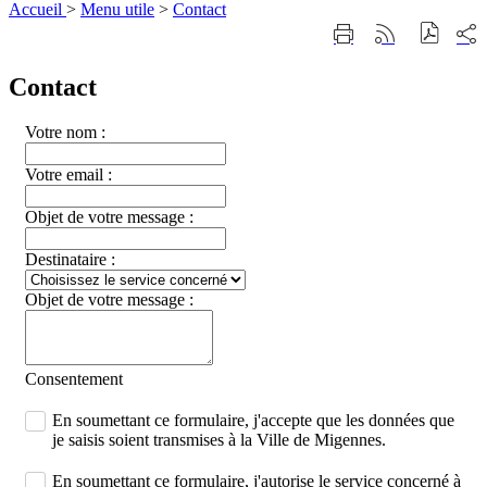
Accueil
>
Menu utile
>
Contact
Part
Imprimer
Générer
sur
cette
le
les
page
flux
Contact
rése
RSS
soci
Votre nom :
Votre email :
Objet de votre message :
Destinataire :
Objet de votre message :
Consentement
En soumettant ce formulaire, j'accepte que les données que
je saisis soient transmises à la Ville de Migennes.
En soumettant ce formulaire, j'autorise le service concerné à