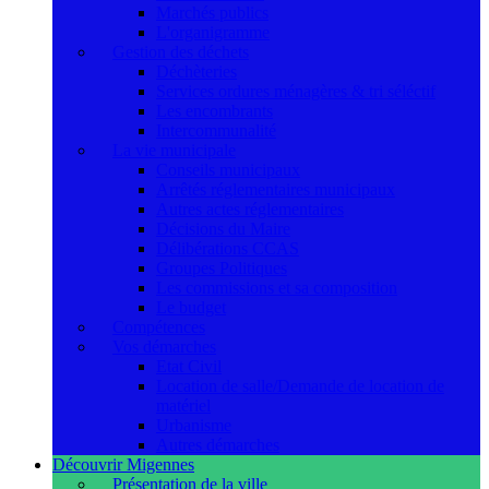
Marchés publics
L'organigramme
Gestion des déchets
Déchèteries
Services ordures ménagères & tri séléctif
Les encombrants
Intercommunalité
La vie municipale
Conseils municipaux
Arrêtés réglementaires municipaux
Autres actes réglementaires
Décisions du Maire
Délibérations CCAS
Groupes Politiques
Les commissions et sa composition
Le budget
Compétences
Vos démarches
Etat Civil
Location de salle/Demande de location de
matériel
Urbanisme
Autres démarches
Découvrir Migennes
Présentation de la ville