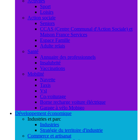
Activités
Sport
Loisirs
Action sociale
Seniors
CCAS (Centre Communal d'Action Sociale) et
Maison France Services
Espace Famille
Adulte relais
Santé
Annuaire des professionnels
Insalubrité
Vaccinations
Mobilité
Navette
Taxis
Vsl
Co-voiturage
Borne recharge voiture éléctrique
Garage à vélo Mobigo
Développement économique
Industries et parc
Industries
Stratégie du territoire d'industrie
Commerce et artisanat