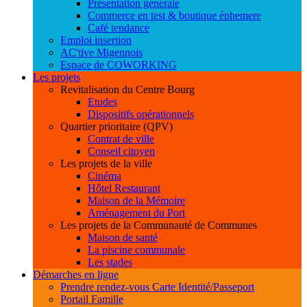
Présentation générale
Commerce en test & boutique éphemere
Café tendance
Emploi insertion
AC'tive Migennois
Espace de COWORKING
Les projets
Revitalisation du Centre Bourg
Etudes
Dispositifs opérationnels
Quartier prioritaire (QPV)
Contrat de ville
Conseil citoyen
Les projets de la ville
Cinéma
Hôtel Restaurant
Maison de la Mémoire
Aménagement du Port
Les projets de la Communauté de Communes
Maison de santé
La piscine communale
Les stades
Démarches en ligne
Prendre rendez-vous Carte Identité/Passeport
Portail Famille