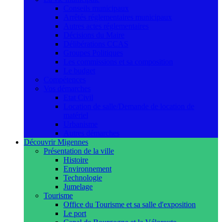
Conseils municipaux
Arrêtés réglementaires municipaux
Autres actes réglementaires
Décisions du Maire
Délibérations CCAS
Groupes Politiques
Les commissions et sa composition
Le budget
Compétences
Vos démarches
Etat Civil
Location de salle/Demande de location de
matériel
Urbanisme
Autres démarches
Découvrir Migennes
Présentation de la ville
Histoire
Environnement
Technologie
Jumelage
Tourisme
Office du Tourisme et sa salle d'exposition
Le port