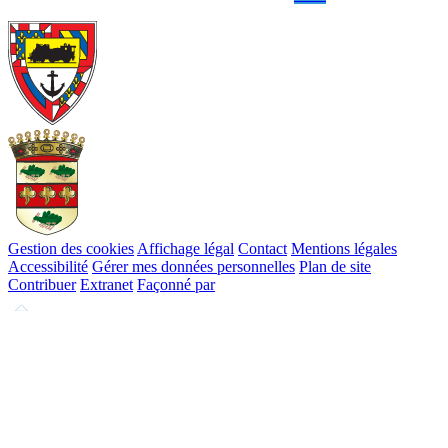
Gestion des cookies
Affichage légal
Contact
Mentions légales
Accessibilité
Gérer mes données personnelles
Plan de site
Contribuer
Extranet
Façonné par
Remonter
en
haut
du
site