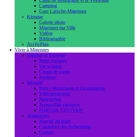
Canal de Bourgogne et la Véloroute
Camping
Gare Laroche-Migennes
Kiosque
Galerie photo
Migennes ma Ville
Vidéos
Bibliographie
Accés/Plan
Vivre à Migennes
Enfance et Jeunesse
Petite Enfance
Vie scolaire
Centre de loisirs
Jeunesse
Sécurité
Police Municipale et Gendarmerie
Vidéoprotection
Partenariats
Tranquillité vacances
PORTAIL CITOYEN
Animations
Marché du jeudi
Calendrier des événements
Culture