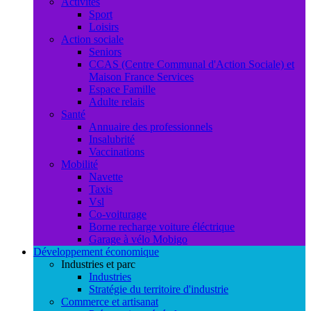
Activités
Sport
Loisirs
Action sociale
Seniors
CCAS (Centre Communal d'Action Sociale) et
Maison France Services
Espace Famille
Adulte relais
Santé
Annuaire des professionnels
Insalubrité
Vaccinations
Mobilité
Navette
Taxis
Vsl
Co-voiturage
Borne recharge voiture éléctrique
Garage à vélo Mobigo
Développement économique
Industries et parc
Industries
Stratégie du territoire d'industrie
Commerce et artisanat