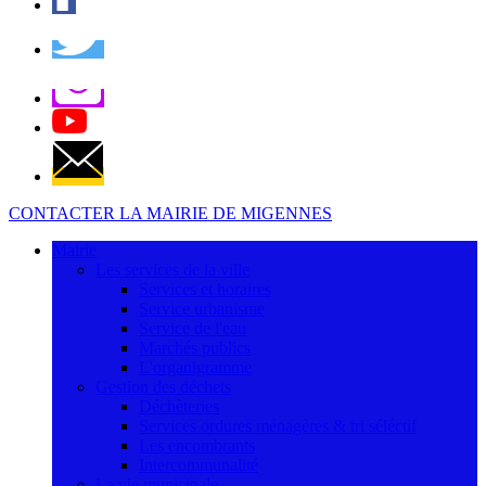
CONTACTER LA MAIRIE DE MIGENNES
Mairie
Les services de la ville
Services et horaires
Service urbanisme
Service de l'eau
Marchés publics
L'organigramme
Gestion des déchets
Déchèteries
Services ordures ménagères & tri séléctif
Les encombrants
Intercommunalité
La vie municipale