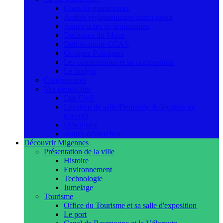
Conseils municipaux
Arrêtés réglementaires municipaux
Autres actes réglementaires
Décisions du Maire
Délibérations CCAS
Groupes Politiques
Les commissions et sa composition
Le budget
Compétences
Vos démarches
Etat Civil
Location de salle/Demande de location de
matériel
Urbanisme
Autres démarches
Découvrir Migennes
Présentation de la ville
Histoire
Environnement
Technologie
Jumelage
Tourisme
Office du Tourisme et sa salle d'exposition
Le port