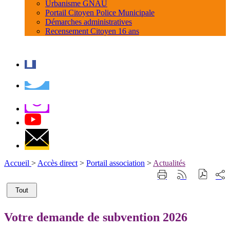
Urbanisme GNAU
Portail Citoyen Police Municipale
Démarches administratives
Recensement Citoyen 16 ans
Accueil
>
Accès direct
>
Portail association
>
Actualités
Part
Imprimer
Générer
sur
cette
le
les
Tout
page
flux
rése
RSS
soci
Votre demande de subvention 2026