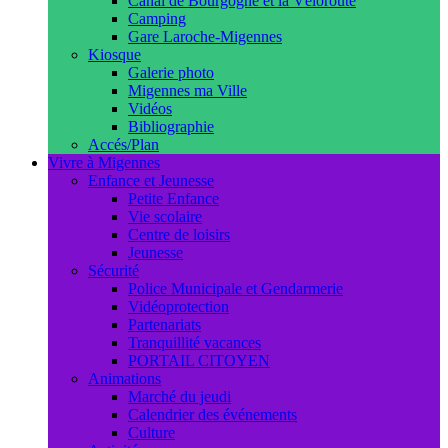
Canal de Bourgogne et la Véloroute
Camping
Gare Laroche-Migennes
Kiosque
Galerie photo
Migennes ma Ville
Vidéos
Bibliographie
Accés/Plan
Vivre à Migennes
Enfance et Jeunesse
Petite Enfance
Vie scolaire
Centre de loisirs
Jeunesse
Sécurité
Police Municipale et Gendarmerie
Vidéoprotection
Partenariats
Tranquillité vacances
PORTAIL CITOYEN
Animations
Marché du jeudi
Calendrier des événements
Culture