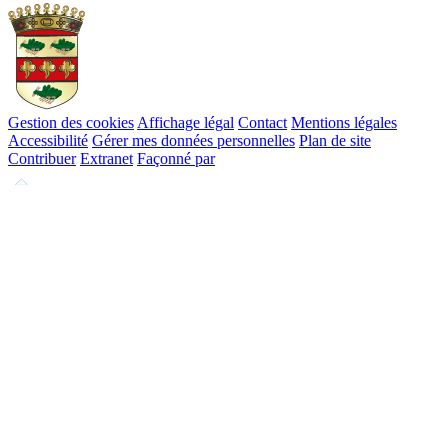
Gestion des cookies
Affichage légal
Contact
Mentions légales
Accessibilité
Gérer mes données personnelles
Plan de site
Contribuer
Extranet
Façonné par
Remonter
en
haut
du
site