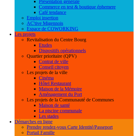
Présentation générale
Commerce en test & boutique éphemere
Café tendance
Emploi insertion
AC'tive Migennois
Espace de COWORKING
Les projets
Revitalisation du Centre Bourg
Etudes
Dispositifs opérationnels
Quartier prioritaire (QPV)
Contrat de ville
Conseil citoyen
Les projets de la ville
Cinéma
Hôtel Restaurant
Maison de la Mémoire
Aménagement du Port
Les projets de la Communauté de Communes
Maison de santé
La piscine communale
Les stades
Démarches en ligne
Prendre rendez-vous Carte Identité/Passeport
Portail Famille