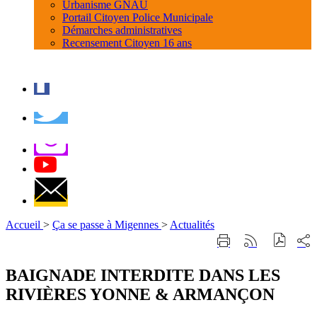
Urbanisme GNAU
Portail Citoyen Police Municipale
Démarches administratives
Recensement Citoyen 16 ans
Accueil
>
Ça se passe à Migennes
>
Actualités
Part
Imprimer
Générer
sur
cette
le
les
page
flux
BAIGNADE INTERDITE DANS LES
rése
RSS
soci
RIVIÈRES YONNE & ARMANÇON