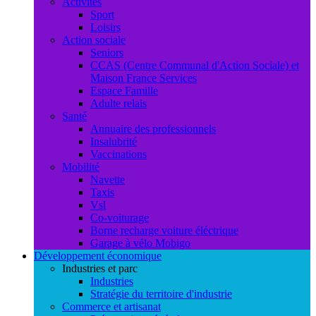
Activités
Sport
Loisirs
Action sociale
Seniors
CCAS (Centre Communal d'Action Sociale) et
Maison France Services
Espace Famille
Adulte relais
Santé
Annuaire des professionnels
Insalubrité
Vaccinations
Mobilité
Navette
Taxis
Vsl
Co-voiturage
Borne recharge voiture éléctrique
Garage à vélo Mobigo
Développement économique
Industries et parc
Industries
Stratégie du territoire d'industrie
Commerce et artisanat