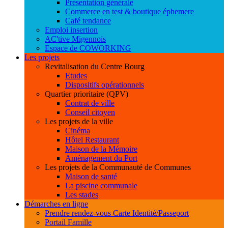
Présentation générale
Commerce en test & boutique éphemere
Café tendance
Emploi insertion
AC'tive Migennois
Espace de COWORKING
Les projets
Revitalisation du Centre Bourg
Etudes
Dispositifs opérationnels
Quartier prioritaire (QPV)
Contrat de ville
Conseil citoyen
Les projets de la ville
Cinéma
Hôtel Restaurant
Maison de la Mémoire
Aménagement du Port
Les projets de la Communauté de Communes
Maison de santé
La piscine communale
Les stades
Démarches en ligne
Prendre rendez-vous Carte Identité/Passeport
Portail Famille