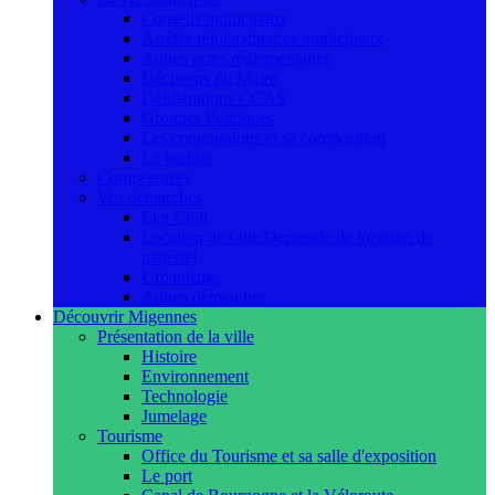
Conseils municipaux
Arrêtés réglementaires municipaux
Autres actes réglementaires
Décisions du Maire
Délibérations CCAS
Groupes Politiques
Les commissions et sa composition
Le budget
Compétences
Vos démarches
Etat Civil
Location de salle/Demande de location de
matériel
Urbanisme
Autres démarches
Découvrir Migennes
Présentation de la ville
Histoire
Environnement
Technologie
Jumelage
Tourisme
Office du Tourisme et sa salle d'exposition
Le port