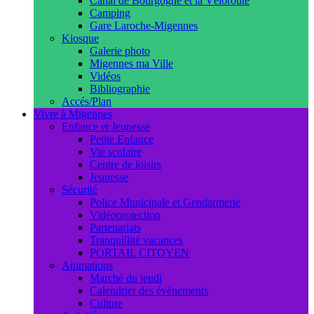
Canal de Bourgogne et la Véloroute
Camping
Gare Laroche-Migennes
Kiosque
Galerie photo
Migennes ma Ville
Vidéos
Bibliographie
Accés/Plan
Vivre à Migennes
Enfance et Jeunesse
Petite Enfance
Vie scolaire
Centre de loisirs
Jeunesse
Sécurité
Police Municipale et Gendarmerie
Vidéoprotection
Partenariats
Tranquillité vacances
PORTAIL CITOYEN
Animations
Marché du jeudi
Calendrier des événements
Culture