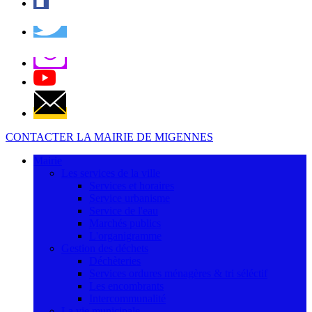
CONTACTER LA MAIRIE DE MIGENNES
Mairie
Les services de la ville
Services et horaires
Service urbanisme
Service de l'eau
Marchés publics
L'organigramme
Gestion des déchets
Déchèteries
Services ordures ménagères & tri séléctif
Les encombrants
Intercommunalité
La vie municipale