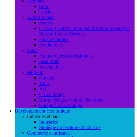
Activités
Sport
Loisirs
Action sociale
Seniors
CCAS (Centre Communal d'Action Sociale) et
Maison France Services
Espace Famille
Adulte relais
Santé
Annuaire des professionnels
Insalubrité
Vaccinations
Mobilité
Navette
Taxis
Vsl
Co-voiturage
Borne recharge voiture éléctrique
Garage à vélo Mobigo
Développement économique
Industries et parc
Industries
Stratégie du territoire d'industrie
Commerce et artisanat