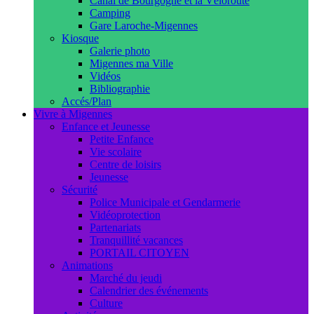
Canal de Bourgogne et la Véloroute
Camping
Gare Laroche-Migennes
Kiosque
Galerie photo
Migennes ma Ville
Vidéos
Bibliographie
Accés/Plan
Vivre à Migennes
Enfance et Jeunesse
Petite Enfance
Vie scolaire
Centre de loisirs
Jeunesse
Sécurité
Police Municipale et Gendarmerie
Vidéoprotection
Partenariats
Tranquillité vacances
PORTAIL CITOYEN
Animations
Marché du jeudi
Calendrier des événements
Culture