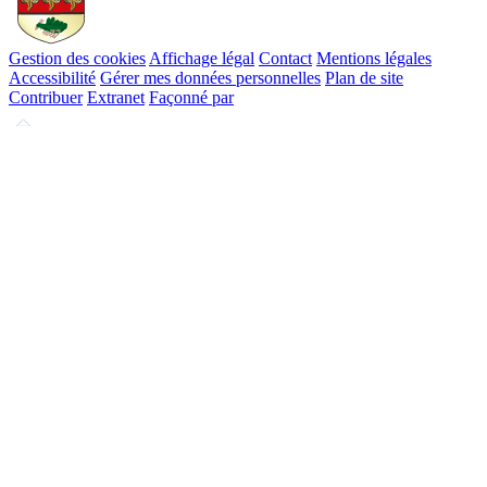
Gestion des cookies
Affichage légal
Contact
Mentions légales
Accessibilité
Gérer mes données personnelles
Plan de site
Contribuer
Extranet
Façonné par
Remonter
en
haut
du
site