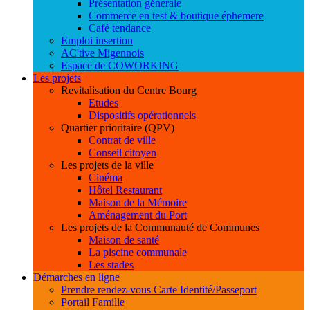
Présentation générale
Commerce en test & boutique éphemere
Café tendance
Emploi insertion
AC'tive Migennois
Espace de COWORKING
Les projets
Revitalisation du Centre Bourg
Etudes
Dispositifs opérationnels
Quartier prioritaire (QPV)
Contrat de ville
Conseil citoyen
Les projets de la ville
Cinéma
Hôtel Restaurant
Maison de la Mémoire
Aménagement du Port
Les projets de la Communauté de Communes
Maison de santé
La piscine communale
Les stades
Démarches en ligne
Prendre rendez-vous Carte Identité/Passeport
Portail Famille