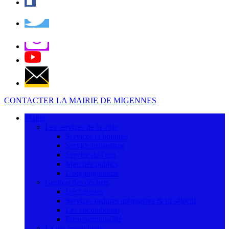
CONTACTER LA MAIRIE DE MIGENNES
Mairie
Les services de la ville
Services et horaires
Service urbanisme
Service de l'eau
Marchés publics
L'organigramme
Gestion des déchets
Déchèteries
Services ordures ménagères & tri séléctif
Les encombrants
Intercommunalité
La vie municipale