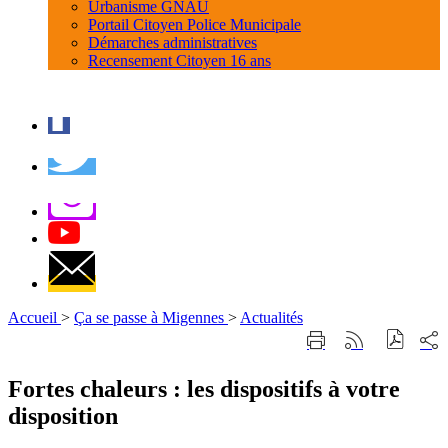
Urbanisme GNAU
Portail Citoyen Police Municipale
Démarches administratives
Recensement Citoyen 16 ans
Accueil
>
Ça se passe à Migennes
>
Actualités
Part
Imprimer
Générer
sur
cette
le
les
page
flux
Fortes chaleurs : les dispositifs à votre
rése
RSS
soci
disposition