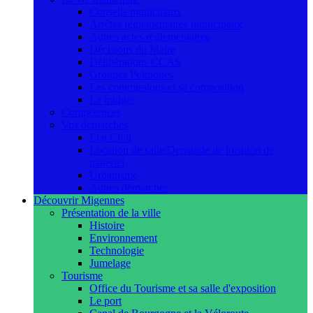
Conseils municipaux
Arrêtés réglementaires municipaux
Autres actes réglementaires
Décisions du Maire
Délibérations CCAS
Groupes Politiques
Les commissions et sa composition
Le budget
Compétences
Vos démarches
Etat Civil
Location de salle/Demande de location de
matériel
Urbanisme
Autres démarches
Découvrir Migennes
Présentation de la ville
Histoire
Environnement
Technologie
Jumelage
Tourisme
Office du Tourisme et sa salle d'exposition
Le port