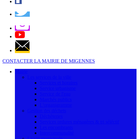
CONTACTER LA MAIRIE DE MIGENNES
Mairie
Les services de la ville
Services et horaires
Service urbanisme
Service de l'eau
Marchés publics
L'organigramme
Gestion des déchets
Déchèteries
Services ordures ménagères & tri séléctif
Les encombrants
Intercommunalité
La vie municipale