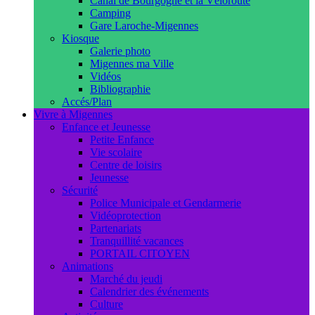
Canal de Bourgogne et la Véloroute
Camping
Gare Laroche-Migennes
Kiosque
Galerie photo
Migennes ma Ville
Vidéos
Bibliographie
Accés/Plan
Vivre à Migennes
Enfance et Jeunesse
Petite Enfance
Vie scolaire
Centre de loisirs
Jeunesse
Sécurité
Police Municipale et Gendarmerie
Vidéoprotection
Partenariats
Tranquillité vacances
PORTAIL CITOYEN
Animations
Marché du jeudi
Calendrier des événements
Culture