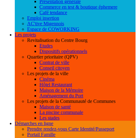
Présentation générale
Commerce en test & boutique éphemere
Café tendance
Emploi insertion
AC'tive Migennois
Espace de COWORKING
Les projets
Revitalisation du Centre Bourg
Etudes
Dispositifs opérationnels
Quartier prioritaire (QPV)
Contrat de ville
Conseil citoyen
Les projets de la ville
Cinéma
Hôtel Restaurant
Maison de la Mémoire
Aménagement du Port
Les projets de la Communauté de Communes
Maison de santé
La piscine communale
Les stades
Démarches en ligne
Prendre rendez-vous Carte Identité/Passeport
Portail Famille