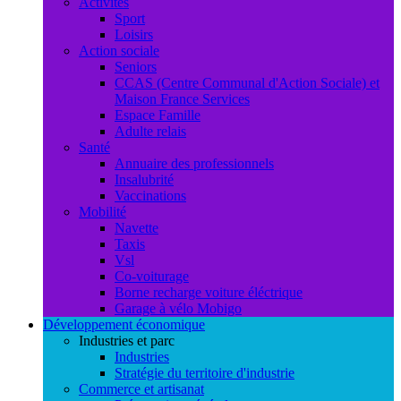
Activités
Sport
Loisirs
Action sociale
Seniors
CCAS (Centre Communal d'Action Sociale) et
Maison France Services
Espace Famille
Adulte relais
Santé
Annuaire des professionnels
Insalubrité
Vaccinations
Mobilité
Navette
Taxis
Vsl
Co-voiturage
Borne recharge voiture éléctrique
Garage à vélo Mobigo
Développement économique
Industries et parc
Industries
Stratégie du territoire d'industrie
Commerce et artisanat