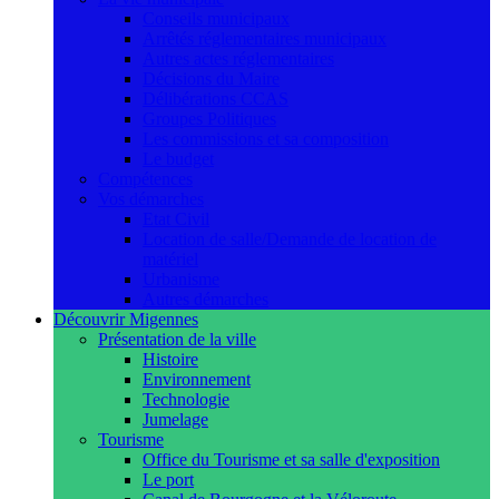
Conseils municipaux
Arrêtés réglementaires municipaux
Autres actes réglementaires
Décisions du Maire
Délibérations CCAS
Groupes Politiques
Les commissions et sa composition
Le budget
Compétences
Vos démarches
Etat Civil
Location de salle/Demande de location de
matériel
Urbanisme
Autres démarches
Découvrir Migennes
Présentation de la ville
Histoire
Environnement
Technologie
Jumelage
Tourisme
Office du Tourisme et sa salle d'exposition
Le port