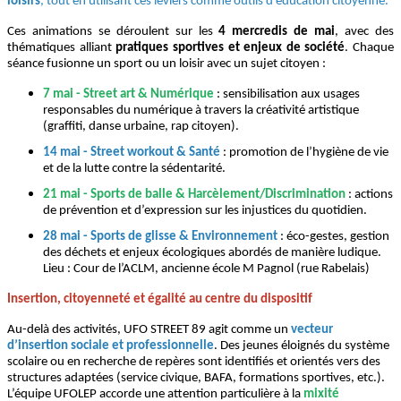
loisirs
, tout en utilisant ces leviers comme outils d’éducation citoyenne.
Ces animations se déroulent sur les
4 mercredis de mai
, avec des
thématiques alliant
pratiques sportives et enjeux de société
. Chaque
séance fusionne un sport ou un loisir avec un sujet citoyen :
7 mai - Street art & Numérique
: sensibilisation aux usages
responsables du numérique à travers la créativité artistique
(graffiti, danse urbaine, rap citoyen).
14 mai - Street workout & Santé
: promotion de l’hygiène de vie
et de la lutte contre la sédentarité.
21 mai - Sports de balle & Harcèlement/Discrimination
: actions
de prévention et d’expression sur les injustices du quotidien.
28 mai - Sports de glisse & Environnement
: éco-gestes, gestion
des déchets et enjeux écologiques abordés de manière ludique.
Lieu : Cour de l’ACLM, ancienne école M Pagnol (rue Rabelais)
Insertion, citoyenneté et égalité au centre du dispositif
Au-delà des activités, UFO STREET 89 agit comme un
vecteur
d’insertion sociale et professionnelle
. Des jeunes éloignés du système
scolaire ou en recherche de repères sont identifiés et orientés vers des
structures adaptées (service civique, BAFA, formations sportives, etc.).
L’équipe UFOLEP accorde une attention particulière à la
mixité