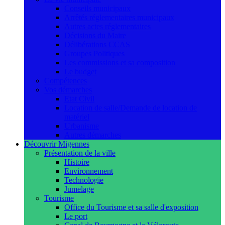
Conseils municipaux
Arrêtés réglementaires municipaux
Autres actes réglementaires
Décisions du Maire
Délibérations CCAS
Groupes Politiques
Les commissions et sa composition
Le budget
Compétences
Vos démarches
Etat Civil
Location de salle/Demande de location de
matériel
Urbanisme
Autres démarches
Découvrir Migennes
Présentation de la ville
Histoire
Environnement
Technologie
Jumelage
Tourisme
Office du Tourisme et sa salle d'exposition
Le port