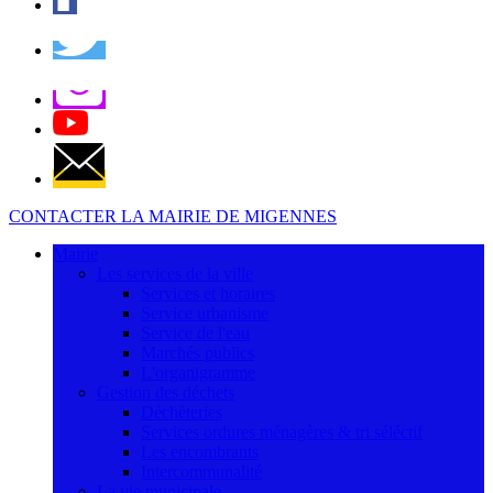
CONTACTER LA MAIRIE DE MIGENNES
Mairie
Les services de la ville
Services et horaires
Service urbanisme
Service de l'eau
Marchés publics
L'organigramme
Gestion des déchets
Déchèteries
Services ordures ménagères & tri séléctif
Les encombrants
Intercommunalité
La vie municipale