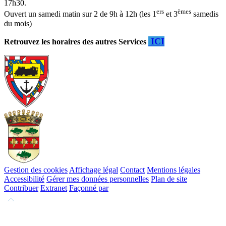
17h30.
ers
èmes
Ouvert un samedi matin sur 2 de 9h à 12h (les 1
et 3
samedis
du mois)
ICI
Retrouvez les horaires des autres Services
Gestion des cookies
Affichage légal
Contact
Mentions légales
Accessibilité
Gérer mes données personnelles
Plan de site
Contribuer
Extranet
Façonné par
Remonter
en
haut
du