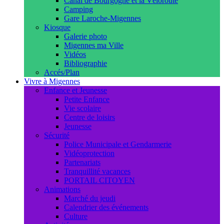
Canal de Bourgogne et la Véloroute
Camping
Gare Laroche-Migennes
Kiosque
Galerie photo
Migennes ma Ville
Vidéos
Bibliographie
Accés/Plan
Vivre à Migennes
Enfance et Jeunesse
Petite Enfance
Vie scolaire
Centre de loisirs
Jeunesse
Sécurité
Police Municipale et Gendarmerie
Vidéoprotection
Partenariats
Tranquillité vacances
PORTAIL CITOYEN
Animations
Marché du jeudi
Calendrier des événements
Culture