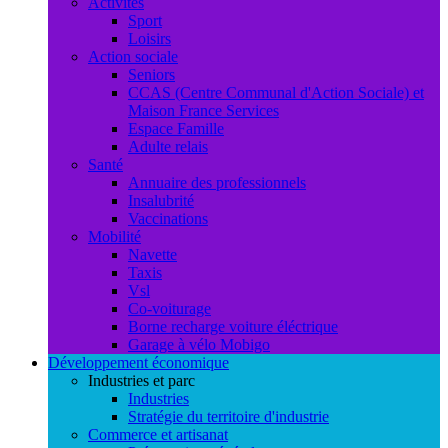
Activités
Sport
Loisirs
Action sociale
Seniors
CCAS (Centre Communal d'Action Sociale) et
Maison France Services
Espace Famille
Adulte relais
Santé
Annuaire des professionnels
Insalubrité
Vaccinations
Mobilité
Navette
Taxis
Vsl
Co-voiturage
Borne recharge voiture éléctrique
Garage à vélo Mobigo
Développement économique
Industries et parc
Industries
Stratégie du territoire d'industrie
Commerce et artisanat