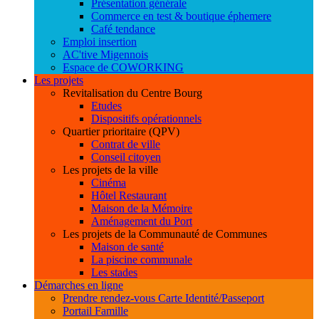
Présentation générale
Commerce en test & boutique éphemere
Café tendance
Emploi insertion
AC'tive Migennois
Espace de COWORKING
Les projets
Revitalisation du Centre Bourg
Etudes
Dispositifs opérationnels
Quartier prioritaire (QPV)
Contrat de ville
Conseil citoyen
Les projets de la ville
Cinéma
Hôtel Restaurant
Maison de la Mémoire
Aménagement du Port
Les projets de la Communauté de Communes
Maison de santé
La piscine communale
Les stades
Démarches en ligne
Prendre rendez-vous Carte Identité/Passeport
Portail Famille