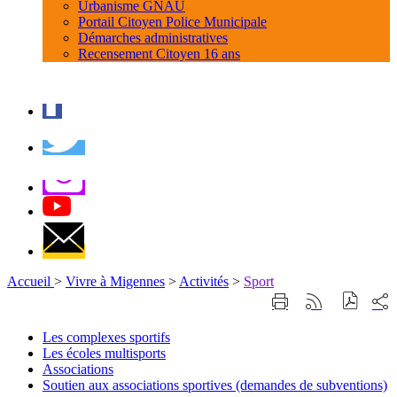
Urbanisme GNAU
Portail Citoyen Police Municipale
Démarches administratives
Recensement Citoyen 16 ans
Accueil
>
Vivre à Migennes
>
Activités
>
Sport
Part
Imprimer
Générer
sur
cette
le
les
page
flux
Les complexes sportifs
rése
RSS
Les
Les écoles multisports
soci
écoles
Associations
multisports
Soutien aux associations sportives (demandes de subventions)