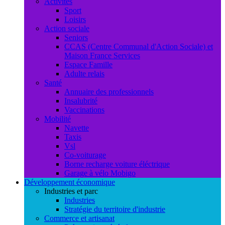
Activités
Sport
Loisirs
Action sociale
Seniors
CCAS (Centre Communal d'Action Sociale) et
Maison France Services
Espace Famille
Adulte relais
Santé
Annuaire des professionnels
Insalubrité
Vaccinations
Mobilité
Navette
Taxis
Vsl
Co-voiturage
Borne recharge voiture éléctrique
Garage à vélo Mobigo
Développement économique
Industries et parc
Industries
Stratégie du territoire d'industrie
Commerce et artisanat