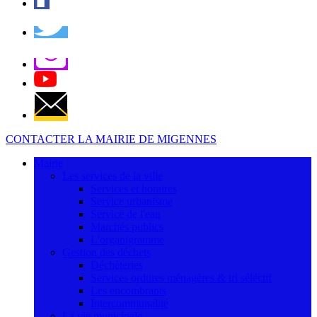
CONTACTER LA MAIRIE DE MIGENNES
Mairie
Les services de la ville
Services et horaires
Service urbanisme
Service de l'eau
Marchés publics
L'organigramme
Gestion des déchets
Déchèteries
Services ordures ménagères & tri séléctif
Les encombrants
Intercommunalité
La vie municipale