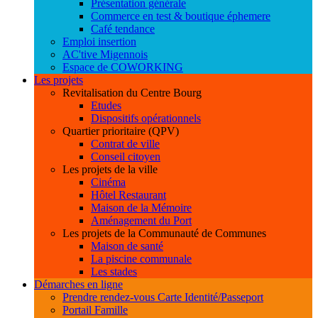
Présentation générale
Commerce en test & boutique éphemere
Café tendance
Emploi insertion
AC'tive Migennois
Espace de COWORKING
Les projets
Revitalisation du Centre Bourg
Etudes
Dispositifs opérationnels
Quartier prioritaire (QPV)
Contrat de ville
Conseil citoyen
Les projets de la ville
Cinéma
Hôtel Restaurant
Maison de la Mémoire
Aménagement du Port
Les projets de la Communauté de Communes
Maison de santé
La piscine communale
Les stades
Démarches en ligne
Prendre rendez-vous Carte Identité/Passeport
Portail Famille