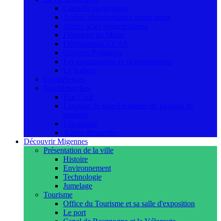
Conseils municipaux
Arrêtés réglementaires municipaux
Autres actes réglementaires
Décisions du Maire
Délibérations CCAS
Groupes Politiques
Les commissions et sa composition
Le budget
Compétences
Vos démarches
Etat Civil
Location de salle/Demande de location de
matériel
Urbanisme
Autres démarches
Découvrir Migennes
Présentation de la ville
Histoire
Environnement
Technologie
Jumelage
Tourisme
Office du Tourisme et sa salle d'exposition
Le port