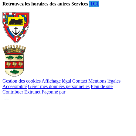
ICI
Retrouvez les horaires des autres Services
Gestion des cookies
Affichage légal
Contact
Mentions légales
Accessibilité
Gérer mes données personnelles
Plan de site
Contribuer
Extranet
Façonné par
Remonter
en
haut
du
site