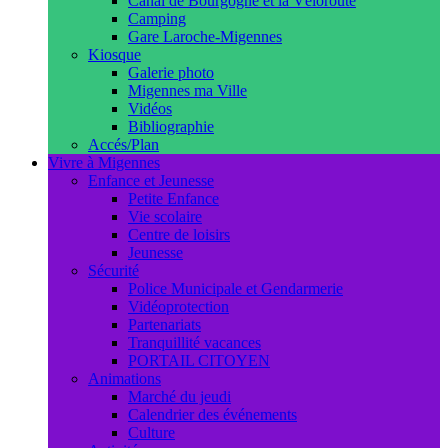
Canal de Bourgogne et la Véloroute
Camping
Gare Laroche-Migennes
Kiosque
Galerie photo
Migennes ma Ville
Vidéos
Bibliographie
Accés/Plan
Vivre à Migennes
Enfance et Jeunesse
Petite Enfance
Vie scolaire
Centre de loisirs
Jeunesse
Sécurité
Police Municipale et Gendarmerie
Vidéoprotection
Partenariats
Tranquillité vacances
PORTAIL CITOYEN
Animations
Marché du jeudi
Calendrier des événements
Culture