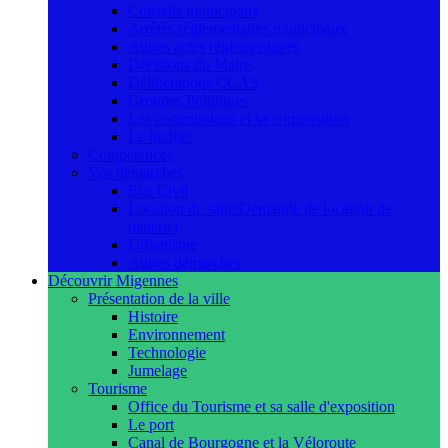
Conseils municipaux
Arrêtés réglementaires municipaux
Autres actes réglementaires
Décisions du Maire
Délibérations CCAS
Groupes Politiques
Les commissions et sa composition
Le budget
Compétences
Vos démarches
Etat Civil
Location de salle/Demande de location de
matériel
Urbanisme
Autres démarches
Découvrir Migennes
Présentation de la ville
Histoire
Environnement
Technologie
Jumelage
Tourisme
Office du Tourisme et sa salle d'exposition
Le port
Canal de Bourgogne et la Véloroute