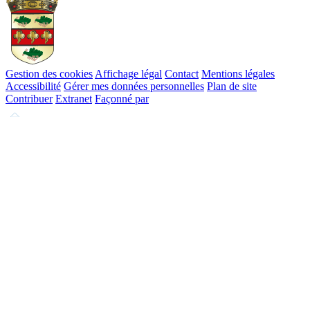
Gestion des cookies
Affichage légal
Contact
Mentions légales
Accessibilité
Gérer mes données personnelles
Plan de site
Contribuer
Extranet
Façonné par
Remonter
en
haut
du
site