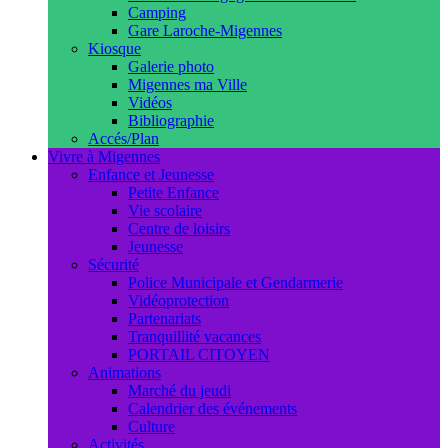
Camping
Gare Laroche-Migennes
Kiosque
Galerie photo
Migennes ma Ville
Vidéos
Bibliographie
Accés/Plan
Vivre à Migennes
Enfance et Jeunesse
Petite Enfance
Vie scolaire
Centre de loisirs
Jeunesse
Sécurité
Police Municipale et Gendarmerie
Vidéoprotection
Partenariats
Tranquillité vacances
PORTAIL CITOYEN
Animations
Marché du jeudi
Calendrier des événements
Culture
Activités