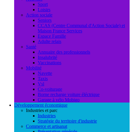
Sport
Loisirs
Action sociale
Seniors
CCAS (Centre Communal d'Action Sociale) et
Maison France Services
Espace Famille
Adulte relais
Santé
Annuaire des professionnels
Insalubrité
Vaccinations
Mobilité
Navette
Taxis
Vsl
Co-voiturage
Borne recharge voiture éléctrique
Garage à vélo Mobigo
Développement économique
Industries et parc
Industries
Stratégie du territoire d'industrie
Commerce et artisanat
Présentation générale