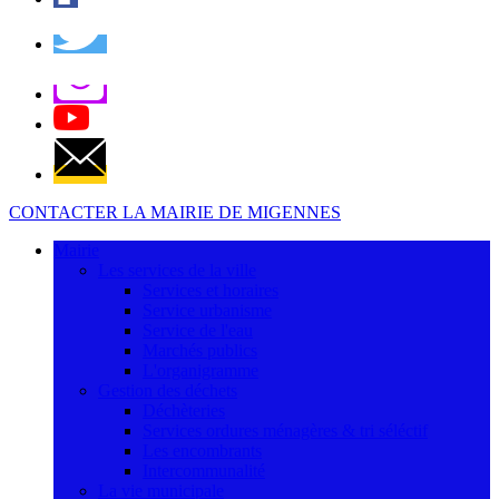
CONTACTER LA MAIRIE DE MIGENNES
Mairie
Les services de la ville
Services et horaires
Service urbanisme
Service de l'eau
Marchés publics
L'organigramme
Gestion des déchets
Déchèteries
Services ordures ménagères & tri séléctif
Les encombrants
Intercommunalité
La vie municipale