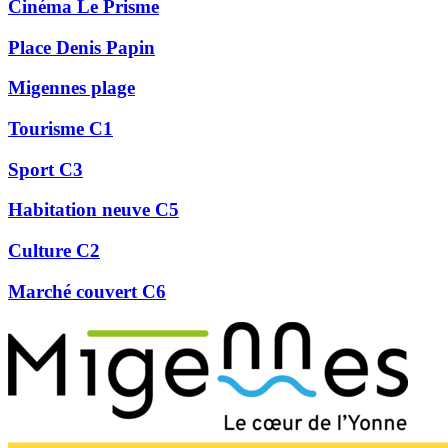
Cinéma Le Prisme
Place Denis Papin
Migennes plage
Tourisme C1
Sport C3
Habitation neuve C5
Culture C2
Marché couvert C6
Précédent
Suivant