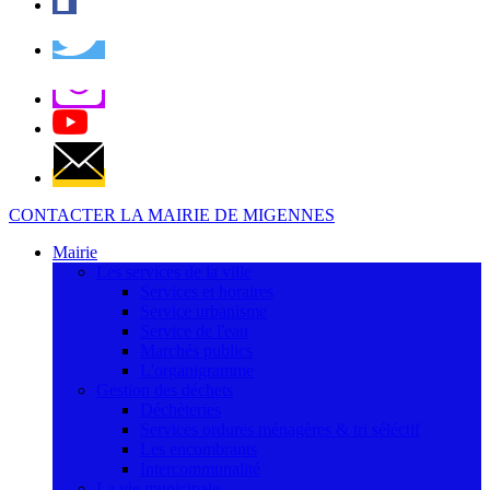
CONTACTER LA MAIRIE DE MIGENNES
Mairie
Les services de la ville
Services et horaires
Service urbanisme
Service de l'eau
Marchés publics
L'organigramme
Gestion des déchets
Déchèteries
Services ordures ménagères & tri séléctif
Les encombrants
Intercommunalité
La vie municipale