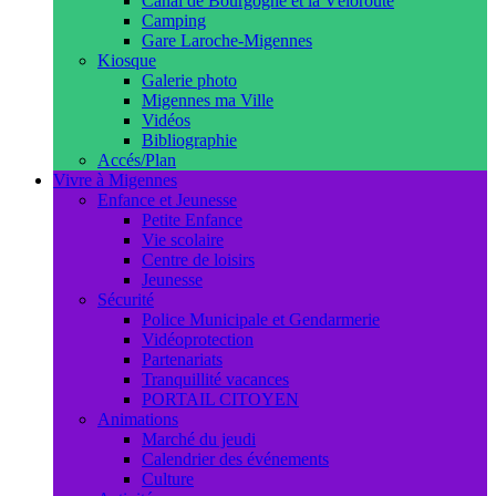
Canal de Bourgogne et la Véloroute
Camping
Gare Laroche-Migennes
Kiosque
Galerie photo
Migennes ma Ville
Vidéos
Bibliographie
Accés/Plan
Vivre à Migennes
Enfance et Jeunesse
Petite Enfance
Vie scolaire
Centre de loisirs
Jeunesse
Sécurité
Police Municipale et Gendarmerie
Vidéoprotection
Partenariats
Tranquillité vacances
PORTAIL CITOYEN
Animations
Marché du jeudi
Calendrier des événements
Culture