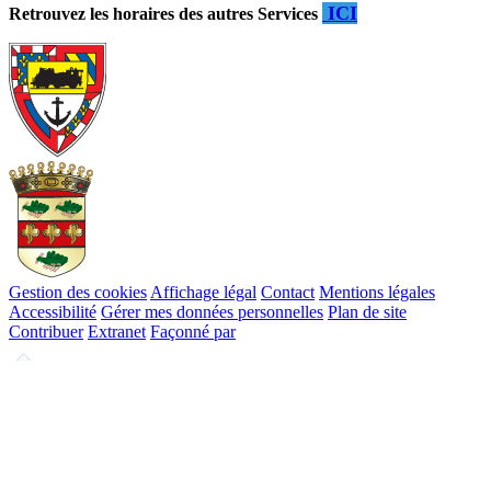
ICI
Retrouvez les horaires des autres Services
Gestion des cookies
Affichage légal
Contact
Mentions légales
Accessibilité
Gérer mes données personnelles
Plan de site
Contribuer
Extranet
Façonné par
Remonter
en
haut
du
site