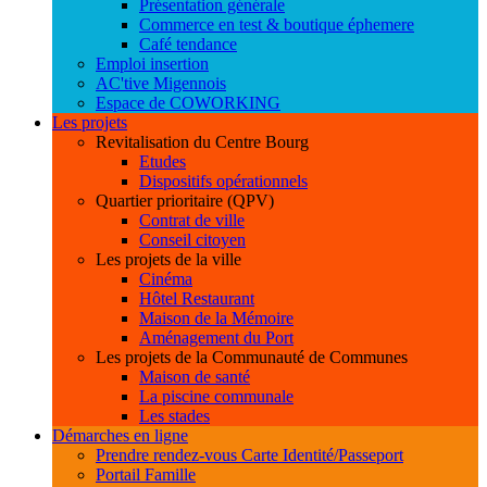
Présentation générale
Commerce en test & boutique éphemere
Café tendance
Emploi insertion
AC'tive Migennois
Espace de COWORKING
Les projets
Revitalisation du Centre Bourg
Etudes
Dispositifs opérationnels
Quartier prioritaire (QPV)
Contrat de ville
Conseil citoyen
Les projets de la ville
Cinéma
Hôtel Restaurant
Maison de la Mémoire
Aménagement du Port
Les projets de la Communauté de Communes
Maison de santé
La piscine communale
Les stades
Démarches en ligne
Prendre rendez-vous Carte Identité/Passeport
Portail Famille