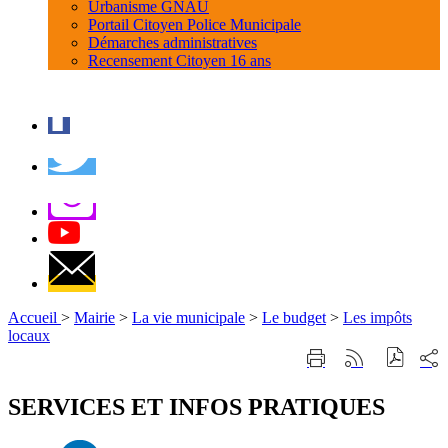
Urbanisme GNAU
Portail Citoyen Police Municipale
Démarches administratives
Recensement Citoyen 16 ans
Accueil
>
Mairie
>
La vie municipale
>
Le budget
>
Les impôts
locaux
Part
Imprimer
Générer
sur
cette
le
les
page
flux
SERVICES ET INFOS PRATIQUES
rése
RSS
soci