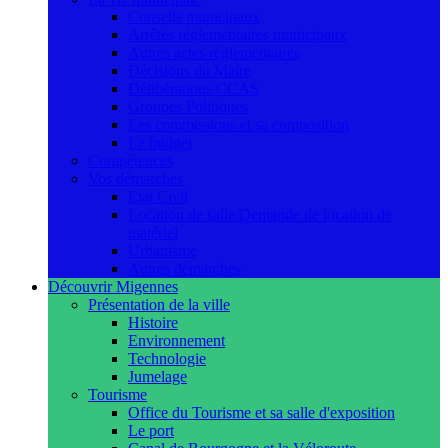
Conseils municipaux
Arrêtés réglementaires municipaux
Autres actes réglementaires
Décisions du Maire
Délibérations CCAS
Groupes Politiques
Les commissions et sa composition
Le budget
Compétences
Vos démarches
Etat Civil
Location de salle/Demande de location de
matériel
Urbanisme
Autres démarches
Découvrir Migennes
Présentation de la ville
Histoire
Environnement
Technologie
Jumelage
Tourisme
Office du Tourisme et sa salle d'exposition
Le port