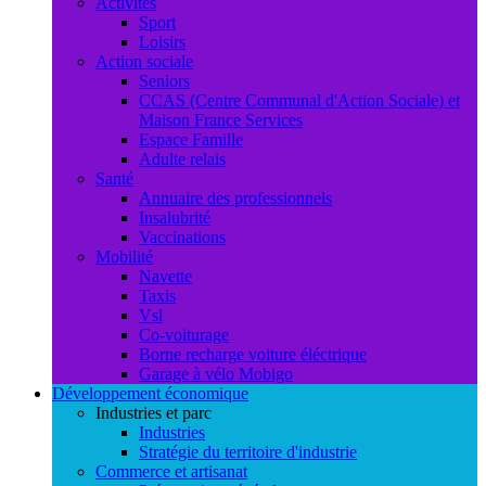
Activités
Sport
Loisirs
Action sociale
Seniors
CCAS (Centre Communal d'Action Sociale) et
Maison France Services
Espace Famille
Adulte relais
Santé
Annuaire des professionnels
Insalubrité
Vaccinations
Mobilité
Navette
Taxis
Vsl
Co-voiturage
Borne recharge voiture éléctrique
Garage à vélo Mobigo
Développement économique
Industries et parc
Industries
Stratégie du territoire d'industrie
Commerce et artisanat