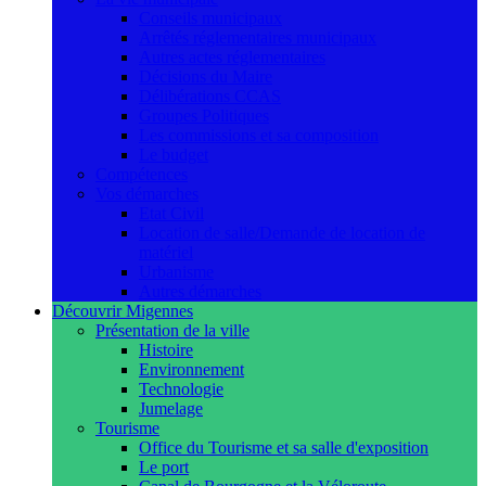
Conseils municipaux
Arrêtés réglementaires municipaux
Autres actes réglementaires
Décisions du Maire
Délibérations CCAS
Groupes Politiques
Les commissions et sa composition
Le budget
Compétences
Vos démarches
Etat Civil
Location de salle/Demande de location de
matériel
Urbanisme
Autres démarches
Découvrir Migennes
Présentation de la ville
Histoire
Environnement
Technologie
Jumelage
Tourisme
Office du Tourisme et sa salle d'exposition
Le port