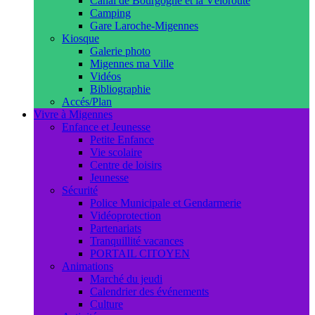
Canal de Bourgogne et la Véloroute
Camping
Gare Laroche-Migennes
Kiosque
Galerie photo
Migennes ma Ville
Vidéos
Bibliographie
Accés/Plan
Vivre à Migennes
Enfance et Jeunesse
Petite Enfance
Vie scolaire
Centre de loisirs
Jeunesse
Sécurité
Police Municipale et Gendarmerie
Vidéoprotection
Partenariats
Tranquillité vacances
PORTAIL CITOYEN
Animations
Marché du jeudi
Calendrier des événements
Culture