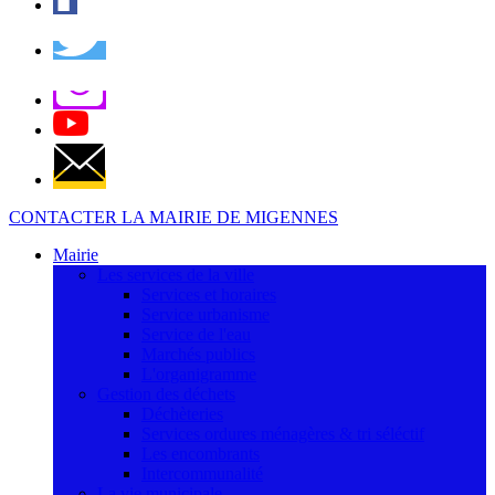
CONTACTER LA MAIRIE DE MIGENNES
Mairie
Les services de la ville
Services et horaires
Service urbanisme
Service de l'eau
Marchés publics
L'organigramme
Gestion des déchets
Déchèteries
Services ordures ménagères & tri séléctif
Les encombrants
Intercommunalité
La vie municipale