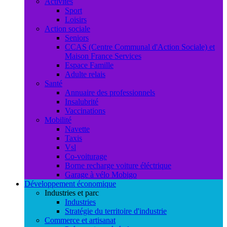
Activités
Sport
Loisirs
Action sociale
Seniors
CCAS (Centre Communal d'Action Sociale) et
Maison France Services
Espace Famille
Adulte relais
Santé
Annuaire des professionnels
Insalubrité
Vaccinations
Mobilité
Navette
Taxis
Vsl
Co-voiturage
Borne recharge voiture éléctrique
Garage à vélo Mobigo
Développement économique
Industries et parc
Industries
Stratégie du territoire d'industrie
Commerce et artisanat