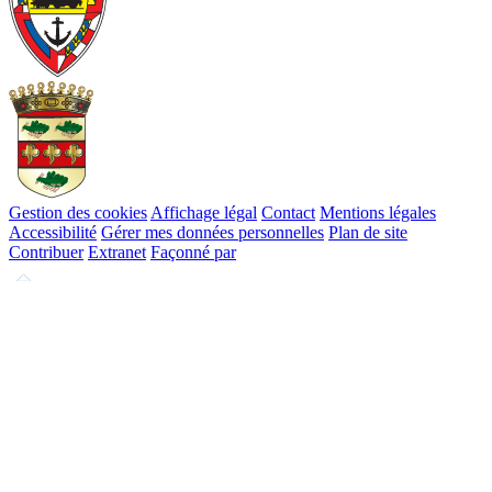
Gestion des cookies
Affichage légal
Contact
Mentions légales
Accessibilité
Gérer mes données personnelles
Plan de site
Contribuer
Extranet
Façonné par
Remonter
en
haut
du
site