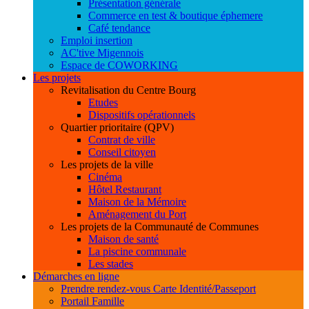
Présentation générale
Commerce en test & boutique éphemere
Café tendance
Emploi insertion
AC'tive Migennois
Espace de COWORKING
Les projets
Revitalisation du Centre Bourg
Etudes
Dispositifs opérationnels
Quartier prioritaire (QPV)
Contrat de ville
Conseil citoyen
Les projets de la ville
Cinéma
Hôtel Restaurant
Maison de la Mémoire
Aménagement du Port
Les projets de la Communauté de Communes
Maison de santé
La piscine communale
Les stades
Démarches en ligne
Prendre rendez-vous Carte Identité/Passeport
Portail Famille