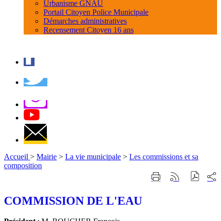
Urbanisme GNAU
Portail Citoyen Police Municipale
Démarches administratives
Recensement Citoyen 16 ans
Accueil
>
Mairie
>
La vie municipale
>
Les commissions et sa
composition
Part
Imprimer
Générer
sur
cette
le
les
page
flux
COMMISSION DE L'EAU
rése
RSS
soci