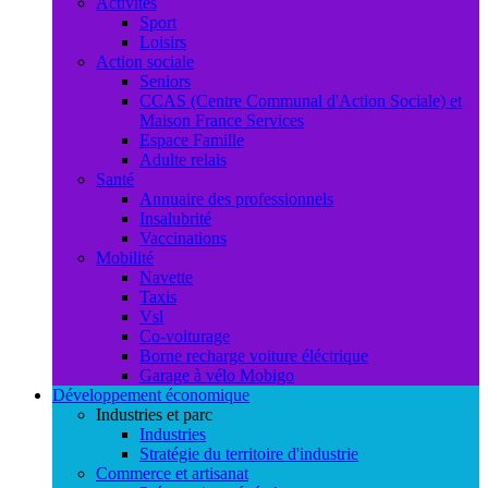
Activités
Sport
Loisirs
Action sociale
Seniors
CCAS (Centre Communal d'Action Sociale) et
Maison France Services
Espace Famille
Adulte relais
Santé
Annuaire des professionnels
Insalubrité
Vaccinations
Mobilité
Navette
Taxis
Vsl
Co-voiturage
Borne recharge voiture éléctrique
Garage à vélo Mobigo
Développement économique
Industries et parc
Industries
Stratégie du territoire d'industrie
Commerce et artisanat