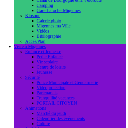
Canal de Bourgogne et la Véloroute
Camping
Gare Laroche-Migennes
Kiosque
Galerie photo
Migennes ma Ville
Vidéos
Bibliographie
Accés/Plan
Vivre à Migennes
Enfance et Jeunesse
Petite Enfance
Vie scolaire
Centre de loisirs
Jeunesse
Sécurité
Police Municipale et Gendarmerie
Vidéoprotection
Partenariats
Tranquillité vacances
PORTAIL CITOYEN
Animations
Marché du jeudi
Calendrier des événements
Culture