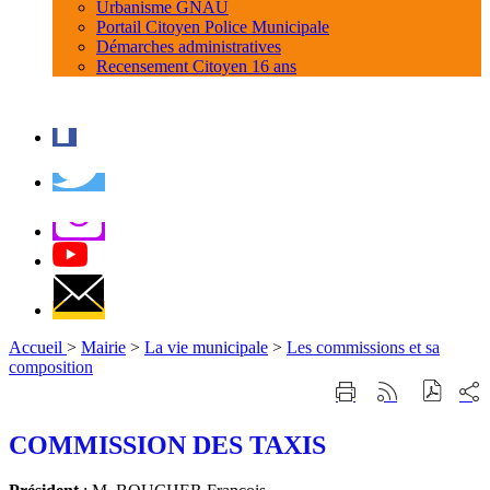
Urbanisme GNAU
Portail Citoyen Police Municipale
Démarches administratives
Recensement Citoyen 16 ans
Accueil
>
Mairie
>
La vie municipale
>
Les commissions et sa
composition
Part
Imprimer
Générer
sur
cette
le
les
page
flux
COMMISSION DES TAXIS
rése
RSS
soci