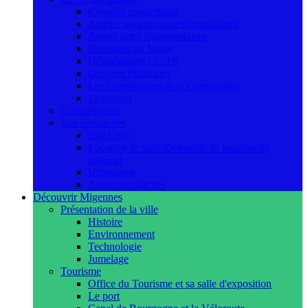
Conseils municipaux
Arrêtés réglementaires municipaux
Autres actes réglementaires
Décisions du Maire
Délibérations CCAS
Groupes Politiques
Les commissions et sa composition
Le budget
Compétences
Vos démarches
Etat Civil
Location de salle/Demande de location de
matériel
Urbanisme
Autres démarches
Découvrir Migennes
Présentation de la ville
Histoire
Environnement
Technologie
Jumelage
Tourisme
Office du Tourisme et sa salle d'exposition
Le port