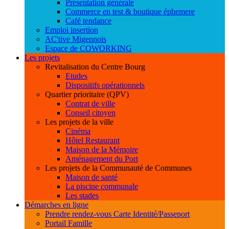
Présentation générale
Commerce en test & boutique éphemere
Café tendance
Emploi insertion
AC'tive Migennois
Espace de COWORKING
Les projets
Revitalisation du Centre Bourg
Etudes
Dispositifs opérationnels
Quartier prioritaire (QPV)
Contrat de ville
Conseil citoyen
Les projets de la ville
Cinéma
Hôtel Restaurant
Maison de la Mémoire
Aménagement du Port
Les projets de la Communauté de Communes
Maison de santé
La piscine communale
Les stades
Démarches en ligne
Prendre rendez-vous Carte Identité/Passeport
Portail Famille