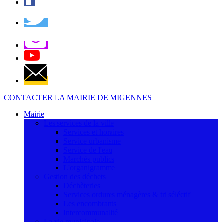
CONTACTER LA MAIRIE DE MIGENNES
Mairie
Les services de la ville
Services et horaires
Service urbanisme
Service de l'eau
Marchés publics
L'organigramme
Gestion des déchets
Déchèteries
Services ordures ménagères & tri séléctif
Les encombrants
Intercommunalité
La vie municipale