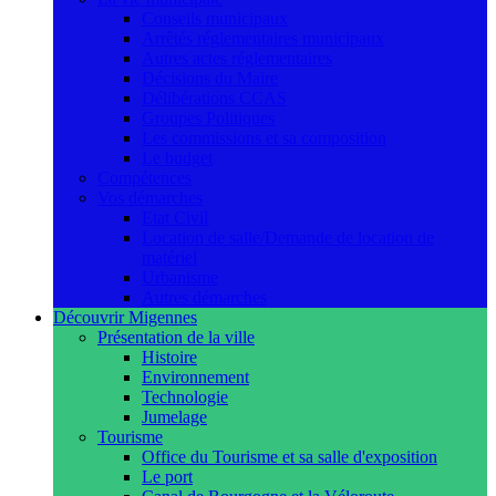
Conseils municipaux
Arrêtés réglementaires municipaux
Autres actes réglementaires
Décisions du Maire
Délibérations CCAS
Groupes Politiques
Les commissions et sa composition
Le budget
Compétences
Vos démarches
Etat Civil
Location de salle/Demande de location de
matériel
Urbanisme
Autres démarches
Découvrir Migennes
Présentation de la ville
Histoire
Environnement
Technologie
Jumelage
Tourisme
Office du Tourisme et sa salle d'exposition
Le port