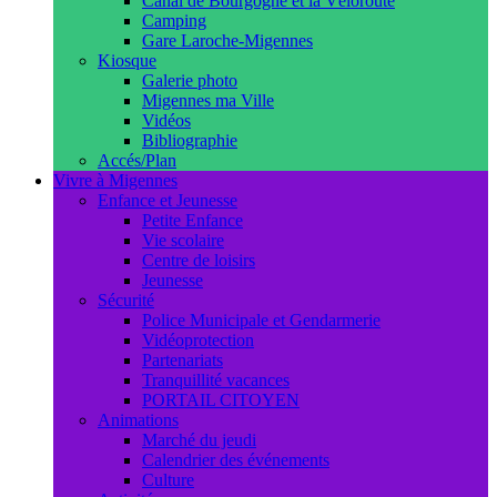
Canal de Bourgogne et la Véloroute
Camping
Gare Laroche-Migennes
Kiosque
Galerie photo
Migennes ma Ville
Vidéos
Bibliographie
Accés/Plan
Vivre à Migennes
Enfance et Jeunesse
Petite Enfance
Vie scolaire
Centre de loisirs
Jeunesse
Sécurité
Police Municipale et Gendarmerie
Vidéoprotection
Partenariats
Tranquillité vacances
PORTAIL CITOYEN
Animations
Marché du jeudi
Calendrier des événements
Culture