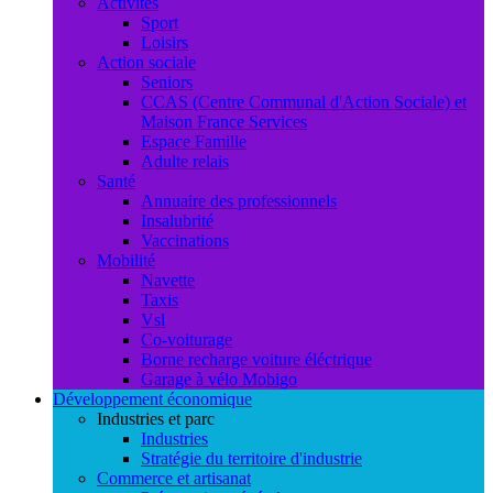
Activités
Sport
Loisirs
Action sociale
Seniors
CCAS (Centre Communal d'Action Sociale) et
Maison France Services
Espace Famille
Adulte relais
Santé
Annuaire des professionnels
Insalubrité
Vaccinations
Mobilité
Navette
Taxis
Vsl
Co-voiturage
Borne recharge voiture éléctrique
Garage à vélo Mobigo
Développement économique
Industries et parc
Industries
Stratégie du territoire d'industrie
Commerce et artisanat