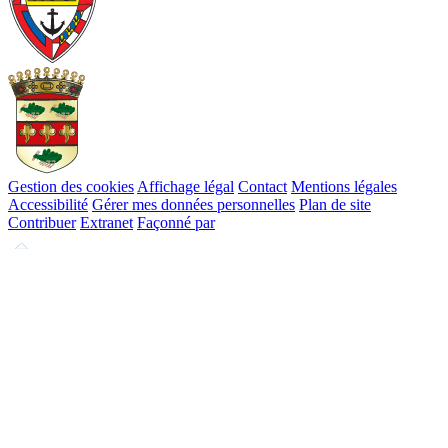
Gestion des cookies
Affichage légal
Contact
Mentions légales
Accessibilité
Gérer mes données personnelles
Plan de site
Contribuer
Extranet
Façonné par
Remonter
en
haut
du
site