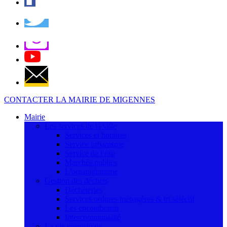
CONTACTER LA MAIRIE DE MIGENNES
Mairie
Les services de la ville
Services et horaires
Service urbanisme
Service de l'eau
Marchés publics
L'organigramme
Gestion des déchets
Déchèteries
Services ordures ménagères & tri séléctif
Les encombrants
Intercommunalité
La vie municipale