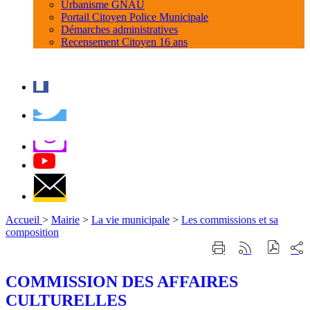
Urbanisme GNAU
Portail Citoyen Police Municipale
Démarches administratives
Recensement Citoyen 16 ans
Accueil
>
Mairie
>
La vie municipale
>
Les commissions et sa
composition
Part
Imprimer
Générer
sur
cette
le
les
page
flux
COMMISSION DES AFFAIRES
rése
RSS
soci
CULTURELLES