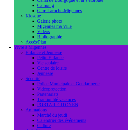
Canal de Bourgogne et la Véloroute
Camping
Gare Laroche-Migennes
Kiosque
Galerie photo
Migennes ma Ville
Vidéos
Bibliographie
Accés/Plan
Vivre à Migennes
Enfance et Jeunesse
Petite Enfance
Vie scolaire
Centre de loisirs
Jeunesse
Sécurité
Police Municipale et Gendarmerie
Vidéoprotection
Partenariats
Tranquillité vacances
PORTAIL CITOYEN
Animations
Marché du jeudi
Calendrier des événements
Culture