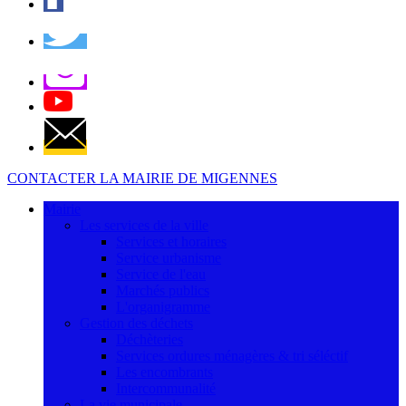
CONTACTER LA MAIRIE DE MIGENNES
Mairie
Les services de la ville
Services et horaires
Service urbanisme
Service de l'eau
Marchés publics
L'organigramme
Gestion des déchets
Déchèteries
Services ordures ménagères & tri séléctif
Les encombrants
Intercommunalité
La vie municipale