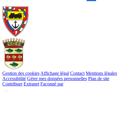
Gestion des cookies
Affichage légal
Contact
Mentions légales
Accessibilité
Gérer mes données personnelles
Plan de site
Contribuer
Extranet
Façonné par
Remonter
en
haut
du
site