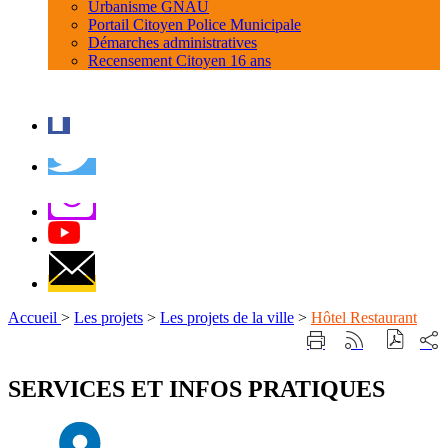
Urbanisme GNAU
Portail Citoyen Police Municipale
Démarches administratives
Recensement Citoyen 16 ans
Accueil
>
Les projets
>
Les projets de la ville
>
Hôtel Restaurant
Part
Imprimer
Générer
sur
cette
le
les
page
flux
SERVICES ET INFOS PRATIQUES
rése
RSS
soci