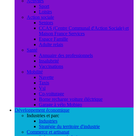
Activités
Sport
Loisirs
Action sociale
Seniors
CCAS (Centre Communal d'Action Sociale) et
Maison France Services
Espace Famille
Adulte relais
Santé
Annuaire des professionnels
Insalubrité
Vaccinations
Mobilité
Navette
Taxis
Vsl
Co-voiturage
Borne recharge voiture éléctrique
Garage à vélo Mobigo
Développement économique
Industries et parc
Industries
Stratégie du territoire d'industrie
Commerce et artisanat