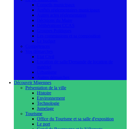
Conseils municipaux
Arrêtés réglementaires municipaux
Autres actes réglementaires
Décisions du Maire
Délibérations CCAS
Groupes Politiques
Les commissions et sa composition
Le budget
Compétences
Vos démarches
Etat Civil
Location de salle/Demande de location de
matériel
Urbanisme
Autres démarches
Découvrir Migennes
Présentation de la ville
Histoire
Environnement
Technologie
Jumelage
Tourisme
Office du Tourisme et sa salle d'exposition
Le port