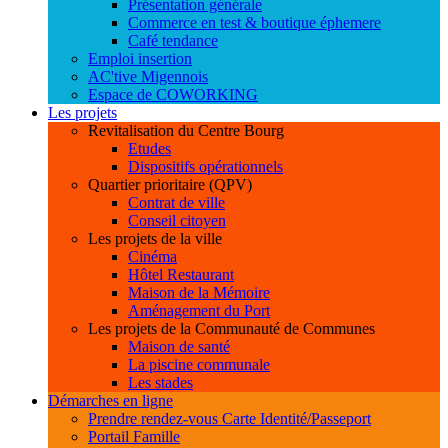
Présentation générale
Commerce en test & boutique éphemere
Café tendance
Emploi insertion
AC'tive Migennois
Espace de COWORKING
Les projets
Revitalisation du Centre Bourg
Etudes
Dispositifs opérationnels
Quartier prioritaire (QPV)
Contrat de ville
Conseil citoyen
Les projets de la ville
Cinéma
Hôtel Restaurant
Maison de la Mémoire
Aménagement du Port
Les projets de la Communauté de Communes
Maison de santé
La piscine communale
Les stades
Démarches en ligne
Prendre rendez-vous Carte Identité/Passeport
Portail Famille