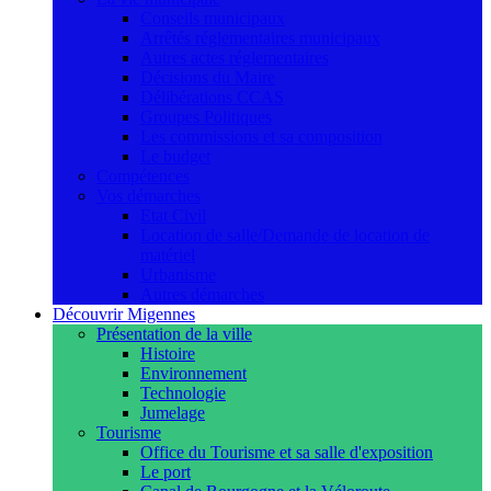
Conseils municipaux
Arrêtés réglementaires municipaux
Autres actes réglementaires
Décisions du Maire
Délibérations CCAS
Groupes Politiques
Les commissions et sa composition
Le budget
Compétences
Vos démarches
Etat Civil
Location de salle/Demande de location de
matériel
Urbanisme
Autres démarches
Découvrir Migennes
Présentation de la ville
Histoire
Environnement
Technologie
Jumelage
Tourisme
Office du Tourisme et sa salle d'exposition
Le port