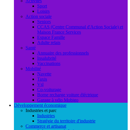
Activités
Sport
Loisirs
Action sociale
Seniors
CCAS (Centre Communal d'Action Sociale) et
Maison France Services
Espace Famille
Adulte relais
Santé
Annuaire des professionnels
Insalubrité
Vaccinations
Mobilité
Navette
Taxis
Vsl
Co-voiturage
Borne recharge voiture éléctrique
Garage à vélo Mobigo
Développement économique
Industries et parc
Industries
Stratégie du territoire d'industrie
Commerce et artisanat