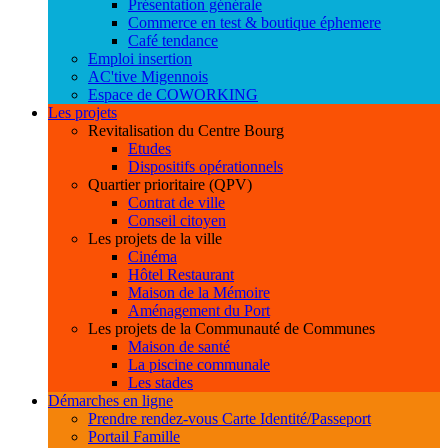
Présentation générale
Commerce en test & boutique éphemere
Café tendance
Emploi insertion
AC'tive Migennois
Espace de COWORKING
Les projets
Revitalisation du Centre Bourg
Etudes
Dispositifs opérationnels
Quartier prioritaire (QPV)
Contrat de ville
Conseil citoyen
Les projets de la ville
Cinéma
Hôtel Restaurant
Maison de la Mémoire
Aménagement du Port
Les projets de la Communauté de Communes
Maison de santé
La piscine communale
Les stades
Démarches en ligne
Prendre rendez-vous Carte Identité/Passeport
Portail Famille