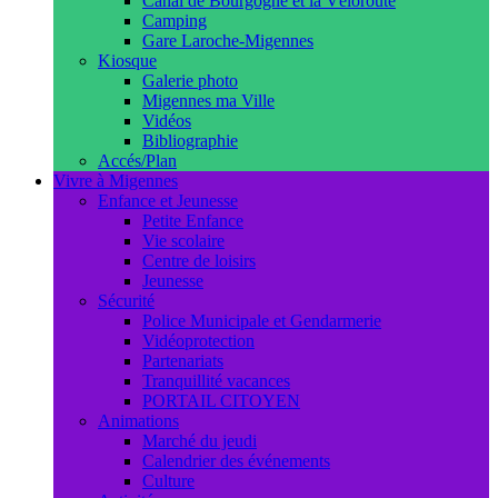
Canal de Bourgogne et la Véloroute
Camping
Gare Laroche-Migennes
Kiosque
Galerie photo
Migennes ma Ville
Vidéos
Bibliographie
Accés/Plan
Vivre à Migennes
Enfance et Jeunesse
Petite Enfance
Vie scolaire
Centre de loisirs
Jeunesse
Sécurité
Police Municipale et Gendarmerie
Vidéoprotection
Partenariats
Tranquillité vacances
PORTAIL CITOYEN
Animations
Marché du jeudi
Calendrier des événements
Culture