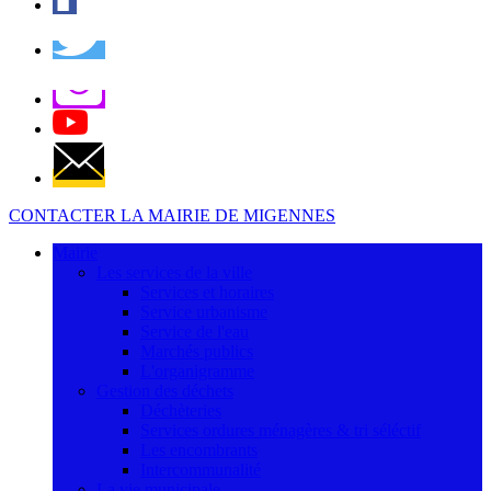
CONTACTER LA MAIRIE DE MIGENNES
Mairie
Les services de la ville
Services et horaires
Service urbanisme
Service de l'eau
Marchés publics
L'organigramme
Gestion des déchets
Déchèteries
Services ordures ménagères & tri séléctif
Les encombrants
Intercommunalité
La vie municipale