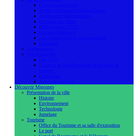
Conseils municipaux
Arrêtés réglementaires municipaux
Autres actes réglementaires
Décisions du Maire
Délibérations CCAS
Groupes Politiques
Les commissions et sa composition
Le budget
Compétences
Vos démarches
Etat Civil
Location de salle/Demande de location de
matériel
Urbanisme
Autres démarches
Découvrir Migennes
Présentation de la ville
Histoire
Environnement
Technologie
Jumelage
Tourisme
Office du Tourisme et sa salle d'exposition
Le port