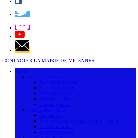
CONTACTER LA MAIRIE DE MIGENNES
Mairie
Les services de la ville
Services et horaires
Service urbanisme
Service de l'eau
Marchés publics
L'organigramme
Gestion des déchets
Déchèteries
Services ordures ménagères & tri séléctif
Les encombrants
Intercommunalité
La vie municipale