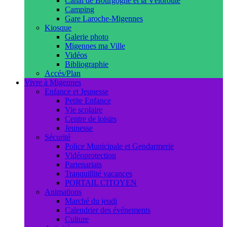
Canal de Bourgogne et la Véloroute
Camping
Gare Laroche-Migennes
Kiosque
Galerie photo
Migennes ma Ville
Vidéos
Bibliographie
Accés/Plan
Vivre à Migennes
Enfance et Jeunesse
Petite Enfance
Vie scolaire
Centre de loisirs
Jeunesse
Sécurité
Police Municipale et Gendarmerie
Vidéoprotection
Partenariats
Tranquillité vacances
PORTAIL CITOYEN
Animations
Marché du jeudi
Calendrier des événements
Culture