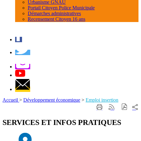
Urbanisme GNAU
Portail Citoyen Police Municipale
Démarches administratives
Recensement Citoyen 16 ans
Accueil
>
Développement économique
>
Emploi insertion
Part
Imprimer
Générer
sur
cette
le
les
page
flux
SERVICES ET INFOS PRATIQUES
rése
RSS
soci