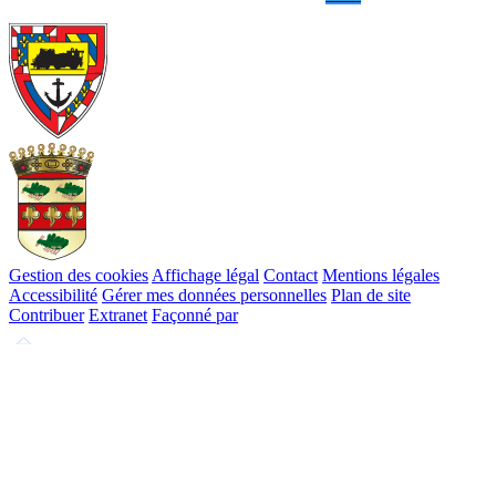
Gestion des cookies
Affichage légal
Contact
Mentions légales
Accessibilité
Gérer mes données personnelles
Plan de site
Contribuer
Extranet
Façonné par
Remonter
en
haut
du
site