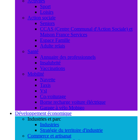
Activités
Sport
Loisirs
Action sociale
Seniors
CCAS (Centre Communal d'Action Sociale) et
Maison France Services
Espace Famille
Adulte relais
Santé
Annuaire des professionnels
Insalubrité
Vaccinations
Mobilité
Navette
Taxis
Vsl
Co-voiturage
Borne recharge voiture éléctrique
Garage à vélo Mobigo
Développement économique
Industries et parc
Industries
Stratégie du territoire d'industrie
Commerce et artisanat