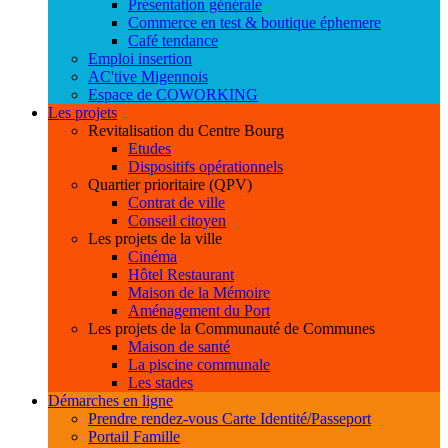
Présentation générale
Commerce en test & boutique éphemere
Café tendance
Emploi insertion
AC'tive Migennois
Espace de COWORKING
Les projets
Revitalisation du Centre Bourg
Etudes
Dispositifs opérationnels
Quartier prioritaire (QPV)
Contrat de ville
Conseil citoyen
Les projets de la ville
Cinéma
Hôtel Restaurant
Maison de la Mémoire
Aménagement du Port
Les projets de la Communauté de Communes
Maison de santé
La piscine communale
Les stades
Démarches en ligne
Prendre rendez-vous Carte Identité/Passeport
Portail Famille