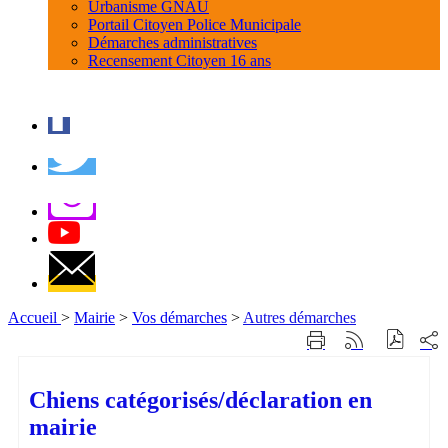
Urbanisme GNAU
Portail Citoyen Police Municipale
Démarches administratives
Recensement Citoyen 16 ans
Accueil
>
Mairie
>
Vos démarches
>
Autres démarches
Part
Imprimer
Générer
sur
cette
le
les
page
flux
rése
RSS
Chiens catégorisés/déclaration en
soci
mairie