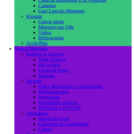
Canal de Bourgogne et la Véloroute
Camping
Gare Laroche-Migennes
Kiosque
Galerie photo
Migennes ma Ville
Vidéos
Bibliographie
Accés/Plan
Vivre à Migennes
Enfance et Jeunesse
Petite Enfance
Vie scolaire
Centre de loisirs
Jeunesse
Sécurité
Police Municipale et Gendarmerie
Vidéoprotection
Partenariats
Tranquillité vacances
PORTAIL CITOYEN
Animations
Marché du jeudi
Calendrier des événements
Culture