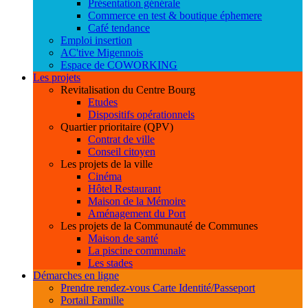
Présentation générale
Commerce en test & boutique éphemere
Café tendance
Emploi insertion
AC'tive Migennois
Espace de COWORKING
Les projets
Revitalisation du Centre Bourg
Etudes
Dispositifs opérationnels
Quartier prioritaire (QPV)
Contrat de ville
Conseil citoyen
Les projets de la ville
Cinéma
Hôtel Restaurant
Maison de la Mémoire
Aménagement du Port
Les projets de la Communauté de Communes
Maison de santé
La piscine communale
Les stades
Démarches en ligne
Prendre rendez-vous Carte Identité/Passeport
Portail Famille