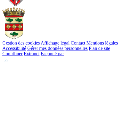
Gestion des cookies
Affichage légal
Contact
Mentions légales
Accessibilité
Gérer mes données personnelles
Plan de site
Contribuer
Extranet
Façonné par
Remonter
en
haut
du
site