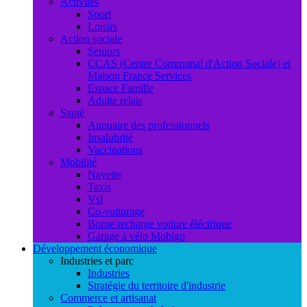
Activités
Sport
Loisirs
Action sociale
Seniors
CCAS (Centre Communal d'Action Sociale) et
Maison France Services
Espace Famille
Adulte relais
Santé
Annuaire des professionnels
Insalubrité
Vaccinations
Mobilité
Navette
Taxis
Vsl
Co-voiturage
Borne recharge voiture éléctrique
Garage à vélo Mobigo
Développement économique
Industries et parc
Industries
Stratégie du territoire d'industrie
Commerce et artisanat