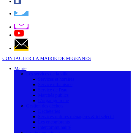
CONTACTER LA MAIRIE DE MIGENNES
Mairie
Les services de la ville
Services et horaires
Service urbanisme
Service de l'eau
Marchés publics
L'organigramme
Gestion des déchets
Déchèteries
Services ordures ménagères & tri séléctif
Les encombrants
Intercommunalité
La vie municipale