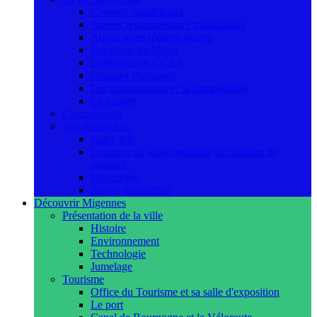
Conseils municipaux
Arrêtés réglementaires municipaux
Autres actes réglementaires
Décisions du Maire
Délibérations CCAS
Groupes Politiques
Les commissions et sa composition
Le budget
Compétences
Vos démarches
Etat Civil
Location de salle/Demande de location de
matériel
Urbanisme
Autres démarches
Découvrir Migennes
Présentation de la ville
Histoire
Environnement
Technologie
Jumelage
Tourisme
Office du Tourisme et sa salle d'exposition
Le port