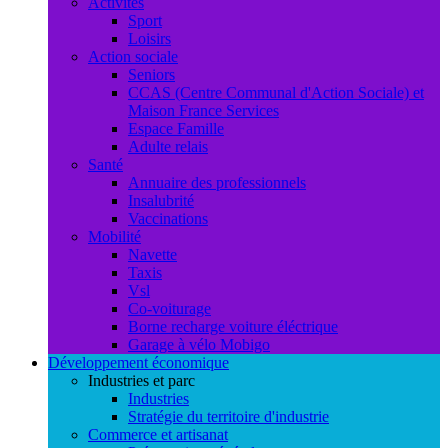
Activités
Sport
Loisirs
Action sociale
Seniors
CCAS (Centre Communal d'Action Sociale) et
Maison France Services
Espace Famille
Adulte relais
Santé
Annuaire des professionnels
Insalubrité
Vaccinations
Mobilité
Navette
Taxis
Vsl
Co-voiturage
Borne recharge voiture éléctrique
Garage à vélo Mobigo
Développement économique
Industries et parc
Industries
Stratégie du territoire d'industrie
Commerce et artisanat