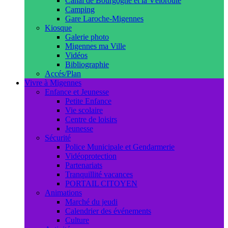
Canal de Bourgogne et la Véloroute
Camping
Gare Laroche-Migennes
Kiosque
Galerie photo
Migennes ma Ville
Vidéos
Bibliographie
Accés/Plan
Vivre à Migennes
Enfance et Jeunesse
Petite Enfance
Vie scolaire
Centre de loisirs
Jeunesse
Sécurité
Police Municipale et Gendarmerie
Vidéoprotection
Partenariats
Tranquillité vacances
PORTAIL CITOYEN
Animations
Marché du jeudi
Calendrier des événements
Culture