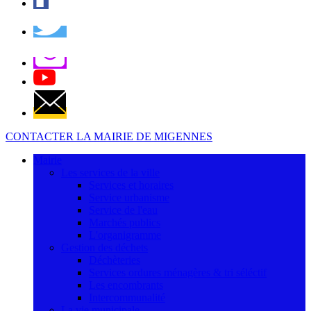
CONTACTER LA MAIRIE DE MIGENNES
Mairie
Les services de la ville
Services et horaires
Service urbanisme
Service de l'eau
Marchés publics
L'organigramme
Gestion des déchets
Déchèteries
Services ordures ménagères & tri séléctif
Les encombrants
Intercommunalité
La vie municipale