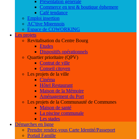
Présentation générale
Commerce en test & boutique éphemere
Café tendance
Emploi insertion
AC'tive Migennois
Espace de COWORKING
Les projets
Revitalisation du Centre Bourg
Etudes
Dispositifs opérationnels
Quartier prioritaire (QPV)
Contrat de ville
Conseil citoyen
Les projets de la ville
Cinéma
Hôtel Restaurant
Maison de la Mémoire
Aménagement du Port
Les projets de la Communauté de Communes
Maison de santé
La piscine communale
Les stades
Démarches en ligne
Prendre rendez-vous Carte Identité/Passeport
Portail Famille