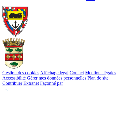
Gestion des cookies
Affichage légal
Contact
Mentions légales
Accessibilité
Gérer mes données personnelles
Plan de site
Contribuer
Extranet
Façonné par
Remonter
en
haut
du
site