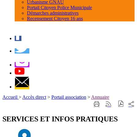
Urbanisme GNAU
Portail Citoyen Police Municipale
Démarches administratives
Recensement Citoyen 16 ans
Accueil
>
Accès direct
>
Portail association
>
Annuaire
Part
Imprimer
Générer
sur
cette
le
les
page
flux
SERVICES ET INFOS PRATIQUES
rése
RSS
soci