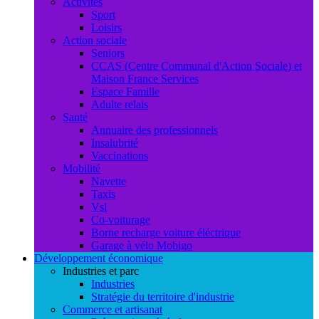
Activités
Sport
Loisirs
Action sociale
Seniors
CCAS (Centre Communal d'Action Sociale) et
Maison France Services
Espace Famille
Adulte relais
Santé
Annuaire des professionnels
Insalubrité
Vaccinations
Mobilité
Navette
Taxis
Vsl
Co-voiturage
Borne recharge voiture éléctrique
Garage à vélo Mobigo
Développement économique
Industries et parc
Industries
Stratégie du territoire d'industrie
Commerce et artisanat