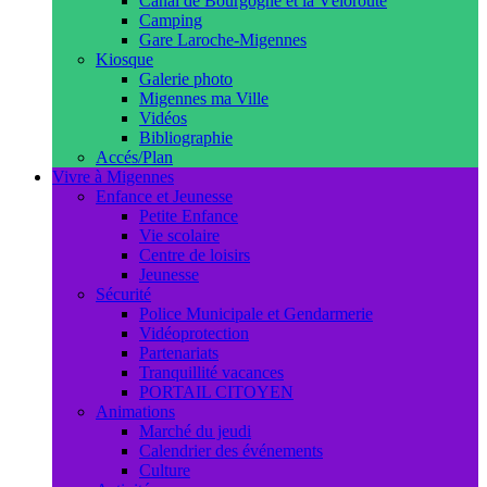
Canal de Bourgogne et la Véloroute
Camping
Gare Laroche-Migennes
Kiosque
Galerie photo
Migennes ma Ville
Vidéos
Bibliographie
Accés/Plan
Vivre à Migennes
Enfance et Jeunesse
Petite Enfance
Vie scolaire
Centre de loisirs
Jeunesse
Sécurité
Police Municipale et Gendarmerie
Vidéoprotection
Partenariats
Tranquillité vacances
PORTAIL CITOYEN
Animations
Marché du jeudi
Calendrier des événements
Culture