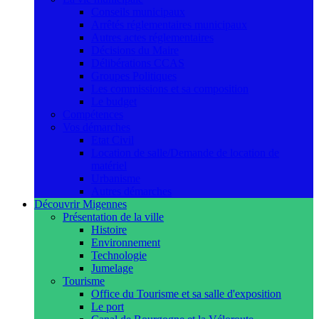
Conseils municipaux
Arrêtés réglementaires municipaux
Autres actes réglementaires
Décisions du Maire
Délibérations CCAS
Groupes Politiques
Les commissions et sa composition
Le budget
Compétences
Vos démarches
Etat Civil
Location de salle/Demande de location de
matériel
Urbanisme
Autres démarches
Découvrir Migennes
Présentation de la ville
Histoire
Environnement
Technologie
Jumelage
Tourisme
Office du Tourisme et sa salle d'exposition
Le port