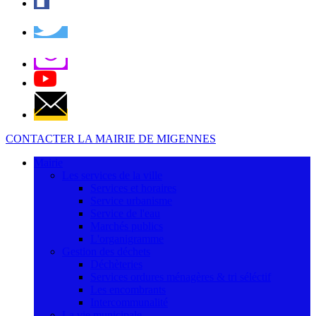
CONTACTER LA MAIRIE DE MIGENNES
Mairie
Les services de la ville
Services et horaires
Service urbanisme
Service de l'eau
Marchés publics
L'organigramme
Gestion des déchets
Déchèteries
Services ordures ménagères & tri séléctif
Les encombrants
Intercommunalité
La vie municipale