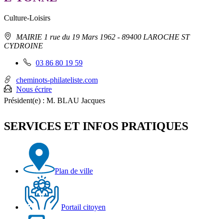
Culture-Loisirs
Adresse
MAIRIE 1 rue du 19 Mars 1962
- 89400 LAROCHE ST
:
CYDROINE
Téléphone
03 86 80 19 59
fixe
:
cheminots-philateliste.com
Nous écrire
Président(e) :
M. BLAU Jacques
SERVICES ET INFOS PRATIQUES
Plan de ville
Portail citoyen