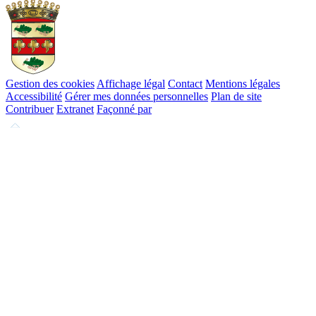
Gestion des cookies
Affichage légal
Contact
Mentions légales
Accessibilité
Gérer mes données personnelles
Plan de site
Contribuer
Extranet
Façonné par
Remonter
en
haut
du
site