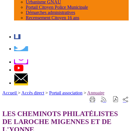
Urbanisme GNAU
Portail Citoyen Police Municipale
Démarches administratives
Recensement Citoyen 16 ans
Accueil
>
Accès direct
>
Portail association
>
Annuaire
Part
Imprimer
Générer
sur
cette
le
les
page
flux
LES CHEMINOTS PHILATÉLISTES
rése
RSS
soci
DE LAROCHE MIGENNES ET DE
L'YONNE