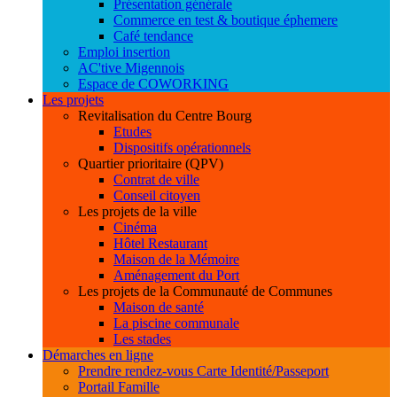
Présentation générale
Commerce en test & boutique éphemere
Café tendance
Emploi insertion
AC'tive Migennois
Espace de COWORKING
Les projets
Revitalisation du Centre Bourg
Etudes
Dispositifs opérationnels
Quartier prioritaire (QPV)
Contrat de ville
Conseil citoyen
Les projets de la ville
Cinéma
Hôtel Restaurant
Maison de la Mémoire
Aménagement du Port
Les projets de la Communauté de Communes
Maison de santé
La piscine communale
Les stades
Démarches en ligne
Prendre rendez-vous Carte Identité/Passeport
Portail Famille