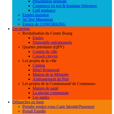
Présentation générale
Commerce en test & boutique éphemere
Café tendance
Emploi insertion
AC'tive Migennois
Espace de COWORKING
Les projets
Revitalisation du Centre Bourg
Etudes
Dispositifs opérationnels
Quartier prioritaire (QPV)
Contrat de ville
Conseil citoyen
Les projets de la ville
Cinéma
Hôtel Restaurant
Maison de la Mémoire
Aménagement du Port
Les projets de la Communauté de Communes
Maison de santé
La piscine communale
Les stades
Démarches en ligne
Prendre rendez-vous Carte Identité/Passeport
Portail Famille