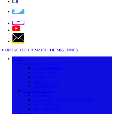
CONTACTER LA MAIRIE DE MIGENNES
Mairie
Les services de la ville
Services et horaires
Service urbanisme
Service de l'eau
Marchés publics
L'organigramme
Gestion des déchets
Déchèteries
Services ordures ménagères & tri séléctif
Les encombrants
Intercommunalité
La vie municipale