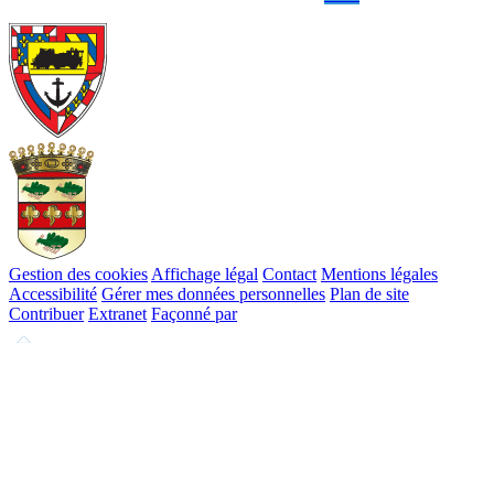
Gestion des cookies
Affichage légal
Contact
Mentions légales
Accessibilité
Gérer mes données personnelles
Plan de site
Contribuer
Extranet
Façonné par
Remonter
en
haut
du
site