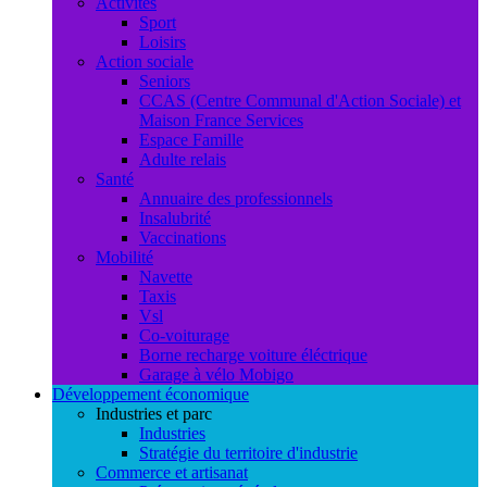
Activités
Sport
Loisirs
Action sociale
Seniors
CCAS (Centre Communal d'Action Sociale) et
Maison France Services
Espace Famille
Adulte relais
Santé
Annuaire des professionnels
Insalubrité
Vaccinations
Mobilité
Navette
Taxis
Vsl
Co-voiturage
Borne recharge voiture éléctrique
Garage à vélo Mobigo
Développement économique
Industries et parc
Industries
Stratégie du territoire d'industrie
Commerce et artisanat