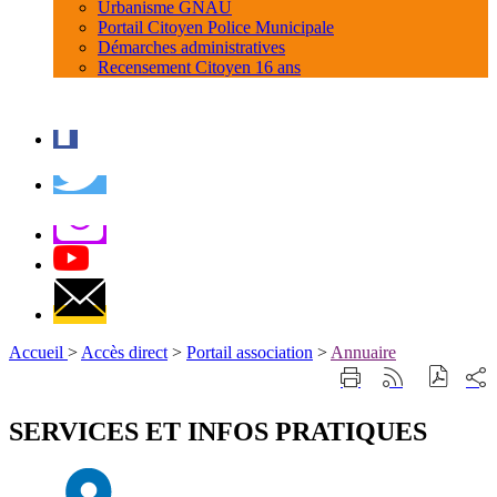
Urbanisme GNAU
Portail Citoyen Police Municipale
Démarches administratives
Recensement Citoyen 16 ans
Accueil
>
Accès direct
>
Portail association
>
Annuaire
Part
Imprimer
Générer
sur
cette
le
les
page
flux
SERVICES ET INFOS PRATIQUES
rése
RSS
soci