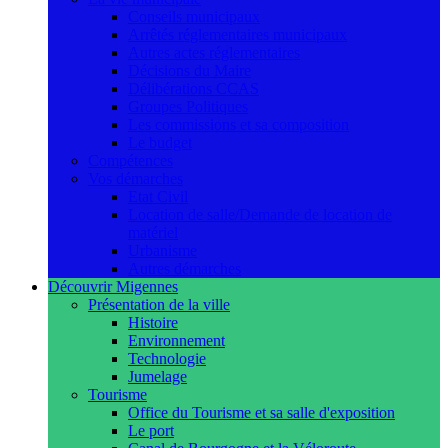
Conseils municipaux
Arrêtés réglementaires municipaux
Autres actes réglementaires
Décisions du Maire
Délibérations CCAS
Groupes Politiques
Les commissions et sa composition
Le budget
Compétences
Vos démarches
Etat Civil
Location de salle/Demande de location de
matériel
Urbanisme
Autres démarches
Découvrir Migennes
Présentation de la ville
Histoire
Environnement
Technologie
Jumelage
Tourisme
Office du Tourisme et sa salle d'exposition
Le port