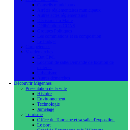
Conseils municipaux
Arrêtés réglementaires municipaux
Autres actes réglementaires
Décisions du Maire
Délibérations CCAS
Groupes Politiques
Les commissions et sa composition
Le budget
Compétences
Vos démarches
Etat Civil
Location de salle/Demande de location de
matériel
Urbanisme
Autres démarches
Découvrir Migennes
Présentation de la ville
Histoire
Environnement
Technologie
Jumelage
Tourisme
Office du Tourisme et sa salle d'exposition
Le port