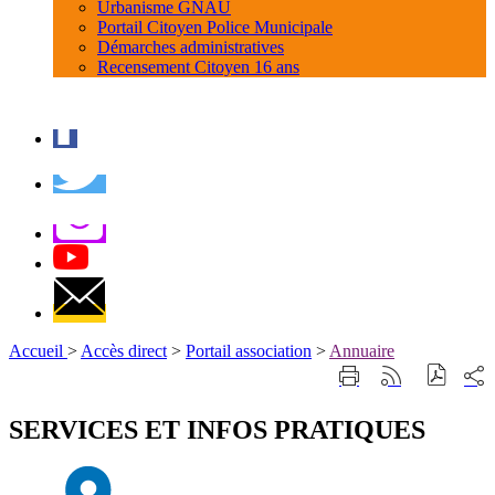
Urbanisme GNAU
Portail Citoyen Police Municipale
Démarches administratives
Recensement Citoyen 16 ans
Accueil
>
Accès direct
>
Portail association
>
Annuaire
Part
Imprimer
Générer
sur
cette
le
les
page
flux
SERVICES ET INFOS PRATIQUES
rése
RSS
soci