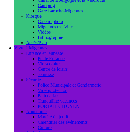
Canal de Bourgogne et la Véloroute
Camping
Gare Laroche-Migennes
Kiosque
Galerie photo
Migennes ma Ville
Vidéos
Bibliographie
Accés/Plan
Vivre à Migennes
Enfance et Jeunesse
Petite Enfance
Vie scolaire
Centre de loisirs
Jeunesse
Sécurité
Police Municipale et Gendarmerie
Vidéoprotection
Partenariats
Tranquillité vacances
PORTAIL CITOYEN
Animations
Marché du jeudi
Calendrier des événements
Culture