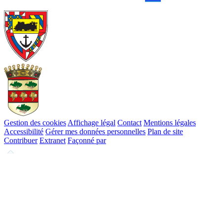
Gestion des cookies
Affichage légal
Contact
Mentions légales
Accessibilité
Gérer mes données personnelles
Plan de site
Contribuer
Extranet
Façonné par
Remonter
en
haut
du
site