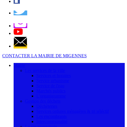
CONTACTER LA MAIRIE DE MIGENNES
Mairie
Les services de la ville
Services et horaires
Service urbanisme
Service de l'eau
Marchés publics
L'organigramme
Gestion des déchets
Déchèteries
Services ordures ménagères & tri séléctif
Les encombrants
Intercommunalité
La vie municipale