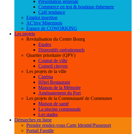
Présentation générale
Commerce en test & boutique éphemere
Café tendance
Emploi insertion
AC'tive Migennois
Espace de COWORKING
Les projets
Revitalisation du Centre Bourg
Etudes
Dispositifs opérationnels
Quartier prioritaire (QPV)
Contrat de ville
Conseil citoyen
Les projets de la ville
Cinéma
Hôtel Restaurant
Maison de la Mémoire
Aménagement du Port
Les projets de la Communauté de Communes
Maison de santé
La piscine communale
Les stades
Démarches en ligne
Prendre rendez-vous Carte Identité/Passeport
Portail Famille