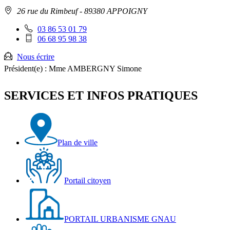
Adresse
26 rue du Rimbeuf
- 89380 APPOIGNY
:
Téléphone
03 86 53 01 79
fixe
Téléphone
06 68 95 98 38
:
mobile
:
Nous écrire
Président(e) :
Mme AMBERGNY Simone
SERVICES ET INFOS PRATIQUES
Plan de ville
Portail citoyen
PORTAIL URBANISME GNAU