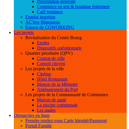
Présentation générale
Commerce en test & boutique éphemere
Café tendance
Emploi insertion
AC'tive Migennois
Espace de COWORKING
Les projets
Revitalisation du Centre Bourg
Etudes
Dispositifs opérationnels
Quartier prioritaire (QPV)
Contrat de ville
Conseil citoyen
Les projets de la ville
Cinéma
Hôtel Restaurant
Maison de la Mémoire
Aménagement du Port
Les projets de la Communauté de Communes
Maison de santé
La piscine communale
Les stades
Démarches en ligne
Prendre rendez-vous Carte Identité/Passeport
Portail Famille