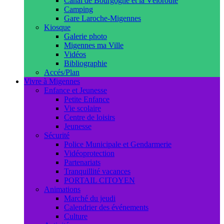
Canal de Bourgogne et la Véloroute
Camping
Gare Laroche-Migennes
Kiosque
Galerie photo
Migennes ma Ville
Vidéos
Bibliographie
Accés/Plan
Vivre à Migennes
Enfance et Jeunesse
Petite Enfance
Vie scolaire
Centre de loisirs
Jeunesse
Sécurité
Police Municipale et Gendarmerie
Vidéoprotection
Partenariats
Tranquillité vacances
PORTAIL CITOYEN
Animations
Marché du jeudi
Calendrier des événements
Culture