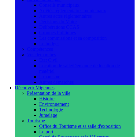
Conseils municipaux
Arrêtés réglementaires municipaux
Autres actes réglementaires
Décisions du Maire
Délibérations CCAS
Groupes Politiques
Les commissions et sa composition
Le budget
Compétences
Vos démarches
Etat Civil
Location de salle/Demande de location de
matériel
Urbanisme
Autres démarches
Découvrir Migennes
Présentation de la ville
Histoire
Environnement
Technologie
Jumelage
Tourisme
Office du Tourisme et sa salle d'exposition
Le port