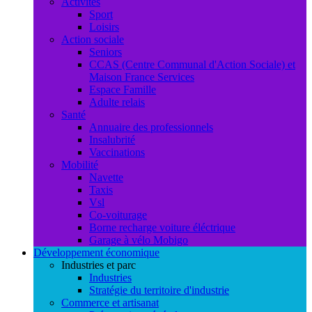
Activités
Sport
Loisirs
Action sociale
Seniors
CCAS (Centre Communal d'Action Sociale) et
Maison France Services
Espace Famille
Adulte relais
Santé
Annuaire des professionnels
Insalubrité
Vaccinations
Mobilité
Navette
Taxis
Vsl
Co-voiturage
Borne recharge voiture éléctrique
Garage à vélo Mobigo
Développement économique
Industries et parc
Industries
Stratégie du territoire d'industrie
Commerce et artisanat