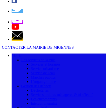
CONTACTER LA MAIRIE DE MIGENNES
Mairie
Les services de la ville
Services et horaires
Service urbanisme
Service de l'eau
Marchés publics
L'organigramme
Gestion des déchets
Déchèteries
Services ordures ménagères & tri séléctif
Les encombrants
Intercommunalité
La vie municipale