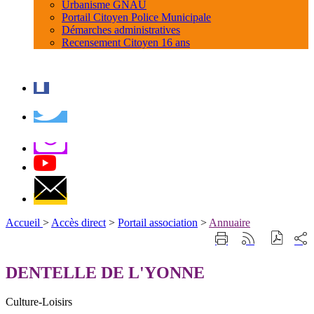
Urbanisme GNAU
Portail Citoyen Police Municipale
Démarches administratives
Recensement Citoyen 16 ans
Accueil
>
Accès direct
>
Portail association
>
Annuaire
Part
Imprimer
Générer
sur
cette
le
les
page
flux
DENTELLE DE L'YONNE
rése
RSS
soci
Culture-Loisirs