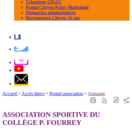
Urbanisme GNAU
Portail Citoyen Police Municipale
Démarches administratives
Recensement Citoyen 16 ans
Accueil
>
Accès direct
>
Portail association
>
Annuaire
Part
Imprimer
Générer
sur
cette
le
les
page
flux
ASSOCIATION SPORTIVE DU
rése
RSS
soci
COLLÈGE P. FOURREY