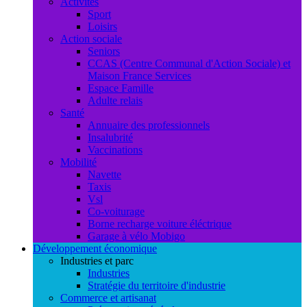
Activités
Sport
Loisirs
Action sociale
Seniors
CCAS (Centre Communal d'Action Sociale) et
Maison France Services
Espace Famille
Adulte relais
Santé
Annuaire des professionnels
Insalubrité
Vaccinations
Mobilité
Navette
Taxis
Vsl
Co-voiturage
Borne recharge voiture éléctrique
Garage à vélo Mobigo
Développement économique
Industries et parc
Industries
Stratégie du territoire d'industrie
Commerce et artisanat