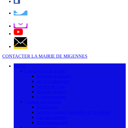
CONTACTER LA MAIRIE DE MIGENNES
Mairie
Les services de la ville
Services et horaires
Service urbanisme
Service de l'eau
Marchés publics
L'organigramme
Gestion des déchets
Déchèteries
Services ordures ménagères & tri séléctif
Les encombrants
Intercommunalité
La vie municipale