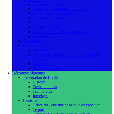
Conseils municipaux
Arrêtés réglementaires municipaux
Autres actes réglementaires
Décisions du Maire
Délibérations CCAS
Groupes Politiques
Les commissions et sa composition
Le budget
Compétences
Vos démarches
Etat Civil
Location de salle/Demande de location de
matériel
Urbanisme
Autres démarches
Découvrir Migennes
Présentation de la ville
Histoire
Environnement
Technologie
Jumelage
Tourisme
Office du Tourisme et sa salle d'exposition
Le port