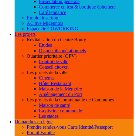
Présentation générale
Commerce en test & boutique éphemere
Café tendance
Emploi insertion
AC'tive Migennois
Espace de COWORKING
Les projets
Revitalisation du Centre Bourg
Etudes
Dispositifs opérationnels
Quartier prioritaire (QPV)
Contrat de ville
Conseil citoyen
Les projets de la ville
Cinéma
Hôtel Restaurant
Maison de la Mémoire
Aménagement du Port
Les projets de la Communauté de Communes
Maison de santé
La piscine communale
Les stades
Démarches en ligne
Prendre rendez-vous Carte Identité/Passeport
Portail Famille