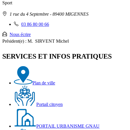
Sport
Adresse
1 rue du 4 Septembre
- 89400 MIGENNES
:
Téléphone
03 86 80 00 66
fixe
:
Nous écrire
Président(e) :
M. SIRVENT Michel
SERVICES ET INFOS PRATIQUES
Plan de ville
Portail citoyen
PORTAIL URBANISME GNAU