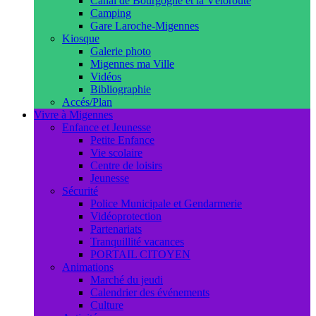
Canal de Bourgogne et la Véloroute
Camping
Gare Laroche-Migennes
Kiosque
Galerie photo
Migennes ma Ville
Vidéos
Bibliographie
Accés/Plan
Vivre à Migennes
Enfance et Jeunesse
Petite Enfance
Vie scolaire
Centre de loisirs
Jeunesse
Sécurité
Police Municipale et Gendarmerie
Vidéoprotection
Partenariats
Tranquillité vacances
PORTAIL CITOYEN
Animations
Marché du jeudi
Calendrier des événements
Culture