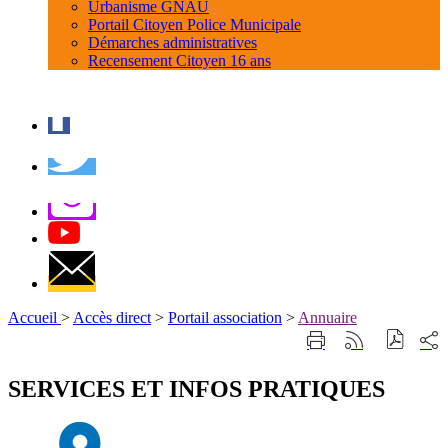
Urbanisme GNAU
Portail Citoyen Police Municipale
Démarches administratives
Recensement Citoyen 16 ans
Accueil
>
Accès direct
>
Portail association
>
Annuaire
Part
Imprimer
Générer
sur
cette
le
les
page
flux
SERVICES ET INFOS PRATIQUES
rése
RSS
soci