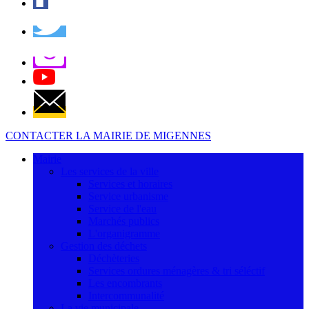
CONTACTER LA MAIRIE DE MIGENNES
Mairie
Les services de la ville
Services et horaires
Service urbanisme
Service de l'eau
Marchés publics
L'organigramme
Gestion des déchets
Déchèteries
Services ordures ménagères & tri séléctif
Les encombrants
Intercommunalité
La vie municipale