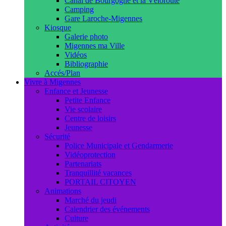
Canal de Bourgogne et la Véloroute
Camping
Gare Laroche-Migennes
Kiosque
Galerie photo
Migennes ma Ville
Vidéos
Bibliographie
Accés/Plan
Vivre à Migennes
Enfance et Jeunesse
Petite Enfance
Vie scolaire
Centre de loisirs
Jeunesse
Sécurité
Police Municipale et Gendarmerie
Vidéoprotection
Partenariats
Tranquillité vacances
PORTAIL CITOYEN
Animations
Marché du jeudi
Calendrier des événements
Culture