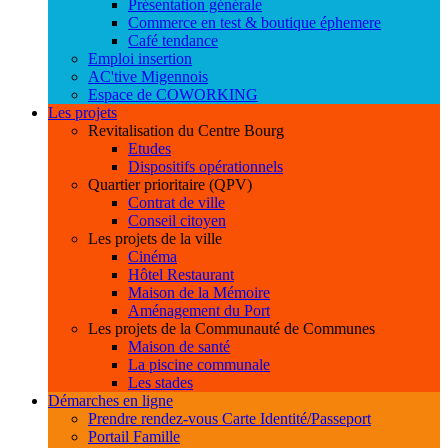
Présentation générale
Commerce en test & boutique éphemere
Café tendance
Emploi insertion
AC'tive Migennois
Espace de COWORKING
Les projets
Revitalisation du Centre Bourg
Etudes
Dispositifs opérationnels
Quartier prioritaire (QPV)
Contrat de ville
Conseil citoyen
Les projets de la ville
Cinéma
Hôtel Restaurant
Maison de la Mémoire
Aménagement du Port
Les projets de la Communauté de Communes
Maison de santé
La piscine communale
Les stades
Démarches en ligne
Prendre rendez-vous Carte Identité/Passeport
Portail Famille