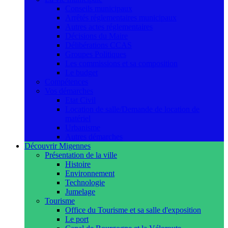
Conseils municipaux
Arrêtés réglementaires municipaux
Autres actes réglementaires
Décisions du Maire
Délibérations CCAS
Groupes Politiques
Les commissions et sa composition
Le budget
Compétences
Vos démarches
Etat Civil
Location de salle/Demande de location de
matériel
Urbanisme
Autres démarches
Découvrir Migennes
Présentation de la ville
Histoire
Environnement
Technologie
Jumelage
Tourisme
Office du Tourisme et sa salle d'exposition
Le port