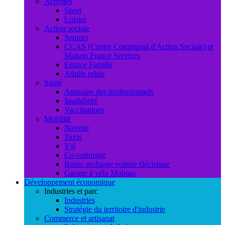
Activités
Sport
Loisirs
Action sociale
Seniors
CCAS (Centre Communal d'Action Sociale) et
Maison France Services
Espace Famille
Adulte relais
Santé
Annuaire des professionnels
Insalubrité
Vaccinations
Mobilité
Navette
Taxis
Vsl
Co-voiturage
Borne recharge voiture éléctrique
Garage à vélo Mobigo
Développement économique
Industries et parc
Industries
Stratégie du territoire d'industrie
Commerce et artisanat