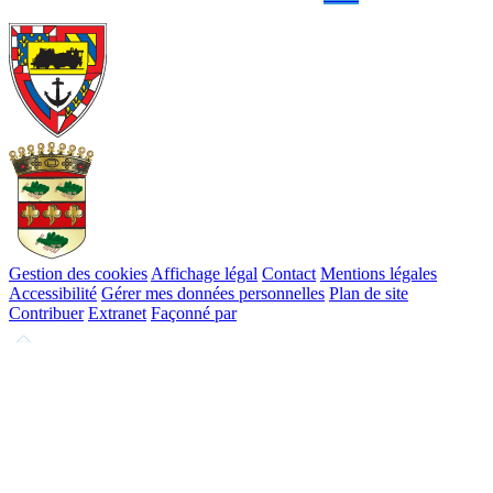
Gestion des cookies
Affichage légal
Contact
Mentions légales
Accessibilité
Gérer mes données personnelles
Plan de site
Contribuer
Extranet
Façonné par
Remonter
en
haut
du
site