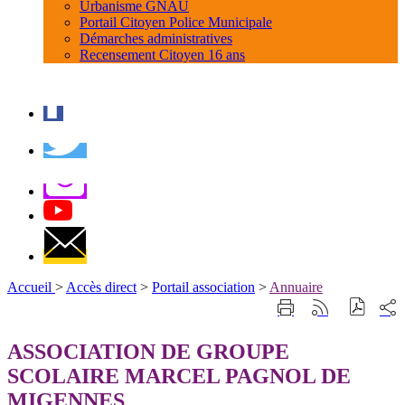
Urbanisme GNAU
Portail Citoyen Police Municipale
Démarches administratives
Recensement Citoyen 16 ans
Accueil
>
Accès direct
>
Portail association
>
Annuaire
Part
Imprimer
Générer
sur
cette
le
les
page
flux
ASSOCIATION DE GROUPE
rése
RSS
soci
SCOLAIRE MARCEL PAGNOL DE
MIGENNES