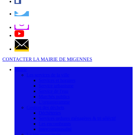
CONTACTER LA MAIRIE DE MIGENNES
Mairie
Les services de la ville
Services et horaires
Service urbanisme
Service de l'eau
Marchés publics
L'organigramme
Gestion des déchets
Déchèteries
Services ordures ménagères & tri séléctif
Les encombrants
Intercommunalité
La vie municipale