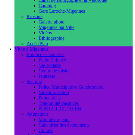
Canal de Bourgogne et la Véloroute
Camping
Gare Laroche-Migennes
Kiosque
Galerie photo
Migennes ma Ville
Vidéos
Bibliographie
Accés/Plan
Vivre à Migennes
Enfance et Jeunesse
Petite Enfance
Vie scolaire
Centre de loisirs
Jeunesse
Sécurité
Police Municipale et Gendarmerie
Vidéoprotection
Partenariats
Tranquillité vacances
PORTAIL CITOYEN
Animations
Marché du jeudi
Calendrier des événements
Culture