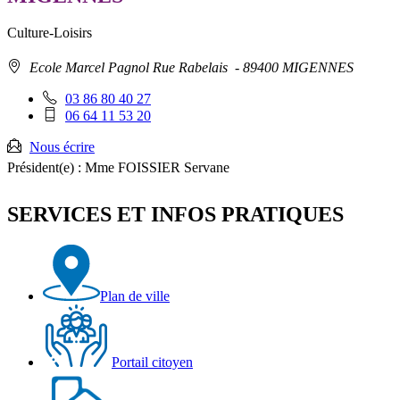
Culture-Loisirs
Adresse
Ecole Marcel Pagnol Rue Rabelais
- 89400 MIGENNES
:
Téléphone
03 86 80 40 27
fixe
Téléphone
06 64 11 53 20
:
mobile
:
Nous écrire
Président(e) :
Mme FOISSIER Servane
SERVICES ET INFOS PRATIQUES
Plan de ville
Portail citoyen