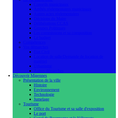
Conseils municipaux
Arrêtés réglementaires municipaux
Autres actes réglementaires
Décisions du Maire
Délibérations CCAS
Groupes Politiques
Les commissions et sa composition
Le budget
Compétences
Vos démarches
Etat Civil
Location de salle/Demande de location de
matériel
Urbanisme
Autres démarches
Découvrir Migennes
Présentation de la ville
Histoire
Environnement
Technologie
Jumelage
Tourisme
Office du Tourisme et sa salle d'exposition
Le port