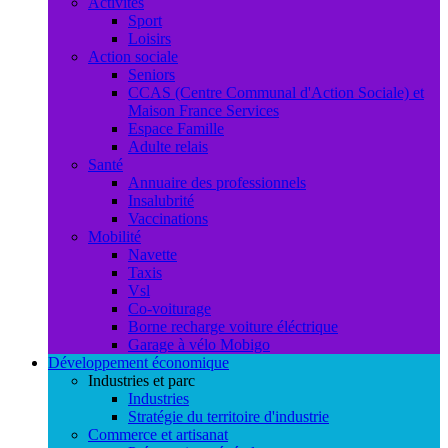
Activités
Sport
Loisirs
Action sociale
Seniors
CCAS (Centre Communal d'Action Sociale) et
Maison France Services
Espace Famille
Adulte relais
Santé
Annuaire des professionnels
Insalubrité
Vaccinations
Mobilité
Navette
Taxis
Vsl
Co-voiturage
Borne recharge voiture éléctrique
Garage à vélo Mobigo
Développement économique
Industries et parc
Industries
Stratégie du territoire d'industrie
Commerce et artisanat