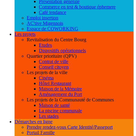
Présentation générale
Commerce en test & boutique éphemere
Café tendance
Emploi insertion
AC'tive Migennois
Espace de COWORKING
Les projets
Revitalisation du Centre Bourg
Etudes
Dispositifs opérationnels
Quartier prioritaire (QPV)
Contrat de ville
Conseil citoyen
Les projets de la ville
Cinéma
Hôtel Restaurant
Maison de la Mémoire
Aménagement du Port
Les projets de la Communauté de Communes
Maison de santé
La piscine communale
Les stades
Démarches en ligne
Prendre rendez-vous Carte Identité/Passeport
Portail Famille