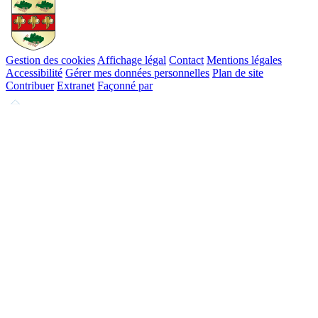
Gestion des cookies
Affichage légal
Contact
Mentions légales
Accessibilité
Gérer mes données personnelles
Plan de site
Contribuer
Extranet
Façonné par
Remonter
en
haut
du
site