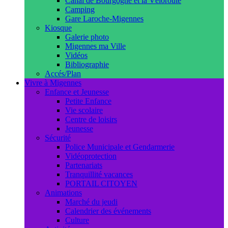
Canal de Bourgogne et la Véloroute
Camping
Gare Laroche-Migennes
Kiosque
Galerie photo
Migennes ma Ville
Vidéos
Bibliographie
Accés/Plan
Vivre à Migennes
Enfance et Jeunesse
Petite Enfance
Vie scolaire
Centre de loisirs
Jeunesse
Sécurité
Police Municipale et Gendarmerie
Vidéoprotection
Partenariats
Tranquillité vacances
PORTAIL CITOYEN
Animations
Marché du jeudi
Calendrier des événements
Culture