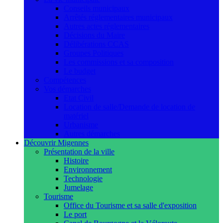
Conseils municipaux
Arrêtés réglementaires municipaux
Autres actes réglementaires
Décisions du Maire
Délibérations CCAS
Groupes Politiques
Les commissions et sa composition
Le budget
Compétences
Vos démarches
Etat Civil
Location de salle/Demande de location de
matériel
Urbanisme
Autres démarches
Découvrir Migennes
Présentation de la ville
Histoire
Environnement
Technologie
Jumelage
Tourisme
Office du Tourisme et sa salle d'exposition
Le port