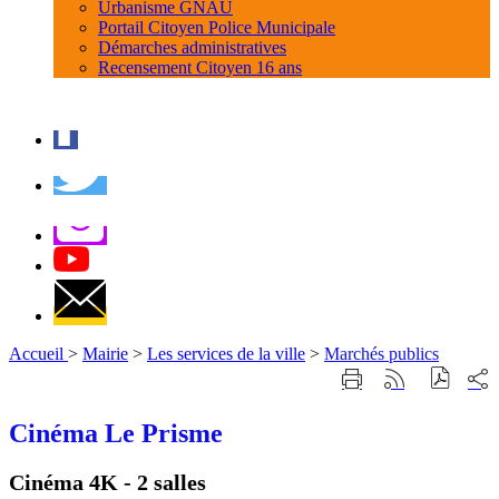
Urbanisme GNAU
Portail Citoyen Police Municipale
Démarches administratives
Recensement Citoyen 16 ans
Accueil
>
Mairie
>
Les services de la ville
>
Marchés publics
Part
Imprimer
Générer
sur
cette
le
les
page
flux
Cinéma Le Prisme
rése
RSS
soci
Cinéma 4K - 2 salles