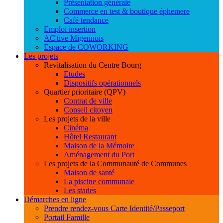
Présentation générale
Commerce en test & boutique éphemere
Café tendance
Emploi insertion
AC'tive Migennois
Espace de COWORKING
Les projets
Revitalisation du Centre Bourg
Etudes
Dispositifs opérationnels
Quartier prioritaire (QPV)
Contrat de ville
Conseil citoyen
Les projets de la ville
Cinéma
Hôtel Restaurant
Maison de la Mémoire
Aménagement du Port
Les projets de la Communauté de Communes
Maison de santé
La piscine communale
Les stades
Démarches en ligne
Prendre rendez-vous Carte Identité/Passeport
Portail Famille