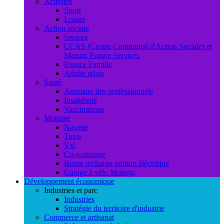
Activités
Sport
Loisirs
Action sociale
Seniors
CCAS (Centre Communal d'Action Sociale) et
Maison France Services
Espace Famille
Adulte relais
Santé
Annuaire des professionnels
Insalubrité
Vaccinations
Mobilité
Navette
Taxis
Vsl
Co-voiturage
Borne recharge voiture éléctrique
Garage à vélo Mobigo
Développement économique
Industries et parc
Industries
Stratégie du territoire d'industrie
Commerce et artisanat