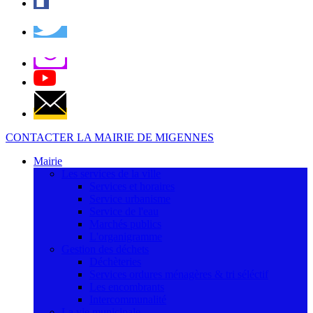
CONTACTER LA MAIRIE DE MIGENNES
Mairie
Les services de la ville
Services et horaires
Service urbanisme
Service de l'eau
Marchés publics
L'organigramme
Gestion des déchets
Déchèteries
Services ordures ménagères & tri séléctif
Les encombrants
Intercommunalité
La vie municipale