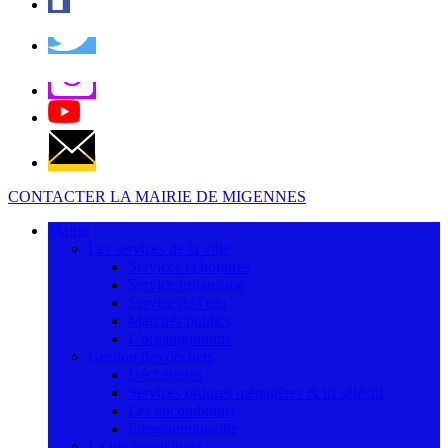
CONTACTER LA MAIRIE DE MIGENNES
Mairie
Les services de la ville
Services et horaires
Service urbanisme
Service de l'eau
Marchés publics
L'organigramme
Gestion des déchets
Déchèteries
Services ordures ménagères & tri séléctif
Les encombrants
Intercommunalité
La vie municipale