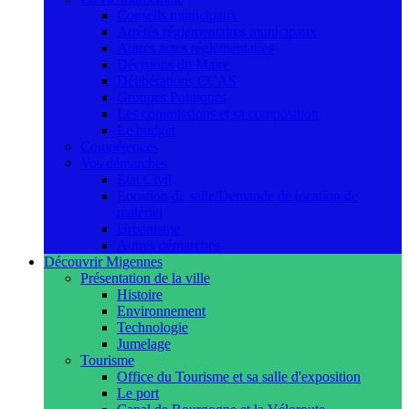
Conseils municipaux
Arrêtés réglementaires municipaux
Autres actes réglementaires
Décisions du Maire
Délibérations CCAS
Groupes Politiques
Les commissions et sa composition
Le budget
Compétences
Vos démarches
Etat Civil
Location de salle/Demande de location de
matériel
Urbanisme
Autres démarches
Découvrir Migennes
Présentation de la ville
Histoire
Environnement
Technologie
Jumelage
Tourisme
Office du Tourisme et sa salle d'exposition
Le port