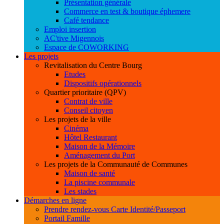
Présentation générale
Commerce en test & boutique éphemere
Café tendance
Emploi insertion
AC'tive Migennois
Espace de COWORKING
Les projets
Revitalisation du Centre Bourg
Etudes
Dispositifs opérationnels
Quartier prioritaire (QPV)
Contrat de ville
Conseil citoyen
Les projets de la ville
Cinéma
Hôtel Restaurant
Maison de la Mémoire
Aménagement du Port
Les projets de la Communauté de Communes
Maison de santé
La piscine communale
Les stades
Démarches en ligne
Prendre rendez-vous Carte Identité/Passeport
Portail Famille