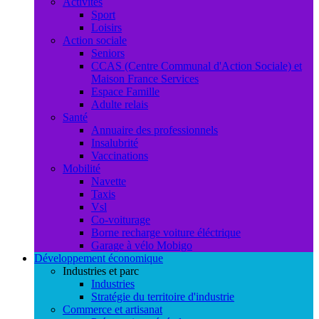
Activités
Sport
Loisirs
Action sociale
Seniors
CCAS (Centre Communal d'Action Sociale) et
Maison France Services
Espace Famille
Adulte relais
Santé
Annuaire des professionnels
Insalubrité
Vaccinations
Mobilité
Navette
Taxis
Vsl
Co-voiturage
Borne recharge voiture éléctrique
Garage à vélo Mobigo
Développement économique
Industries et parc
Industries
Stratégie du territoire d'industrie
Commerce et artisanat