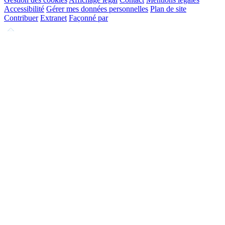
Accessibilité
Gérer mes données personnelles
Plan de site
Contribuer
Extranet
Façonné par
Remonter
en
haut
du
site