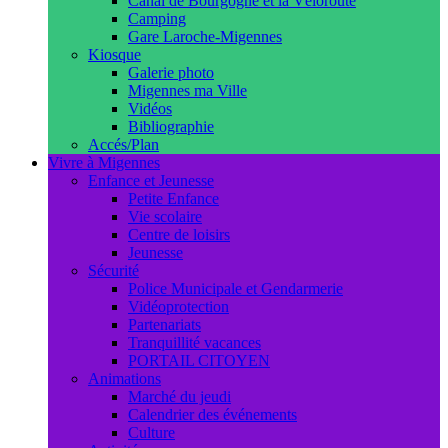
Canal de Bourgogne et la Véloroute
Camping
Gare Laroche-Migennes
Kiosque
Galerie photo
Migennes ma Ville
Vidéos
Bibliographie
Accés/Plan
Vivre à Migennes
Enfance et Jeunesse
Petite Enfance
Vie scolaire
Centre de loisirs
Jeunesse
Sécurité
Police Municipale et Gendarmerie
Vidéoprotection
Partenariats
Tranquillité vacances
PORTAIL CITOYEN
Animations
Marché du jeudi
Calendrier des événements
Culture