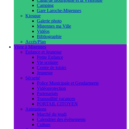
Canal de Bourgogne et la Véloroute
Camping
Gare Laroche-Migennes
Kiosque
Galerie photo
Migennes ma Ville
Vidéos
Bibliographie
Accés/Plan
Vivre à Migennes
Enfance et Jeunesse
Petite Enfance
Vie scolaire
Centre de loisirs
Jeunesse
Sécurité
Police Municipale et Gendarmerie
Vidéoprotection
Partenariats
Tranquillité vacances
PORTAIL CITOYEN
Animations
Marché du jeudi
Calendrier des événements
Culture