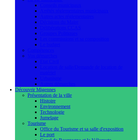
Conseils municipaux
Arrêtés réglementaires municipaux
Autres actes réglementaires
Décisions du Maire
Délibérations CCAS
Groupes Politiques
Les commissions et sa composition
Le budget
Compétences
Vos démarches
Etat Civil
Location de salle/Demande de location de
matériel
Urbanisme
Autres démarches
Découvrir Migennes
Présentation de la ville
Histoire
Environnement
Technologie
Jumelage
Tourisme
Office du Tourisme et sa salle d'exposition
Le port