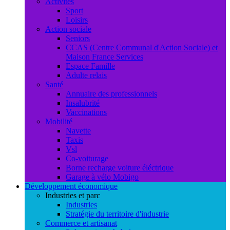
Activités
Sport
Loisirs
Action sociale
Seniors
CCAS (Centre Communal d'Action Sociale) et
Maison France Services
Espace Famille
Adulte relais
Santé
Annuaire des professionnels
Insalubrité
Vaccinations
Mobilité
Navette
Taxis
Vsl
Co-voiturage
Borne recharge voiture éléctrique
Garage à vélo Mobigo
Développement économique
Industries et parc
Industries
Stratégie du territoire d'industrie
Commerce et artisanat