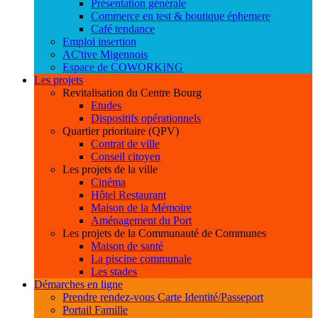
Présentation générale
Commerce en test & boutique éphemere
Café tendance
Emploi insertion
AC'tive Migennois
Espace de COWORKING
Les projets
Revitalisation du Centre Bourg
Etudes
Dispositifs opérationnels
Quartier prioritaire (QPV)
Contrat de ville
Conseil citoyen
Les projets de la ville
Cinéma
Hôtel Restaurant
Maison de la Mémoire
Aménagement du Port
Les projets de la Communauté de Communes
Maison de santé
La piscine communale
Les stades
Démarches en ligne
Prendre rendez-vous Carte Identité/Passeport
Portail Famille