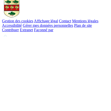
Gestion des cookies
Affichage légal
Contact
Mentions légales
Accessibilité
Gérer mes données personnelles
Plan de site
Contribuer
Extranet
Façonné par
Remonter
en
haut
du
site