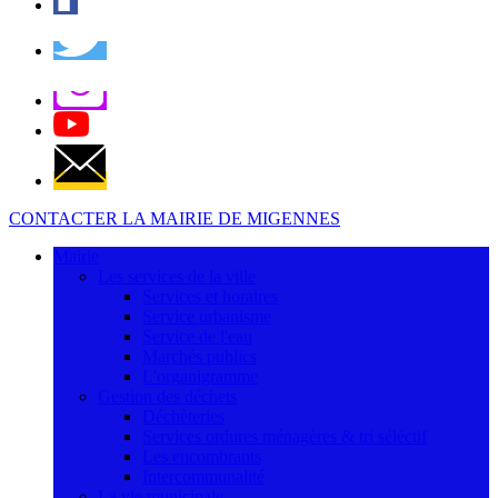
CONTACTER LA MAIRIE DE MIGENNES
Mairie
Les services de la ville
Services et horaires
Service urbanisme
Service de l'eau
Marchés publics
L'organigramme
Gestion des déchets
Déchèteries
Services ordures ménagères & tri séléctif
Les encombrants
Intercommunalité
La vie municipale