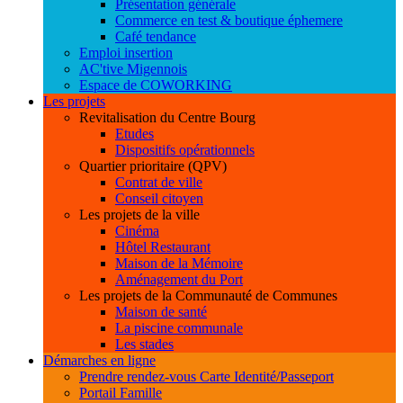
Présentation générale
Commerce en test & boutique éphemere
Café tendance
Emploi insertion
AC'tive Migennois
Espace de COWORKING
Les projets
Revitalisation du Centre Bourg
Etudes
Dispositifs opérationnels
Quartier prioritaire (QPV)
Contrat de ville
Conseil citoyen
Les projets de la ville
Cinéma
Hôtel Restaurant
Maison de la Mémoire
Aménagement du Port
Les projets de la Communauté de Communes
Maison de santé
La piscine communale
Les stades
Démarches en ligne
Prendre rendez-vous Carte Identité/Passeport
Portail Famille