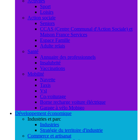
Activités
Sport
Loisirs
Action sociale
Seniors
CCAS (Centre Communal d'Action Sociale) et
Maison France Services
Espace Famille
Adulte relais
Santé
Annuaire des professionnels
Insalubrité
Vaccinations
Mobilité
Navette
Taxis
Vsl
Co-voiturage
Borne recharge voiture éléctrique
Garage à vélo Mobigo
Développement économique
Industries et parc
Industries
Stratégie du territoire d'industrie
Commerce et artisanat