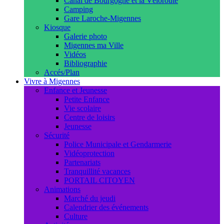
Canal de Bourgogne et la Véloroute
Camping
Gare Laroche-Migennes
Kiosque
Galerie photo
Migennes ma Ville
Vidéos
Bibliographie
Accés/Plan
Vivre à Migennes
Enfance et Jeunesse
Petite Enfance
Vie scolaire
Centre de loisirs
Jeunesse
Sécurité
Police Municipale et Gendarmerie
Vidéoprotection
Partenariats
Tranquillité vacances
PORTAIL CITOYEN
Animations
Marché du jeudi
Calendrier des événements
Culture