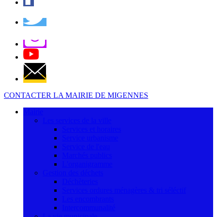
CONTACTER LA MAIRIE DE MIGENNES
Mairie
Les services de la ville
Services et horaires
Service urbanisme
Service de l'eau
Marchés publics
L'organigramme
Gestion des déchets
Déchèteries
Services ordures ménagères & tri séléctif
Les encombrants
Intercommunalité
La vie municipale