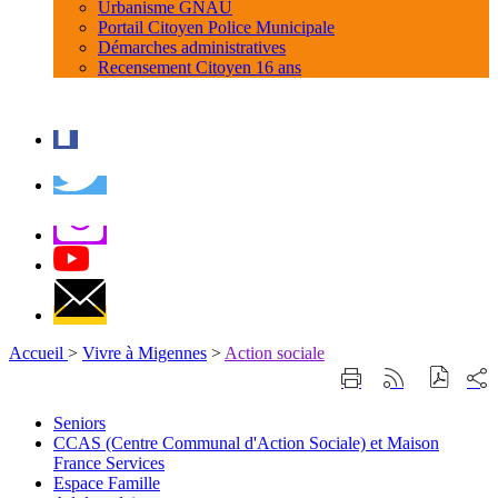
Urbanisme GNAU
Portail Citoyen Police Municipale
Démarches administratives
Recensement Citoyen 16 ans
Accueil
>
Vivre à Migennes
>
Action sociale
Part
Imprimer
Générer
sur
cette
le
les
page
flux
Seniors
rése
RSS
CCAS (Centre Communal d'Action Sociale) et Maison
soci
France Services
Espace Famille