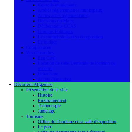
Conseils municipaux
Arrêtés réglementaires municipaux
Autres actes réglementaires
Décisions du Maire
Délibérations CCAS
Groupes Politiques
Les commissions et sa composition
Le budget
Compétences
Vos démarches
Etat Civil
Location de salle/Demande de location de
matériel
Urbanisme
Autres démarches
Découvrir Migennes
Présentation de la ville
Histoire
Environnement
Technologie
Jumelage
Tourisme
Office du Tourisme et sa salle d'exposition
Le port