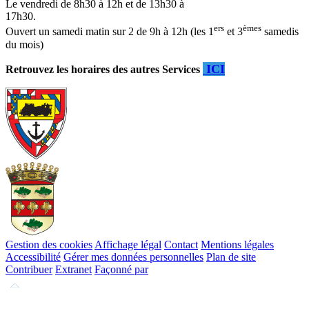
Le vendredi de 8h30 à 12h et de 13h30 à
17h30.
ers
èmes
Ouvert un samedi matin sur 2 de 9h à 12h (les 1
et 3
samedis
du mois)
ICI
Retrouvez les horaires des autres Services
Gestion des cookies
Affichage légal
Contact
Mentions légales
Accessibilité
Gérer mes données personnelles
Plan de site
Contribuer
Extranet
Façonné par
Remonter
en
haut