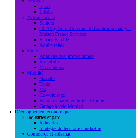
Activités
Sport
Loisirs
Action sociale
Seniors
CCAS (Centre Communal d'Action Sociale) et
Maison France Services
Espace Famille
Adulte relais
Santé
Annuaire des professionnels
Insalubrité
Vaccinations
Mobilité
Navette
Taxis
Vsl
Co-voiturage
Borne recharge voiture éléctrique
Garage à vélo Mobigo
Développement économique
Industries et parc
Industries
Stratégie du territoire d'industrie
Commerce et artisanat