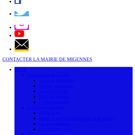
CONTACTER LA MAIRIE DE MIGENNES
Mairie
Les services de la ville
Services et horaires
Service urbanisme
Service de l'eau
Marchés publics
L'organigramme
Gestion des déchets
Déchèteries
Services ordures ménagères & tri séléctif
Les encombrants
Intercommunalité
La vie municipale