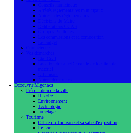
Conseils municipaux
Arrêtés réglementaires municipaux
Autres actes réglementaires
Décisions du Maire
Délibérations CCAS
Groupes Politiques
Les commissions et sa composition
Le budget
Compétences
Vos démarches
Etat Civil
Location de salle/Demande de location de
matériel
Urbanisme
Autres démarches
Découvrir Migennes
Présentation de la ville
Histoire
Environnement
Technologie
Jumelage
Tourisme
Office du Tourisme et sa salle d'exposition
Le port