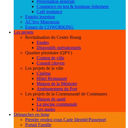
Présentation générale
Commerce en test & boutique éphemere
Café tendance
Emploi insertion
AC'tive Migennois
Espace de COWORKING
Les projets
Revitalisation du Centre Bourg
Etudes
Dispositifs opérationnels
Quartier prioritaire (QPV)
Contrat de ville
Conseil citoyen
Les projets de la ville
Cinéma
Hôtel Restaurant
Maison de la Mémoire
Aménagement du Port
Les projets de la Communauté de Communes
Maison de santé
La piscine communale
Les stades
Démarches en ligne
Prendre rendez-vous Carte Identité/Passeport
Portail Famille