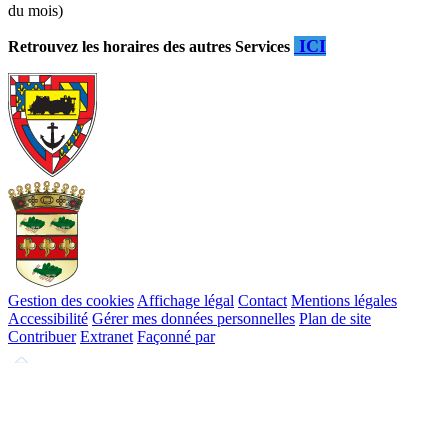
du mois)
ICI
Retrouvez les horaires des autres Services
Gestion des cookies
Affichage légal
Contact
Mentions légales
Accessibilité
Gérer mes données personnelles
Plan de site
Contribuer
Extranet
Façonné par
Remonter
en
haut
du
site