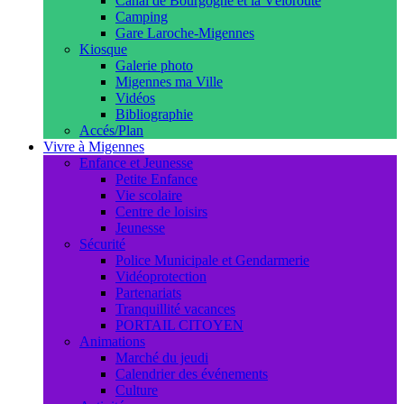
Canal de Bourgogne et la Véloroute
Camping
Gare Laroche-Migennes
Kiosque
Galerie photo
Migennes ma Ville
Vidéos
Bibliographie
Accés/Plan
Vivre à Migennes
Enfance et Jeunesse
Petite Enfance
Vie scolaire
Centre de loisirs
Jeunesse
Sécurité
Police Municipale et Gendarmerie
Vidéoprotection
Partenariats
Tranquillité vacances
PORTAIL CITOYEN
Animations
Marché du jeudi
Calendrier des événements
Culture