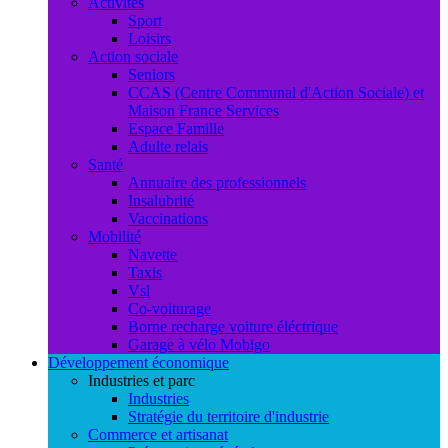
Activités
Sport
Loisirs
Action sociale
Seniors
CCAS (Centre Communal d'Action Sociale) et
Maison France Services
Espace Famille
Adulte relais
Santé
Annuaire des professionnels
Insalubrité
Vaccinations
Mobilité
Navette
Taxis
Vsl
Co-voiturage
Borne recharge voiture éléctrique
Garage à vélo Mobigo
Développement économique
Industries et parc
Industries
Stratégie du territoire d'industrie
Commerce et artisanat