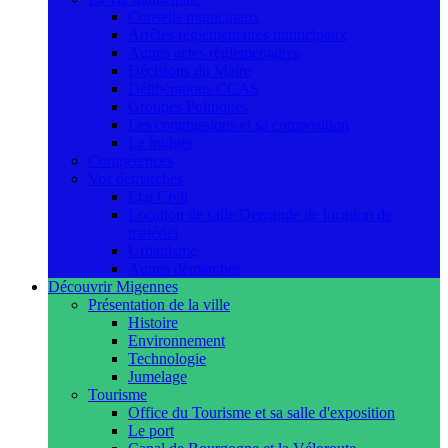
Conseils municipaux
Arrêtés réglementaires municipaux
Autres actes réglementaires
Décisions du Maire
Délibérations CCAS
Groupes Politiques
Les commissions et sa composition
Le budget
Compétences
Vos démarches
Etat Civil
Location de salle/Demande de location de
matériel
Urbanisme
Autres démarches
Découvrir Migennes
Présentation de la ville
Histoire
Environnement
Technologie
Jumelage
Tourisme
Office du Tourisme et sa salle d'exposition
Le port