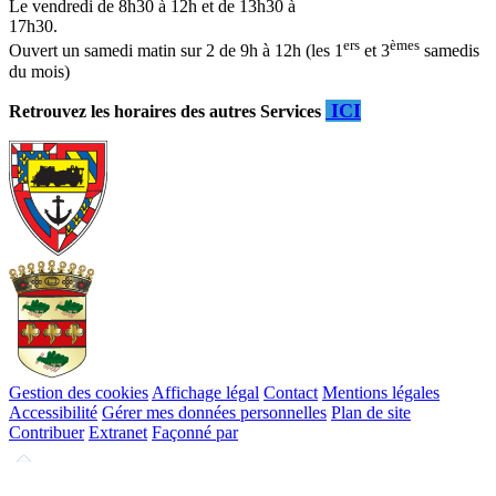
Le vendredi de 8h30 à 12h et de 13h30 à
17h30.
ers
èmes
Ouvert un samedi matin sur 2 de 9h à 12h (les 1
et 3
samedis
du mois)
ICI
Retrouvez les horaires des autres Services
Gestion des cookies
Affichage légal
Contact
Mentions légales
Accessibilité
Gérer mes données personnelles
Plan de site
Contribuer
Extranet
Façonné par
Remonter
en
haut