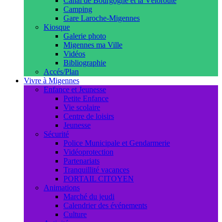
Canal de Bourgogne et la Véloroute
Camping
Gare Laroche-Migennes
Kiosque
Galerie photo
Migennes ma Ville
Vidéos
Bibliographie
Accés/Plan
Vivre à Migennes
Enfance et Jeunesse
Petite Enfance
Vie scolaire
Centre de loisirs
Jeunesse
Sécurité
Police Municipale et Gendarmerie
Vidéoprotection
Partenariats
Tranquillité vacances
PORTAIL CITOYEN
Animations
Marché du jeudi
Calendrier des événements
Culture