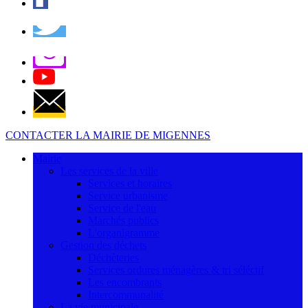
CONTACTER LA MAIRIE DE MIGENNES
Mairie
Les services de la ville
Services et horaires
Service urbanisme
Service de l'eau
Marchés publics
L'organigramme
Gestion des déchets
Déchèteries
Services ordures ménagères & tri séléctif
Les encombrants
Intercommunalité
La vie municipale