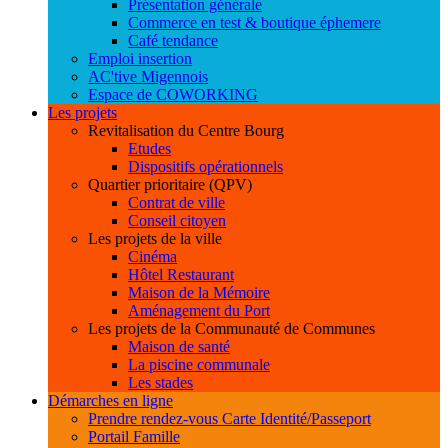
Présentation générale
Commerce en test & boutique éphemere
Café tendance
Emploi insertion
AC'tive Migennois
Espace de COWORKING
Les projets
Revitalisation du Centre Bourg
Etudes
Dispositifs opérationnels
Quartier prioritaire (QPV)
Contrat de ville
Conseil citoyen
Les projets de la ville
Cinéma
Hôtel Restaurant
Maison de la Mémoire
Aménagement du Port
Les projets de la Communauté de Communes
Maison de santé
La piscine communale
Les stades
Démarches en ligne
Prendre rendez-vous Carte Identité/Passeport
Portail Famille