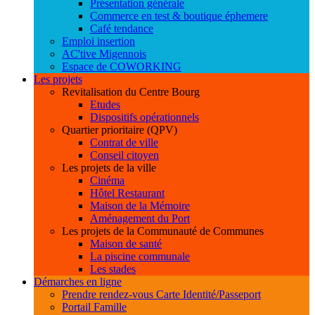
Présentation générale
Commerce en test & boutique éphemere
Café tendance
Emploi insertion
AC'tive Migennois
Espace de COWORKING
Les projets
Revitalisation du Centre Bourg
Etudes
Dispositifs opérationnels
Quartier prioritaire (QPV)
Contrat de ville
Conseil citoyen
Les projets de la ville
Cinéma
Hôtel Restaurant
Maison de la Mémoire
Aménagement du Port
Les projets de la Communauté de Communes
Maison de santé
La piscine communale
Les stades
Démarches en ligne
Prendre rendez-vous Carte Identité/Passeport
Portail Famille