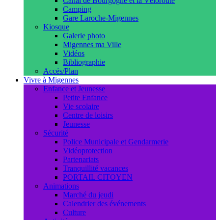
Canal de Bourgogne et la Véloroute
Camping
Gare Laroche-Migennes
Kiosque
Galerie photo
Migennes ma Ville
Vidéos
Bibliographie
Accés/Plan
Vivre à Migennes
Enfance et Jeunesse
Petite Enfance
Vie scolaire
Centre de loisirs
Jeunesse
Sécurité
Police Municipale et Gendarmerie
Vidéoprotection
Partenariats
Tranquillité vacances
PORTAIL CITOYEN
Animations
Marché du jeudi
Calendrier des événements
Culture