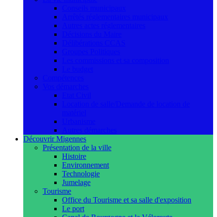
Conseils municipaux
Arrêtés réglementaires municipaux
Autres actes réglementaires
Décisions du Maire
Délibérations CCAS
Groupes Politiques
Les commissions et sa composition
Le budget
Compétences
Vos démarches
Etat Civil
Location de salle/Demande de location de
matériel
Urbanisme
Autres démarches
Découvrir Migennes
Présentation de la ville
Histoire
Environnement
Technologie
Jumelage
Tourisme
Office du Tourisme et sa salle d'exposition
Le port