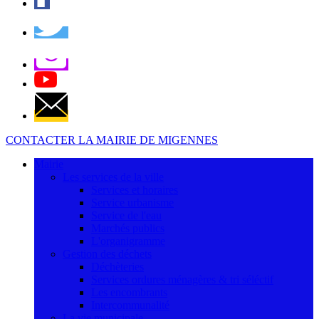
CONTACTER LA MAIRIE DE MIGENNES
Mairie
Les services de la ville
Services et horaires
Service urbanisme
Service de l'eau
Marchés publics
L'organigramme
Gestion des déchets
Déchèteries
Services ordures ménagères & tri séléctif
Les encombrants
Intercommunalité
La vie municipale