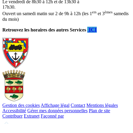
Le vendredi de 8h30 à 12h et de 13h30 à
17h30.
ers
èmes
Ouvert un samedi matin sur 2 de 9h à 12h (les 1
et 3
samedis
du mois)
ICI
Retrouvez les horaires des autres Services
Gestion des cookies
Affichage légal
Contact
Mentions légales
Accessibilité
Gérer mes données personnelles
Plan de site
Contribuer
Extranet
Façonné par
Remonter
en
haut