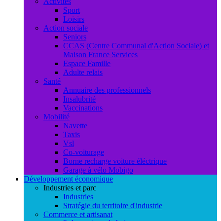
Activités
Sport
Loisirs
Action sociale
Seniors
CCAS (Centre Communal d'Action Sociale) et
Maison France Services
Espace Famille
Adulte relais
Santé
Annuaire des professionnels
Insalubrité
Vaccinations
Mobilité
Navette
Taxis
Vsl
Co-voiturage
Borne recharge voiture éléctrique
Garage à vélo Mobigo
Développement économique
Industries et parc
Industries
Stratégie du territoire d'industrie
Commerce et artisanat