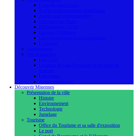
Conseils municipaux
Arrêtés réglementaires municipaux
Autres actes réglementaires
Décisions du Maire
Délibérations CCAS
Groupes Politiques
Les commissions et sa composition
Le budget
Compétences
Vos démarches
Etat Civil
Location de salle/Demande de location de
matériel
Urbanisme
Autres démarches
Découvrir Migennes
Présentation de la ville
Histoire
Environnement
Technologie
Jumelage
Tourisme
Office du Tourisme et sa salle d'exposition
Le port