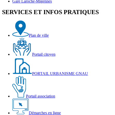
sa
Bourgogne
Gare
Gare Laroche-Migennes
salle
et
Laroche-
d'exposition
la
Migennes
SERVICES ET INFOS PRATIQUES
Véloroute
Plan de ville
Portail citoyen
PORTAIL URBANISME GNAU
Portail association
Démarches en ligne