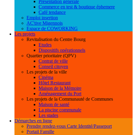
Présentation générale
Commerce en test & boutique éphemere
Café tendance
Emploi insertion
AC'tive Migennois
Espace de COWORKING
Les projets
Revitalisation du Centre Bourg
Etudes
Dispositifs opérationnels
Quartier prioritaire (QPV)
Contrat de ville
Conseil citoyen
Les projets de la ville
Cinéma
Hôtel Restaurant
Maison de la Mémoire
Aménagement du Port
Les projets de la Communauté de Communes
Maison de santé
La piscine communale
Les stades
Démarches en ligne
Prendre rendez-vous Carte Identité/Passeport
Portail Famille