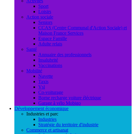
Activités
Sport
Loisirs
Action sociale
Seniors
CCAS (Centre Communal d'Action Sociale) et
Maison France Services
Espace Famille
Adulte relais
Santé
Annuaire des professionnels
Insalubrité
Vaccinations
Mobilité
Navette
Taxis
Vsl
Co-voiturage
Borne recharge voiture éléctrique
Garage à vélo Mobigo
Développement économique
Industries et parc
Industries
Stratégie du territoire d'industrie
Commerce et artisanat