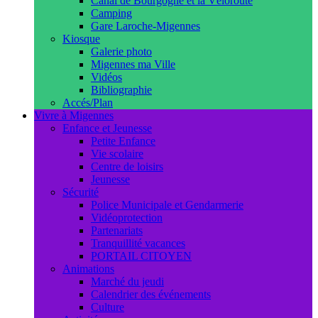
Canal de Bourgogne et la Véloroute
Camping
Gare Laroche-Migennes
Kiosque
Galerie photo
Migennes ma Ville
Vidéos
Bibliographie
Accés/Plan
Vivre à Migennes
Enfance et Jeunesse
Petite Enfance
Vie scolaire
Centre de loisirs
Jeunesse
Sécurité
Police Municipale et Gendarmerie
Vidéoprotection
Partenariats
Tranquillité vacances
PORTAIL CITOYEN
Animations
Marché du jeudi
Calendrier des événements
Culture