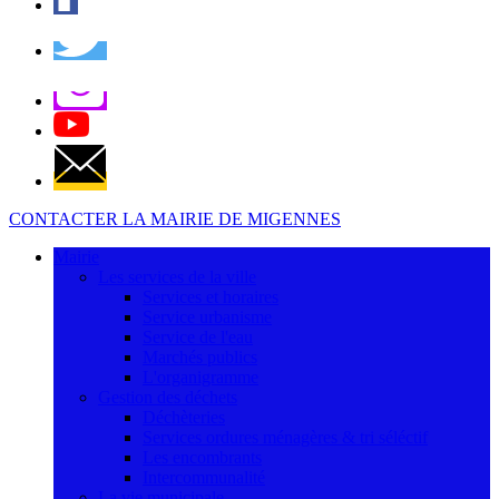
CONTACTER LA MAIRIE DE MIGENNES
Mairie
Les services de la ville
Services et horaires
Service urbanisme
Service de l'eau
Marchés publics
L'organigramme
Gestion des déchets
Déchèteries
Services ordures ménagères & tri séléctif
Les encombrants
Intercommunalité
La vie municipale