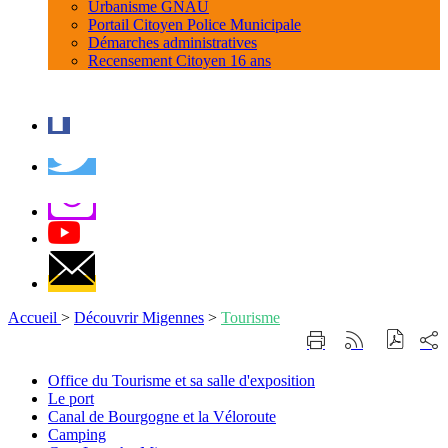
Urbanisme GNAU
Portail Citoyen Police Municipale
Démarches administratives
Recensement Citoyen 16 ans
Accueil
>
Découvrir Migennes
>
Tourisme
Part
Imprimer
Générer
sur
cette
le
les
page
flux
Office
Office du Tourisme et sa salle d'exposition
rése
RSS
du
Le
Le port
soci
Tourisme
port
Canal
Canal de Bourgogne et la Véloroute
et
de
Camping
Camping