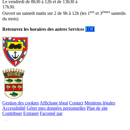
Le vendredi de 8h30 à 12h et de 13h30 à
17h30.
ers
èmes
Ouvert un samedi matin sur 2 de 9h à 12h (les 1
et 3
samedis
du mois)
ICI
Retrouvez les horaires des autres Services
Gestion des cookies
Affichage légal
Contact
Mentions légales
Accessibilité
Gérer mes données personnelles
Plan de site
Contribuer
Extranet
Façonné par
Remonter
en
haut