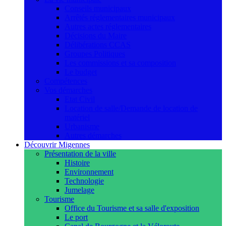
Conseils municipaux
Arrêtés réglementaires municipaux
Autres actes réglementaires
Décisions du Maire
Délibérations CCAS
Groupes Politiques
Les commissions et sa composition
Le budget
Compétences
Vos démarches
Etat Civil
Location de salle/Demande de location de
matériel
Urbanisme
Autres démarches
Découvrir Migennes
Présentation de la ville
Histoire
Environnement
Technologie
Jumelage
Tourisme
Office du Tourisme et sa salle d'exposition
Le port