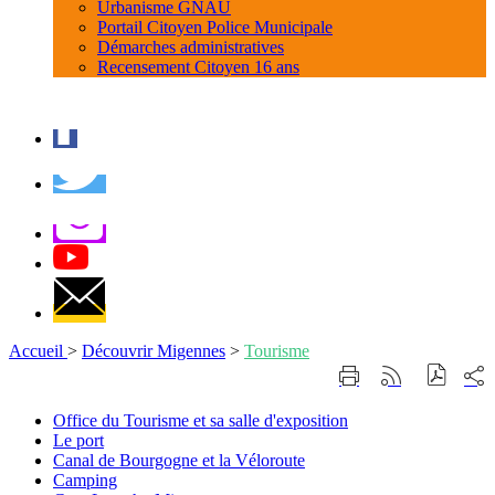
Urbanisme GNAU
Portail Citoyen Police Municipale
Démarches administratives
Recensement Citoyen 16 ans
Accueil
>
Découvrir Migennes
>
Tourisme
Part
Imprimer
Générer
sur
cette
le
les
page
flux
Office
Office du Tourisme et sa salle d'exposition
rése
RSS
du
Le
Le port
soci
Tourisme
port
Canal
Canal de Bourgogne et la Véloroute
et
de
Camping
Camping