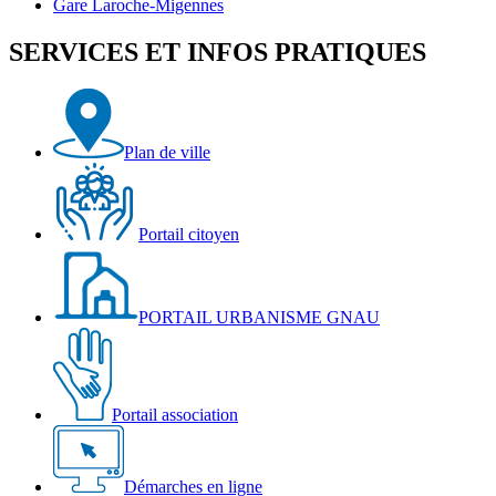
sa
Bourgogne
Gare
Gare Laroche-Migennes
salle
et
Laroche-
d'exposition
la
Migennes
SERVICES ET INFOS PRATIQUES
Véloroute
Plan de ville
Portail citoyen
PORTAIL URBANISME GNAU
Portail association
Démarches en ligne