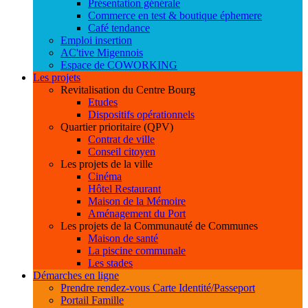
Présentation générale
Commerce en test & boutique éphemere
Café tendance
Emploi insertion
AC'tive Migennois
Espace de COWORKING
Les projets
Revitalisation du Centre Bourg
Etudes
Dispositifs opérationnels
Quartier prioritaire (QPV)
Contrat de ville
Conseil citoyen
Les projets de la ville
Cinéma
Hôtel Restaurant
Maison de la Mémoire
Aménagement du Port
Les projets de la Communauté de Communes
Maison de santé
La piscine communale
Les stades
Démarches en ligne
Prendre rendez-vous Carte Identité/Passeport
Portail Famille