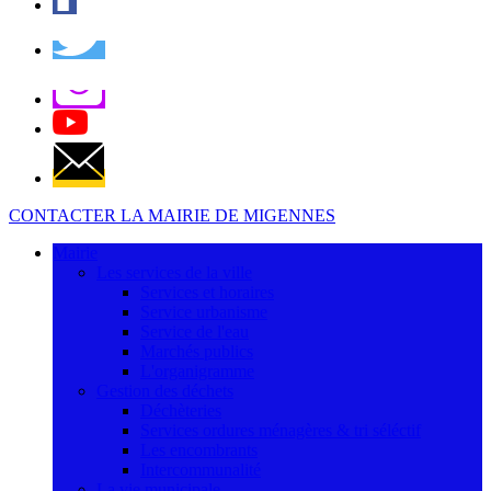
CONTACTER LA MAIRIE DE MIGENNES
Mairie
Les services de la ville
Services et horaires
Service urbanisme
Service de l'eau
Marchés publics
L'organigramme
Gestion des déchets
Déchèteries
Services ordures ménagères & tri séléctif
Les encombrants
Intercommunalité
La vie municipale