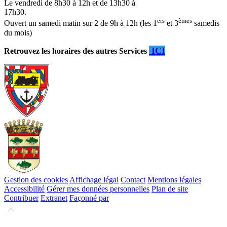
Le vendredi de 8h30 à 12h et de 13h30 à
17h30.
ers
èmes
Ouvert un samedi matin sur 2 de 9h à 12h (les 1
et 3
samedis
du mois)
ICI
Retrouvez les horaires des autres Services
Gestion des cookies
Affichage légal
Contact
Mentions légales
Accessibilité
Gérer mes données personnelles
Plan de site
Contribuer
Extranet
Façonné par
Remonter
en
haut