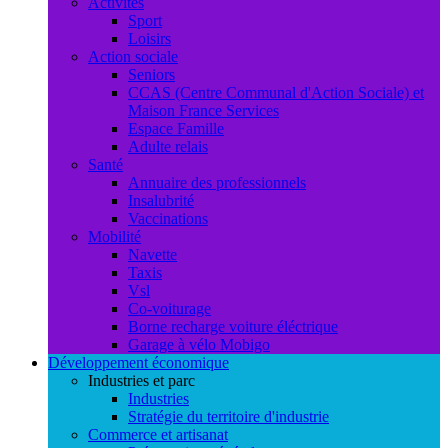
Activités
Sport
Loisirs
Action sociale
Seniors
CCAS (Centre Communal d'Action Sociale) et
Maison France Services
Espace Famille
Adulte relais
Santé
Annuaire des professionnels
Insalubrité
Vaccinations
Mobilité
Navette
Taxis
Vsl
Co-voiturage
Borne recharge voiture éléctrique
Garage à vélo Mobigo
Développement économique
Industries et parc
Industries
Stratégie du territoire d'industrie
Commerce et artisanat