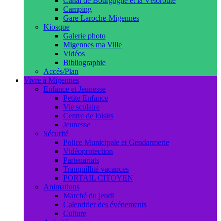
Canal de Bourgogne et la Véloroute
Camping
Gare Laroche-Migennes
Kiosque
Galerie photo
Migennes ma Ville
Vidéos
Bibliographie
Accés/Plan
Vivre à Migennes
Enfance et Jeunesse
Petite Enfance
Vie scolaire
Centre de loisirs
Jeunesse
Sécurité
Police Municipale et Gendarmerie
Vidéoprotection
Partenariats
Tranquillité vacances
PORTAIL CITOYEN
Animations
Marché du jeudi
Calendrier des événements
Culture