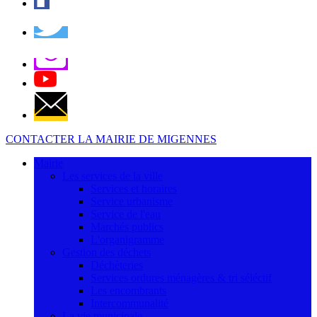
CONTACTER LA MAIRIE DE MIGENNES
Mairie
Les services de la ville
Services et horaires
Service urbanisme
Service de l'eau
Marchés publics
L'organigramme
Gestion des déchets
Déchèteries
Services ordures ménagères & tri séléctif
Les encombrants
Intercommunalité
La vie municipale