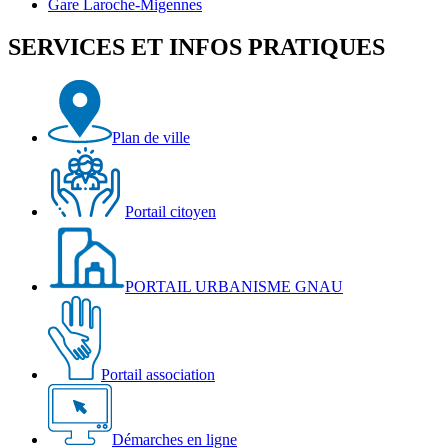
sa
Bourgogne
Gare
Gare Laroche-Migennes
salle
et
Laroche-
d'exposition
la
Migennes
SERVICES ET INFOS PRATIQUES
Véloroute
Plan de ville
Portail citoyen
PORTAIL URBANISME GNAU
Portail association
Démarches en ligne