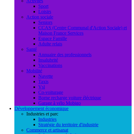
Activités
Sport
Loisirs
Action sociale
Seniors
CCAS (Centre Communal d'Action Sociale) et
Maison France Services
Espace Famille
Adulte relais
Santé
Annuaire des professionnels
Insalubrité
Vaccinations
Mobilité
Navette
Taxis
Vsl
Co-voiturage
Borne recharge voiture éléctrique
Garage à vélo Mobigo
Développement économique
Industries et parc
Industries
Stratégie du territoire d'industrie
Commerce et artisanat