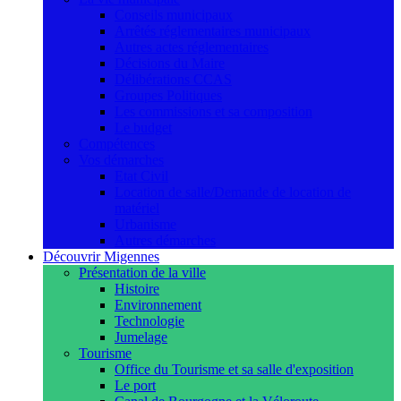
Conseils municipaux
Arrêtés réglementaires municipaux
Autres actes réglementaires
Décisions du Maire
Délibérations CCAS
Groupes Politiques
Les commissions et sa composition
Le budget
Compétences
Vos démarches
Etat Civil
Location de salle/Demande de location de
matériel
Urbanisme
Autres démarches
Découvrir Migennes
Présentation de la ville
Histoire
Environnement
Technologie
Jumelage
Tourisme
Office du Tourisme et sa salle d'exposition
Le port