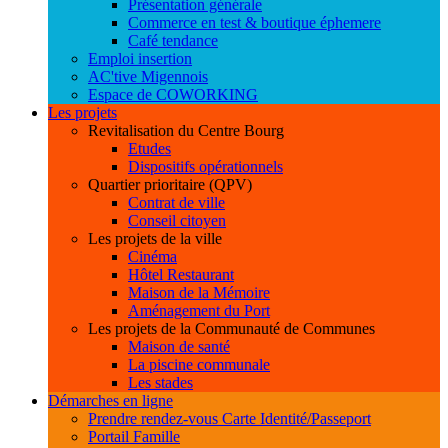
Présentation générale
Commerce en test & boutique éphemere
Café tendance
Emploi insertion
AC'tive Migennois
Espace de COWORKING
Les projets
Revitalisation du Centre Bourg
Etudes
Dispositifs opérationnels
Quartier prioritaire (QPV)
Contrat de ville
Conseil citoyen
Les projets de la ville
Cinéma
Hôtel Restaurant
Maison de la Mémoire
Aménagement du Port
Les projets de la Communauté de Communes
Maison de santé
La piscine communale
Les stades
Démarches en ligne
Prendre rendez-vous Carte Identité/Passeport
Portail Famille