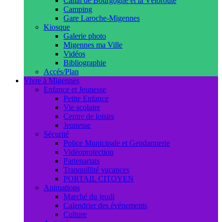
Canal de Bourgogne et la Véloroute
Camping
Gare Laroche-Migennes
Kiosque
Galerie photo
Migennes ma Ville
Vidéos
Bibliographie
Accés/Plan
Vivre à Migennes
Enfance et Jeunesse
Petite Enfance
Vie scolaire
Centre de loisirs
Jeunesse
Sécurité
Police Municipale et Gendarmerie
Vidéoprotection
Partenariats
Tranquillité vacances
PORTAIL CITOYEN
Animations
Marché du jeudi
Calendrier des événements
Culture