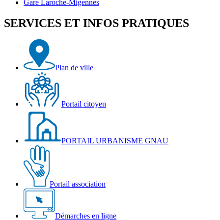
sa
Bourgogne
Gare
Gare Laroche-Migennes
salle
et
Laroche-
d'exposition
la
Migennes
SERVICES ET INFOS PRATIQUES
Véloroute
Plan de ville
Portail citoyen
PORTAIL URBANISME GNAU
Portail association
Démarches en ligne