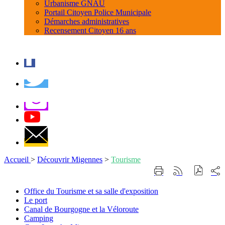
Urbanisme GNAU
Portail Citoyen Police Municipale
Démarches administratives
Recensement Citoyen 16 ans
Accueil
>
Découvrir Migennes
>
Tourisme
Part
Imprimer
Générer
sur
cette
le
les
page
flux
Office
Office du Tourisme et sa salle d'exposition
rése
RSS
du
Le
Le port
soci
Tourisme
port
Canal
Canal de Bourgogne et la Véloroute
et
de
Camping
Camping