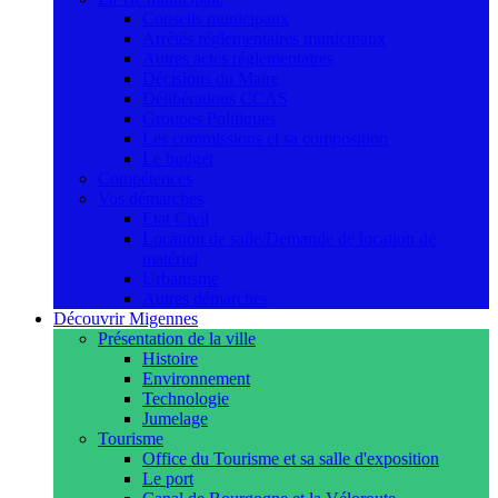
Conseils municipaux
Arrêtés réglementaires municipaux
Autres actes réglementaires
Décisions du Maire
Délibérations CCAS
Groupes Politiques
Les commissions et sa composition
Le budget
Compétences
Vos démarches
Etat Civil
Location de salle/Demande de location de
matériel
Urbanisme
Autres démarches
Découvrir Migennes
Présentation de la ville
Histoire
Environnement
Technologie
Jumelage
Tourisme
Office du Tourisme et sa salle d'exposition
Le port