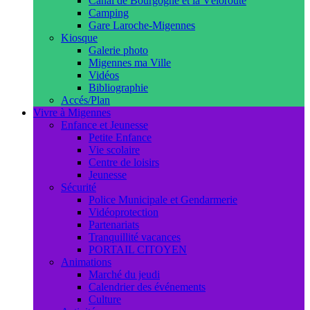
Canal de Bourgogne et la Véloroute
Camping
Gare Laroche-Migennes
Kiosque
Galerie photo
Migennes ma Ville
Vidéos
Bibliographie
Accés/Plan
Vivre à Migennes
Enfance et Jeunesse
Petite Enfance
Vie scolaire
Centre de loisirs
Jeunesse
Sécurité
Police Municipale et Gendarmerie
Vidéoprotection
Partenariats
Tranquillité vacances
PORTAIL CITOYEN
Animations
Marché du jeudi
Calendrier des événements
Culture