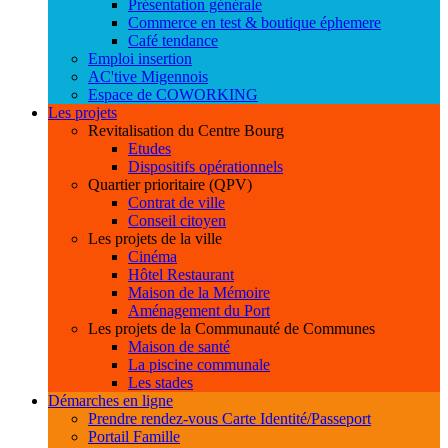
Présentation générale
Commerce en test & boutique éphemere
Café tendance
Emploi insertion
AC'tive Migennois
Espace de COWORKING
Les projets
Revitalisation du Centre Bourg
Etudes
Dispositifs opérationnels
Quartier prioritaire (QPV)
Contrat de ville
Conseil citoyen
Les projets de la ville
Cinéma
Hôtel Restaurant
Maison de la Mémoire
Aménagement du Port
Les projets de la Communauté de Communes
Maison de santé
La piscine communale
Les stades
Démarches en ligne
Prendre rendez-vous Carte Identité/Passeport
Portail Famille