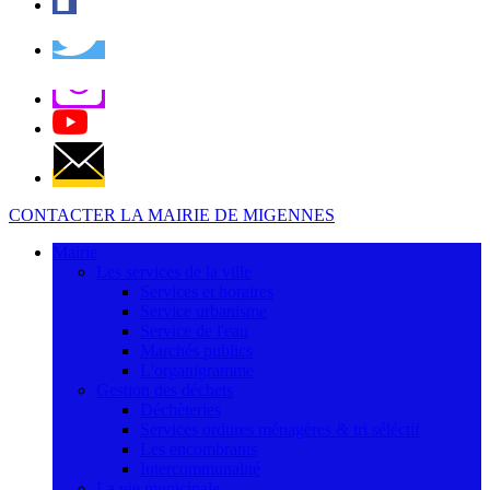
CONTACTER LA MAIRIE DE MIGENNES
Mairie
Les services de la ville
Services et horaires
Service urbanisme
Service de l'eau
Marchés publics
L'organigramme
Gestion des déchets
Déchèteries
Services ordures ménagères & tri séléctif
Les encombrants
Intercommunalité
La vie municipale