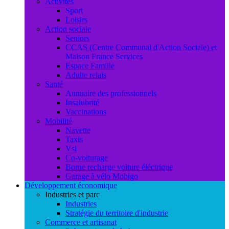
Activités
Sport
Loisirs
Action sociale
Seniors
CCAS (Centre Communal d'Action Sociale) et
Maison France Services
Espace Famille
Adulte relais
Santé
Annuaire des professionnels
Insalubrité
Vaccinations
Mobilité
Navette
Taxis
Vsl
Co-voiturage
Borne recharge voiture éléctrique
Garage à vélo Mobigo
Développement économique
Industries et parc
Industries
Stratégie du territoire d'industrie
Commerce et artisanat