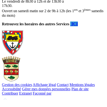
Le vendredi de 8h30 à 12h et de 13h30 à
17h30.
ers
èmes
Ouvert un samedi matin sur 2 de 9h à 12h (les 1
et 3
samedis
du mois)
ICI
Retrouvez les horaires des autres Services
Gestion des cookies
Affichage légal
Contact
Mentions légales
Accessibilité
Gérer mes données personnelles
Plan de site
Contribuer
Extranet
Façonné par
Remonter
en
haut