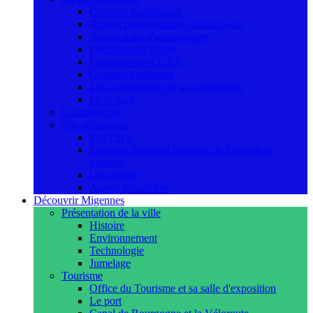
Conseils municipaux
Arrêtés réglementaires municipaux
Autres actes réglementaires
Décisions du Maire
Délibérations CCAS
Groupes Politiques
Les commissions et sa composition
Le budget
Compétences
Vos démarches
Etat Civil
Location de salle/Demande de location de
matériel
Urbanisme
Autres démarches
Découvrir Migennes
Présentation de la ville
Histoire
Environnement
Technologie
Jumelage
Tourisme
Office du Tourisme et sa salle d'exposition
Le port