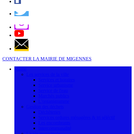
CONTACTER LA MAIRIE DE MIGENNES
Mairie
Les services de la ville
Services et horaires
Service urbanisme
Service de l'eau
Marchés publics
L'organigramme
Gestion des déchets
Déchèteries
Services ordures ménagères & tri séléctif
Les encombrants
Intercommunalité
La vie municipale