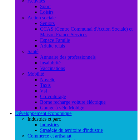
Activités
Sport
Loisirs
Action sociale
Seniors
CCAS (Centre Communal d'Action Sociale) et
Maison France Services
Espace Famille
Adulte relais
Santé
Annuaire des professionnels
Insalubrité
Vaccinations
Mobilité
Navette
Taxis
Vsl
Co-voiturage
Borne recharge voiture éléctrique
Garage à vélo Mobigo
Développement économique
Industries et parc
Industries
Stratégie du territoire d'industrie
Commerce et artisanat