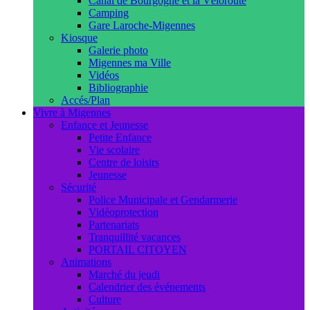
Canal de Bourgogne et la Véloroute
Camping
Gare Laroche-Migennes
Kiosque
Galerie photo
Migennes ma Ville
Vidéos
Bibliographie
Accés/Plan
Vivre à Migennes
Enfance et Jeunesse
Petite Enfance
Vie scolaire
Centre de loisirs
Jeunesse
Sécurité
Police Municipale et Gendarmerie
Vidéoprotection
Partenariats
Tranquillité vacances
PORTAIL CITOYEN
Animations
Marché du jeudi
Calendrier des événements
Culture