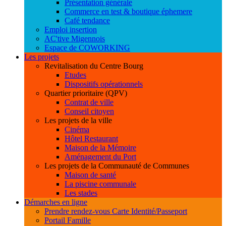
Présentation générale
Commerce en test & boutique éphemere
Café tendance
Emploi insertion
AC'tive Migennois
Espace de COWORKING
Les projets
Revitalisation du Centre Bourg
Etudes
Dispositifs opérationnels
Quartier prioritaire (QPV)
Contrat de ville
Conseil citoyen
Les projets de la ville
Cinéma
Hôtel Restaurant
Maison de la Mémoire
Aménagement du Port
Les projets de la Communauté de Communes
Maison de santé
La piscine communale
Les stades
Démarches en ligne
Prendre rendez-vous Carte Identité/Passeport
Portail Famille