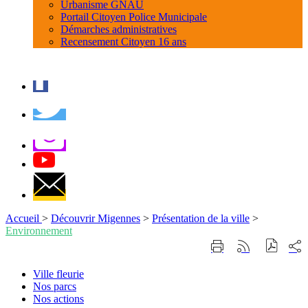
Urbanisme GNAU
Portail Citoyen Police Municipale
Démarches administratives
Recensement Citoyen 16 ans
Accueil
>
Découvrir Migennes
>
Présentation de la ville
>
Environnement
Part
Imprimer
Générer
sur
cette
le
les
page
flux
Ville
Ville fleurie
rése
RSS
fleurie
Nos parcs
soci
Nos
Nos actions