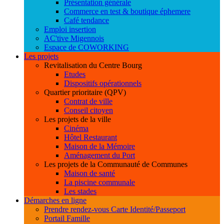
Présentation générale
Commerce en test & boutique éphemere
Café tendance
Emploi insertion
AC'tive Migennois
Espace de COWORKING
Les projets
Revitalisation du Centre Bourg
Etudes
Dispositifs opérationnels
Quartier prioritaire (QPV)
Contrat de ville
Conseil citoyen
Les projets de la ville
Cinéma
Hôtel Restaurant
Maison de la Mémoire
Aménagement du Port
Les projets de la Communauté de Communes
Maison de santé
La piscine communale
Les stades
Démarches en ligne
Prendre rendez-vous Carte Identité/Passeport
Portail Famille