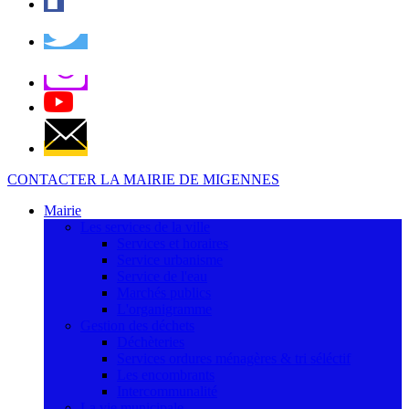
CONTACTER LA MAIRIE DE MIGENNES
Mairie
Les services de la ville
Services et horaires
Service urbanisme
Service de l'eau
Marchés publics
L'organigramme
Gestion des déchets
Déchèteries
Services ordures ménagères & tri séléctif
Les encombrants
Intercommunalité
La vie municipale