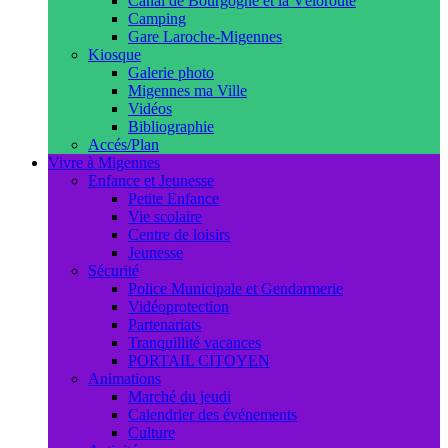
Canal de Bourgogne et la Véloroute
Camping
Gare Laroche-Migennes
Kiosque
Galerie photo
Migennes ma Ville
Vidéos
Bibliographie
Accés/Plan
Vivre à Migennes
Enfance et Jeunesse
Petite Enfance
Vie scolaire
Centre de loisirs
Jeunesse
Sécurité
Police Municipale et Gendarmerie
Vidéoprotection
Partenariats
Tranquillité vacances
PORTAIL CITOYEN
Animations
Marché du jeudi
Calendrier des événements
Culture