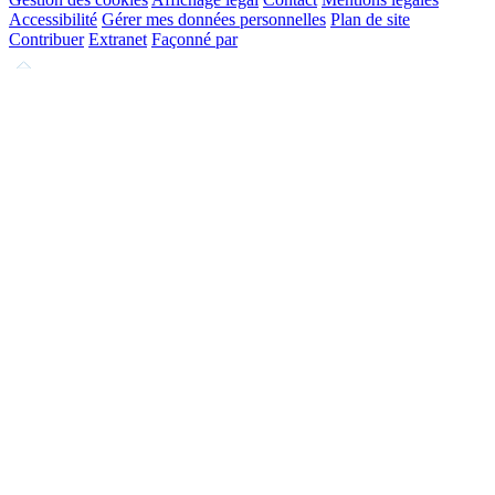
Accessibilité
Gérer mes données personnelles
Plan de site
Contribuer
Extranet
Façonné par
Remonter
en
haut
du
site