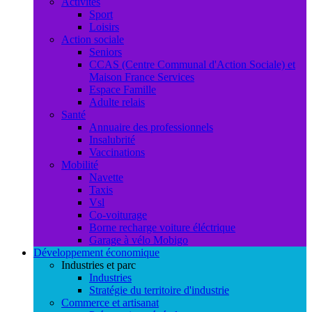
Activités
Sport
Loisirs
Action sociale
Seniors
CCAS (Centre Communal d'Action Sociale) et
Maison France Services
Espace Famille
Adulte relais
Santé
Annuaire des professionnels
Insalubrité
Vaccinations
Mobilité
Navette
Taxis
Vsl
Co-voiturage
Borne recharge voiture éléctrique
Garage à vélo Mobigo
Développement économique
Industries et parc
Industries
Stratégie du territoire d'industrie
Commerce et artisanat