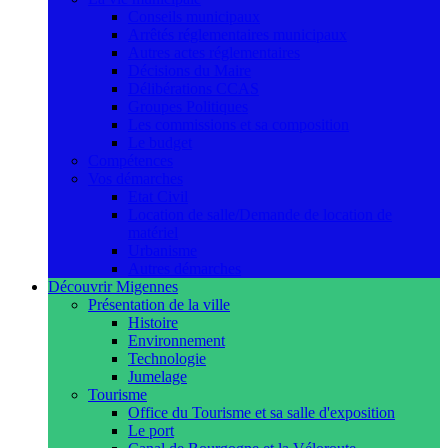
Conseils municipaux
Arrêtés réglementaires municipaux
Autres actes réglementaires
Décisions du Maire
Délibérations CCAS
Groupes Politiques
Les commissions et sa composition
Le budget
Compétences
Vos démarches
Etat Civil
Location de salle/Demande de location de
matériel
Urbanisme
Autres démarches
Découvrir Migennes
Présentation de la ville
Histoire
Environnement
Technologie
Jumelage
Tourisme
Office du Tourisme et sa salle d'exposition
Le port