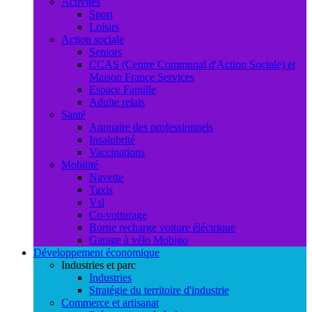
Activités
Sport
Loisirs
Action sociale
Seniors
CCAS (Centre Communal d'Action Sociale) et
Maison France Services
Espace Famille
Adulte relais
Santé
Annuaire des professionnels
Insalubrité
Vaccinations
Mobilité
Navette
Taxis
Vsl
Co-voiturage
Borne recharge voiture éléctrique
Garage à vélo Mobigo
Développement économique
Industries et parc
Industries
Stratégie du territoire d'industrie
Commerce et artisanat