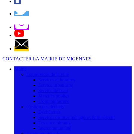
CONTACTER LA MAIRIE DE MIGENNES
Mairie
Les services de la ville
Services et horaires
Service urbanisme
Service de l'eau
Marchés publics
L'organigramme
Gestion des déchets
Déchèteries
Services ordures ménagères & tri séléctif
Les encombrants
Intercommunalité
La vie municipale