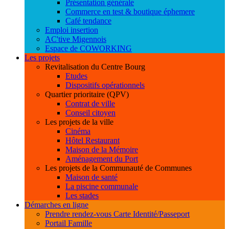
Présentation générale
Commerce en test & boutique éphemere
Café tendance
Emploi insertion
AC'tive Migennois
Espace de COWORKING
Les projets
Revitalisation du Centre Bourg
Etudes
Dispositifs opérationnels
Quartier prioritaire (QPV)
Contrat de ville
Conseil citoyen
Les projets de la ville
Cinéma
Hôtel Restaurant
Maison de la Mémoire
Aménagement du Port
Les projets de la Communauté de Communes
Maison de santé
La piscine communale
Les stades
Démarches en ligne
Prendre rendez-vous Carte Identité/Passeport
Portail Famille