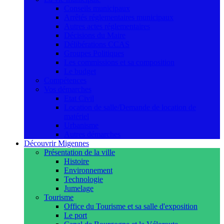
Conseils municipaux
Arrêtés réglementaires municipaux
Autres actes réglementaires
Décisions du Maire
Délibérations CCAS
Groupes Politiques
Les commissions et sa composition
Le budget
Compétences
Vos démarches
Etat Civil
Location de salle/Demande de location de
matériel
Urbanisme
Autres démarches
Découvrir Migennes
Présentation de la ville
Histoire
Environnement
Technologie
Jumelage
Tourisme
Office du Tourisme et sa salle d'exposition
Le port