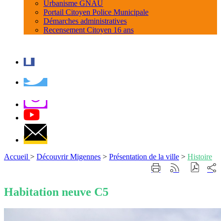
Urbanisme GNAU
Portail Citoyen Police Municipale
Démarches administratives
Recensement Citoyen 16 ans
Accueil
>
Découvrir Migennes
>
Présentation de la ville
>
Histoire
Part
Imprimer
Générer
sur
cette
le
les
page
flux
Habitation neuve C5
rése
RSS
soci