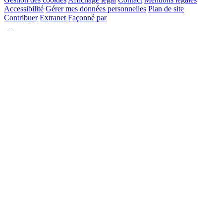
Accessibilité
Gérer mes données personnelles
Plan de site
Contribuer
Extranet
Façonné par
Remonter
en
haut
du
site