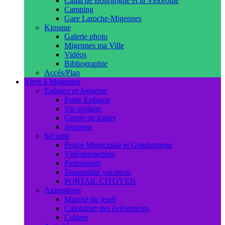
Canal de Bourgogne et la Véloroute
Camping
Gare Laroche-Migennes
Kiosque
Galerie photo
Migennes ma Ville
Vidéos
Bibliographie
Accés/Plan
Vivre à Migennes
Enfance et Jeunesse
Petite Enfance
Vie scolaire
Centre de loisirs
Jeunesse
Sécurité
Police Municipale et Gendarmerie
Vidéoprotection
Partenariats
Tranquillité vacances
PORTAIL CITOYEN
Animations
Marché du jeudi
Calendrier des événements
Culture