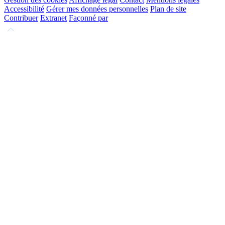
Accessibilité
Gérer mes données personnelles
Plan de site
Contribuer
Extranet
Façonné par
Remonter
en
haut
du
site