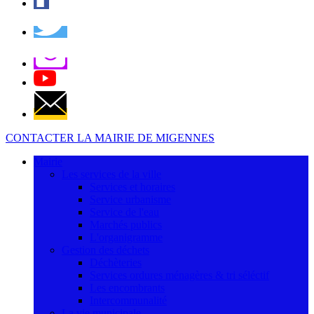
CONTACTER LA MAIRIE DE MIGENNES
Mairie
Les services de la ville
Services et horaires
Service urbanisme
Service de l'eau
Marchés publics
L'organigramme
Gestion des déchets
Déchèteries
Services ordures ménagères & tri séléctif
Les encombrants
Intercommunalité
La vie municipale