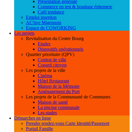
Présentation générale
Commerce en test & boutique éphemere
Café tendance
Emploi insertion
AC'tive Migennois
Espace de COWORKING
Les projets
Revitalisation du Centre Bourg
Etudes
Dispositifs opérationnels
Quartier prioritaire (QPV)
Contrat de ville
Conseil citoyen
Les projets de la ville
Cinéma
Hôtel Restaurant
Maison de la Mémoire
Aménagement du Port
Les projets de la Communauté de Communes
Maison de santé
La piscine communale
Les stades
Démarches en ligne
Prendre rendez-vous Carte Identité/Passeport
Portail Famille