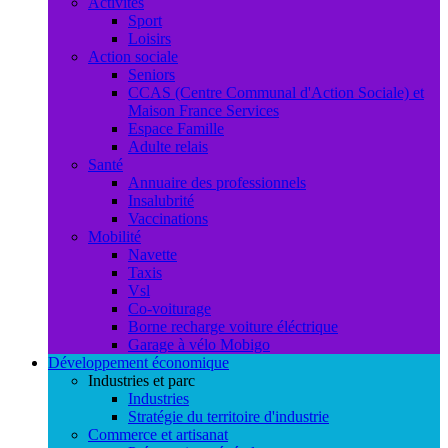
Activités
Sport
Loisirs
Action sociale
Seniors
CCAS (Centre Communal d'Action Sociale) et
Maison France Services
Espace Famille
Adulte relais
Santé
Annuaire des professionnels
Insalubrité
Vaccinations
Mobilité
Navette
Taxis
Vsl
Co-voiturage
Borne recharge voiture éléctrique
Garage à vélo Mobigo
Développement économique
Industries et parc
Industries
Stratégie du territoire d'industrie
Commerce et artisanat