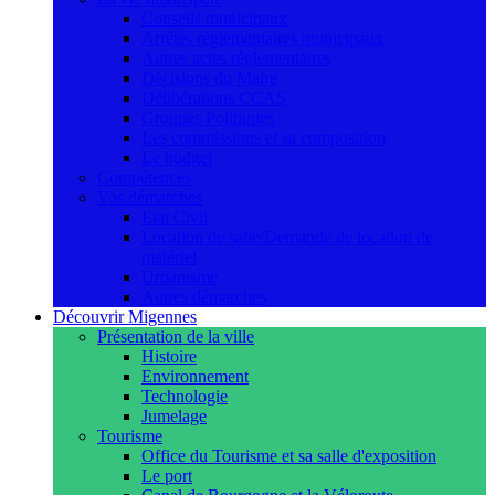
Conseils municipaux
Arrêtés réglementaires municipaux
Autres actes réglementaires
Décisions du Maire
Délibérations CCAS
Groupes Politiques
Les commissions et sa composition
Le budget
Compétences
Vos démarches
Etat Civil
Location de salle/Demande de location de
matériel
Urbanisme
Autres démarches
Découvrir Migennes
Présentation de la ville
Histoire
Environnement
Technologie
Jumelage
Tourisme
Office du Tourisme et sa salle d'exposition
Le port