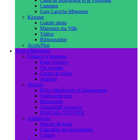
Canal de Bourgogne et la Véloroute
Camping
Gare Laroche-Migennes
Kiosque
Galerie photo
Migennes ma Ville
Vidéos
Bibliographie
Accés/Plan
Vivre à Migennes
Enfance et Jeunesse
Petite Enfance
Vie scolaire
Centre de loisirs
Jeunesse
Sécurité
Police Municipale et Gendarmerie
Vidéoprotection
Partenariats
Tranquillité vacances
PORTAIL CITOYEN
Animations
Marché du jeudi
Calendrier des événements
Culture