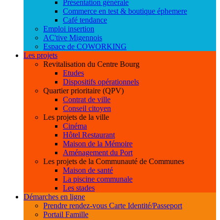
Présentation générale
Commerce en test & boutique éphemere
Café tendance
Emploi insertion
AC'tive Migennois
Espace de COWORKING
Les projets
Revitalisation du Centre Bourg
Etudes
Dispositifs opérationnels
Quartier prioritaire (QPV)
Contrat de ville
Conseil citoyen
Les projets de la ville
Cinéma
Hôtel Restaurant
Maison de la Mémoire
Aménagement du Port
Les projets de la Communauté de Communes
Maison de santé
La piscine communale
Les stades
Démarches en ligne
Prendre rendez-vous Carte Identité/Passeport
Portail Famille