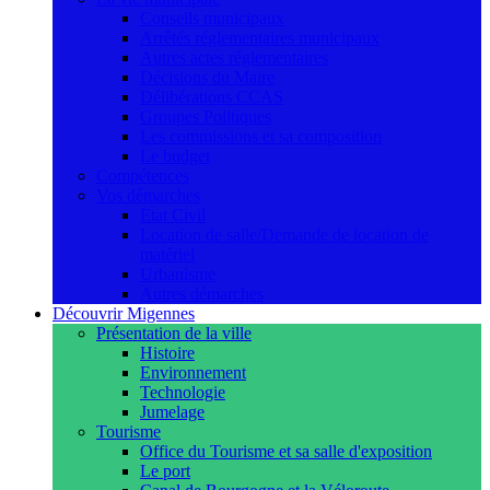
Conseils municipaux
Arrêtés réglementaires municipaux
Autres actes réglementaires
Décisions du Maire
Délibérations CCAS
Groupes Politiques
Les commissions et sa composition
Le budget
Compétences
Vos démarches
Etat Civil
Location de salle/Demande de location de
matériel
Urbanisme
Autres démarches
Découvrir Migennes
Présentation de la ville
Histoire
Environnement
Technologie
Jumelage
Tourisme
Office du Tourisme et sa salle d'exposition
Le port