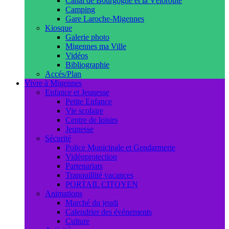
Canal de Bourgogne et la Véloroute
Camping
Gare Laroche-Migennes
Kiosque
Galerie photo
Migennes ma Ville
Vidéos
Bibliographie
Accés/Plan
Vivre à Migennes
Enfance et Jeunesse
Petite Enfance
Vie scolaire
Centre de loisirs
Jeunesse
Sécurité
Police Municipale et Gendarmerie
Vidéoprotection
Partenariats
Tranquillité vacances
PORTAIL CITOYEN
Animations
Marché du jeudi
Calendrier des événements
Culture