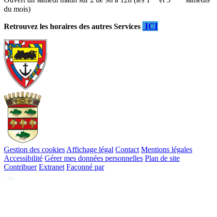
Ouvert un samedi matin sur 2 de 9h à 12h (les 1
et 3
samedis
du mois)
ICI
Retrouvez les horaires des autres Services
Gestion des cookies
Affichage légal
Contact
Mentions légales
Accessibilité
Gérer mes données personnelles
Plan de site
Contribuer
Extranet
Façonné par
Remonter
en
haut
du
site