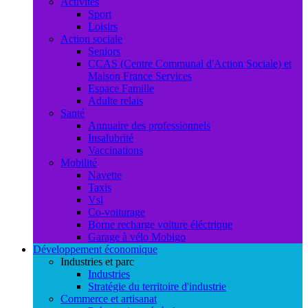
Activités
Sport
Loisirs
Action sociale
Seniors
CCAS (Centre Communal d'Action Sociale) et
Maison France Services
Espace Famille
Adulte relais
Santé
Annuaire des professionnels
Insalubrité
Vaccinations
Mobilité
Navette
Taxis
Vsl
Co-voiturage
Borne recharge voiture éléctrique
Garage à vélo Mobigo
Développement économique
Industries et parc
Industries
Stratégie du territoire d'industrie
Commerce et artisanat