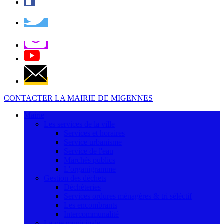
CONTACTER LA MAIRIE DE MIGENNES
Mairie
Les services de la ville
Services et horaires
Service urbanisme
Service de l'eau
Marchés publics
L'organigramme
Gestion des déchets
Déchèteries
Services ordures ménagères & tri séléctif
Les encombrants
Intercommunalité
La vie municipale