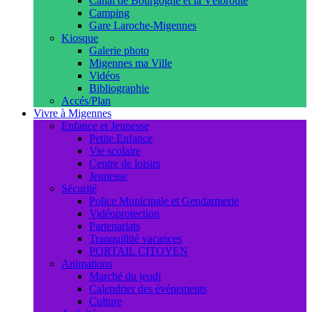
Canal de Bourgogne et la Véloroute
Camping
Gare Laroche-Migennes
Kiosque
Galerie photo
Migennes ma Ville
Vidéos
Bibliographie
Accés/Plan
Vivre à Migennes
Enfance et Jeunesse
Petite Enfance
Vie scolaire
Centre de loisirs
Jeunesse
Sécurité
Police Municipale et Gendarmerie
Vidéoprotection
Partenariats
Tranquillité vacances
PORTAIL CITOYEN
Animations
Marché du jeudi
Calendrier des événements
Culture