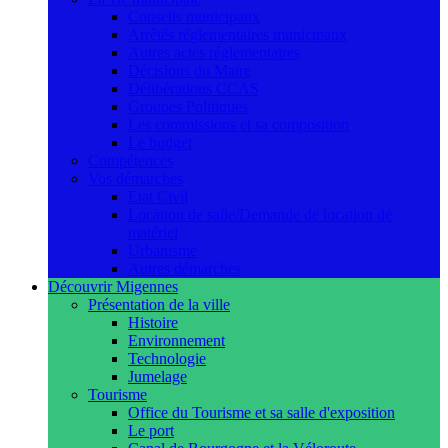
Conseils municipaux
Arrêtés réglementaires municipaux
Autres actes réglementaires
Décisions du Maire
Délibérations CCAS
Groupes Politiques
Les commissions et sa composition
Le budget
Compétences
Vos démarches
Etat Civil
Location de salle/Demande de location de
matériel
Urbanisme
Autres démarches
Découvrir Migennes
Présentation de la ville
Histoire
Environnement
Technologie
Jumelage
Tourisme
Office du Tourisme et sa salle d'exposition
Le port