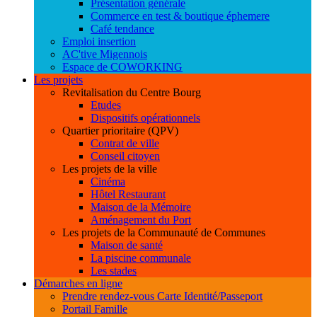
Présentation générale
Commerce en test & boutique éphemere
Café tendance
Emploi insertion
AC'tive Migennois
Espace de COWORKING
Les projets
Revitalisation du Centre Bourg
Etudes
Dispositifs opérationnels
Quartier prioritaire (QPV)
Contrat de ville
Conseil citoyen
Les projets de la ville
Cinéma
Hôtel Restaurant
Maison de la Mémoire
Aménagement du Port
Les projets de la Communauté de Communes
Maison de santé
La piscine communale
Les stades
Démarches en ligne
Prendre rendez-vous Carte Identité/Passeport
Portail Famille