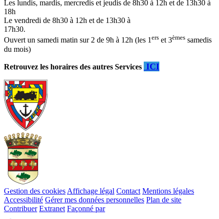
Les lundis, mardis, mercredis et jeudis de 8h30 à 12h et de 13h30 à
18h
Le vendredi de 8h30 à 12h et de 13h30 à
17h30.
ers
èmes
Ouvert un samedi matin sur 2 de 9h à 12h (les 1
et 3
samedis
du mois)
ICI
Retrouvez les horaires des autres Services
Gestion des cookies
Affichage légal
Contact
Mentions légales
Accessibilité
Gérer mes données personnelles
Plan de site
Contribuer
Extranet
Façonné par
Remonter