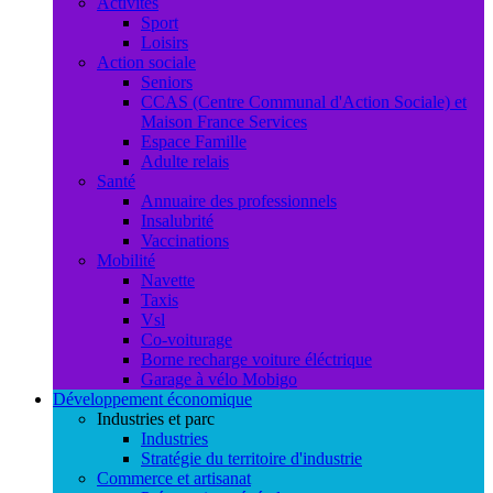
Activités
Sport
Loisirs
Action sociale
Seniors
CCAS (Centre Communal d'Action Sociale) et
Maison France Services
Espace Famille
Adulte relais
Santé
Annuaire des professionnels
Insalubrité
Vaccinations
Mobilité
Navette
Taxis
Vsl
Co-voiturage
Borne recharge voiture éléctrique
Garage à vélo Mobigo
Développement économique
Industries et parc
Industries
Stratégie du territoire d'industrie
Commerce et artisanat