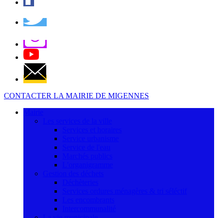
CONTACTER LA MAIRIE DE MIGENNES
Mairie
Les services de la ville
Services et horaires
Service urbanisme
Service de l'eau
Marchés publics
L'organigramme
Gestion des déchets
Déchèteries
Services ordures ménagères & tri séléctif
Les encombrants
Intercommunalité
La vie municipale