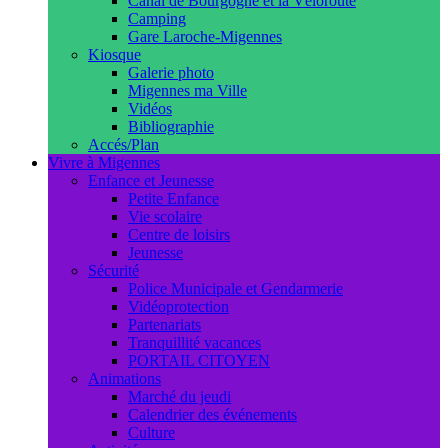
Canal de Bourgogne et la Véloroute
Camping
Gare Laroche-Migennes
Kiosque
Galerie photo
Migennes ma Ville
Vidéos
Bibliographie
Accés/Plan
Vivre à Migennes
Enfance et Jeunesse
Petite Enfance
Vie scolaire
Centre de loisirs
Jeunesse
Sécurité
Police Municipale et Gendarmerie
Vidéoprotection
Partenariats
Tranquillité vacances
PORTAIL CITOYEN
Animations
Marché du jeudi
Calendrier des événements
Culture