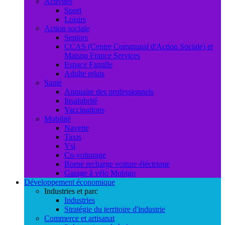
Activités
Sport
Loisirs
Action sociale
Seniors
CCAS (Centre Communal d'Action Sociale) et
Maison France Services
Espace Famille
Adulte relais
Santé
Annuaire des professionnels
Insalubrité
Vaccinations
Mobilité
Navette
Taxis
Vsl
Co-voiturage
Borne recharge voiture éléctrique
Garage à vélo Mobigo
Développement économique
Industries et parc
Industries
Stratégie du territoire d'industrie
Commerce et artisanat