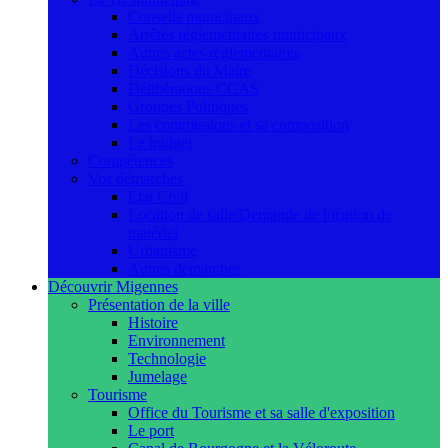
Conseils municipaux
Arrêtés réglementaires municipaux
Autres actes réglementaires
Décisions du Maire
Délibérations CCAS
Groupes Politiques
Les commissions et sa composition
Le budget
Compétences
Vos démarches
Etat Civil
Location de salle/Demande de location de
matériel
Urbanisme
Autres démarches
Découvrir Migennes
Présentation de la ville
Histoire
Environnement
Technologie
Jumelage
Tourisme
Office du Tourisme et sa salle d'exposition
Le port