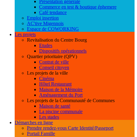
Présentation générale
Commerce en test & boutique éphemere
Café tendance
Emploi insertion
AC'tive Migennois
Espace de COWORKING
Les projets
Revitalisation du Centre Bourg
Etudes
Dispositifs opérationnels
Quartier prioritaire (QPV)
Contrat de ville
Conseil citoyen
Les projets de la ville
Cinéma
Hôtel Restaurant
Maison de la Mémoire
Aménagement du Port
Les projets de la Communauté de Communes
Maison de santé
La piscine communale
Les stades
Démarches en ligne
Prendre rendez-vous Carte Identité/Passeport
Portail Famille