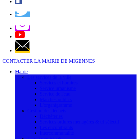
CONTACTER LA MAIRIE DE MIGENNES
Mairie
Les services de la ville
Services et horaires
Service urbanisme
Service de l'eau
Marchés publics
L'organigramme
Gestion des déchets
Déchèteries
Services ordures ménagères & tri séléctif
Les encombrants
Intercommunalité
La vie municipale