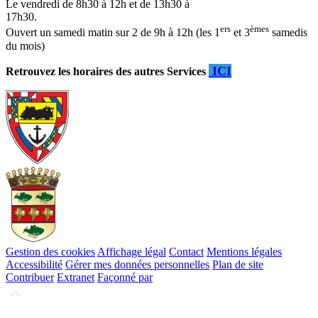
Le vendredi de 8h30 à 12h et de 13h30 à
17h30.
ers
èmes
Ouvert un samedi matin sur 2 de 9h à 12h (les 1
et 3
samedis
du mois)
ICI
Retrouvez les horaires des autres Services
Gestion des cookies
Affichage légal
Contact
Mentions légales
Accessibilité
Gérer mes données personnelles
Plan de site
Contribuer
Extranet
Façonné par
Remonter
en
haut